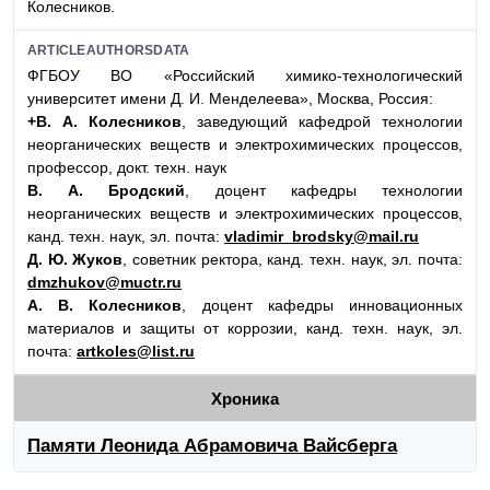
Колесников.
ARTICLEAUTHORSDATA
ФГБОУ ВО «Российский химико-технологический
университет имени Д. И. Менделеева», Москва, Россия:
+В. А. Колесников
, заведующий кафедрой технологии
неорганических веществ и электрохимических процессов,
профессор, докт. техн. наук
В. А. Бродский
, доцент кафедры технологии
неорганических веществ и электрохимических процессов,
канд. техн. наук, эл. почта:
vladimir_brodsky@mail.ru
Д. Ю. Жуков
, советник ректора, канд. техн. наук, эл. почта:
dmzhukov@muctr.ru
А. В. Колесников
, доцент кафедры инновационных
материалов и защиты от коррозии, канд. техн. наук, эл.
почта:
artkoles@list.ru
Хроника
Памяти Леонида Абрамовича Вайсберга