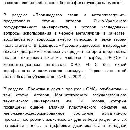
восстановления работоспособности фильтрующих элементов.
В разделе «Производство стали и металловедение»
представлена статья авторов Южно-Уральского
государственного университета, в которой
исследованы
вопросы использования в черной металлургии в качестве
восстановителя водорода вместо углерода, а также вторая
часть статьи С. В. Давыдова «Фазовые равновесия в карбидной
области диаграммы «железо-углерод», в которой предложена
полная диаграмма системы
«железо - карбид ε-Fe
C» в
2
концентрационном интервале 0-9,7 % C без линий
«графитного» и «алмазного» ликвидуса. Первая часть этой
статьи была опубликована в № 9 за 2021 г.
В разделе «Прокатка и другие процессы ОМД»
опубликованы
три
статьи авторов Магнитогорского государственного
технического университета им. Г.И. Носова, которые
посвящены оценке влияния пластического обжатия на
напряженно-деформированное состояние арматурного
проката, построению зависимостей для выбора рациональных
натяжений полосы в цифровом двойнике стана холодной