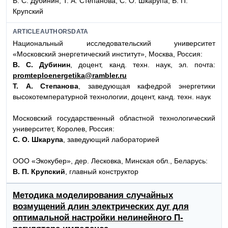
В. С. Дубинин, Т. А. Степанова, С. О. Шкарупа, В. П.
Крупский
ARTICLEAUTHORSDATA
Национальный исследовательский университет
«Московский энергетический институт», Москва, Россия:
В. С. Дубинин
, доцент, канд. техн. наук, эл. почта:
promteploenergetika@rambler.ru
Т. А. Степанова
, заведующая кафедрой энергетики
высокотемпературной технологии, доцент, канд. техн. наук
Московский государственный областной технологический
университет, Королев, Россия:
С. О. Шкарупа
, заведующий лабораторией
ООО «Экокубер», дер. Лесковка, Минская обл., Беларусь:
В. П. Крупский
, главный конструктор
Методика моделирования случайных
возмущений длин электрических дуг для
оптимальной настройки нелинейного П-