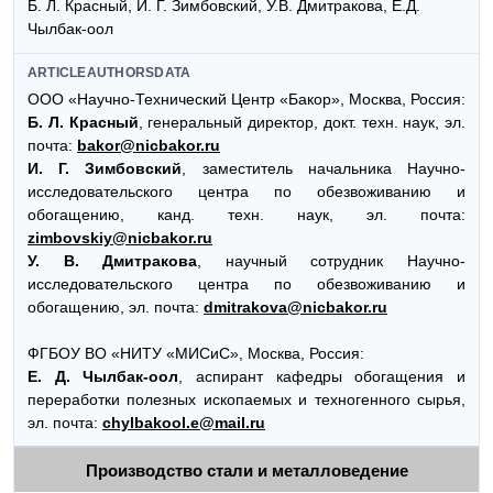
Б. Л. Красный, И. Г. Зимбовский, У.В. Дмитракова, Е.Д.
Чылбак-оол
ARTICLEAUTHORSDATA
ООО «Научно-Технический Центр «Бакор», Москва, Россия:
Б. Л. Красный
, генеральный директор, докт. техн. наук, эл.
почта:
bakor@nicbakor.ru
И. Г. Зимбовский
, заместитель начальника Научно-
исследовательского центра по обезвоживанию и
обогащению, канд. техн. наук, эл. почта:
zimbovskiy@nicbakor.ru
У. В. Дмитракова
, научный сотрудник Научно-
исследовательского центра по обезвоживанию и
обогащению, эл. почта:
dmitrakova@nicbakor.ru
ФГБОУ ВО «НИТУ «МИСиС», Москва, Россия:
Е. Д. Чылбак-оол
, аспирант кафедры обогащения и
переработки полезных ископаемых и техногенного сырья,
эл. почта:
chylbakool.e@mail.ru
Производство стали и металловедение