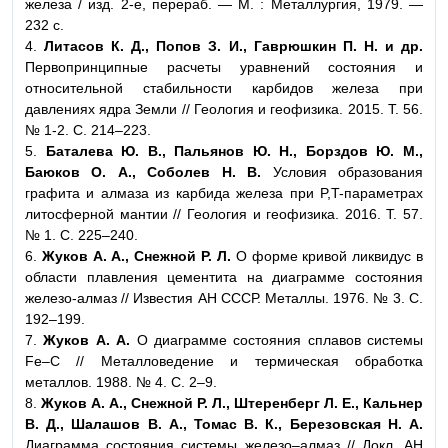
железа / изд. 2-е, перераб. — М. : Металлургия, 1979. —
232 с.
4.
Литасов К. Д., Попов З. И., Гаврюшкин П. Н. и др.
Первопринципные расчеты уравнений состояния и
относительной стабильности карбидов железа при
давлениях ядра Земли // Геология и геофизика. 2015. Т. 56.
№ 1-2. С. 214–223.
5.
Баталева Ю. В., Пальянов Ю. Н., Борздов Ю. М.,
Баюков О. А., Соболев
Н. В.
Условия образования
графита и алмаза из карбида железа при P,T-параметрах
литосферной мантии // Геология и геофизика. 2016. Т. 57.
№ 1. С. 225–240.
6.
Жуков А. А., Снежной Р. Л.
О форме кривой ликвидус в
области плавления цементита на диаграмме состояния
железо-алмаз // Известия АН СССР. Металлы. 1976. № 3. С.
192–199.
7.
Жуков А. А.
О диаграмме состояния сплавов системы
Fe–C // Металловедение и термическая обработка
металлов. 1988. № 4. С. 2–9.
8.
Жуков А. А., Снежной Р. Л., Штеренберг Л. Е., Кальнер
В. Д., Шалашов В. А.,
Томас В. К., Березовская Н. А.
Диаграмма состояния системы железо–алмаз // Докл. АН