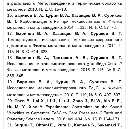
в расплавах // Металловедение и термическая обработка
металлов. 2010. № 1. С. 15–18.
16.
Баринов В. А., Цурин В. А., Казанцев В. А., Суриков
В. Т.
Карбонизация α-Fe при механосинтезе // Физика
металлов и металловедение. 2014. Т. 115. № 1. С. 57–73.
17.
Баринов В. А., Казанцев В. А., Суриков В. Т.
Температурные исследования механосинтезированного
цементита // Физика металлов и металловедение. 2014. Т.
115. № 6. С. 614–623.
18.
Баринов В. А., Протасов А. В., Суриков В. Т.
Исследование механосинтезированного χ-карбида Хэгга //
Физика металлов и металловедение. 2015. Т. 116. № 8. С.
835–845.
19.
Баринов В. А., Цурин В. А., Суриков В. Т.
Исследование механосинтезированного Fe
C
// Физика
7
3
металлов и металловедение. 2010. Т. 110, № 5. С. 497–507.
20.
Chen B., Lai X., Li J., Liu J., Zhao J., Bi W., Alp E. E.,
Hu M. Y., Xiao Y.
Experimental Constraints on the Sound
Velocities of Cementite Fe3C to Core Pressures // Earth and
Planetary Science Letters. 2018. Vol. 494. No. 15. P. 164–171.
21.
Suguru T., Ohtani E., Ikuta D., Kamada S., Sakamaki T.,