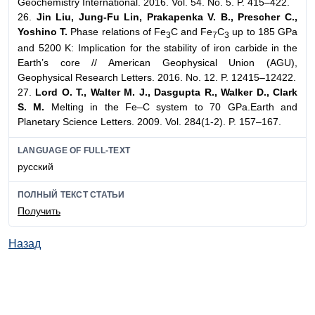
Geochemistry International. 2016. Vol. 54. No. 5. P. 415–422.
26.
Jin Liu, Jung-Fu Lin, Prakapenka V. B., Prescher C.,
Yoshino T.
Phase relations of Fe
C and Fe
C
up to 185 GPa
3
7
3
and 5200 K: Implication for the stability of iron carbide in the
Earth’s core // American Geophysical Union (AGU),
Geophysical Research Letters. 2016. No. 12. P. 12415–12422.
27.
Lord O. T., Walter M. J., Dasgupta R., Walker D., Clark
S. M.
Melting in the Fe–C system to 70 GPa.Earth and
Planetary Science Letters. 2009. Vol. 284(1-2). P. 157–167.
LANGUAGE OF FULL-TEXT
русский
ПОЛНЫЙ ТЕКСТ СТАТЬИ
Получить
Назад