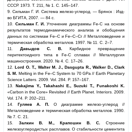
СССР. 1973. Т. 211, № 1. С. 145–147.
9. Сильман Г. И. Система железо-углерод. — Брянск : Изд-
во БГИТА, 2007. — 84 с.
10.
Сильман Г. И.
Уточнение диаграммы Fe-С на основе
результатов термодинамического анализа и обобщения
данных по системам Fe–C и Fe–C–Cr // Металловедение и
термическая обработка металлов. 1997. № 11. С. 2–7.
11.
Давыдов С. В.
Карбидное превращение
перитектоидного типа в Fe-C сплавах // Металлургия
машиностроения. 2020. № 4. С. 17–26.
12.
Lord O. T., Walter M. J., Dasgupta R., Walker D., Clark
S. M.
Melting in the Fe–C System to 70 GPa // Earth Planetary
Science Latters. 2009. Vol. 284. P. 157–167.
13.
Nakajima Y., Takahashi E., Suzuki T., Funakoshi K.
«Carbon in the Core» Revisited // Earth Planet. Interiors. 2009.
Vol. 174. P. 202–211.
14.
Гуляев А. П.
О диаграмме железо-углерод //
Металловедение и термическая обработка металлов. 1990.
№ 7. С. 21.
15.
Залкин В. М., Крапошин В. С.
Строение
железоуглеродистых расплавов. О стабильности цементита