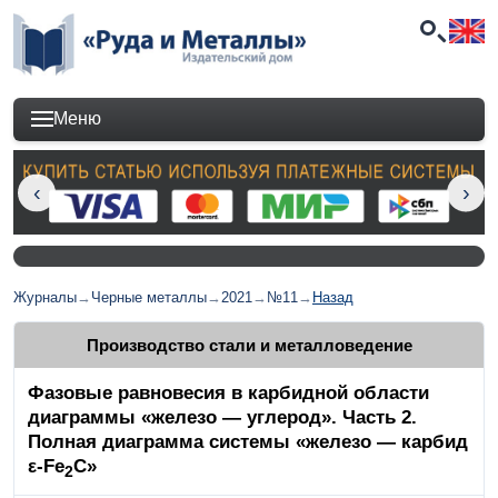
Меню
Журналы
→
Черные металлы
→
2021
→
№11
→
Назад
Производство стали и металловедение
Фазовые равновесия в карбидной области
диаграммы «железо — углерод». Часть 2.
Полная диаграмма системы «железо — карбид
ε-Fe
C»
2