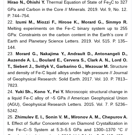
Hirao N., Ohishi Y.
Thermal Equation of State of Fe
C to 327
3
GPa and Carbon in the Core // Minerals. 2019. Vol. 9, No. 12.
P. 744–754.
22.
Izumi M., Miozzi F., Hirose K., Morard G., Sinmyo R.
Melting experiments on the Fe–C binary system up to 255
GPa: Constraints on the carbon content in the Earth’s core //
Earth and Planetary Science Letters. 2019. Vol. 515. P. 135–
144.
23.
Morard G., Nakajima Y., Andrault D., Antonangeli D.,
Auzende A. L., Boulard E.,
Cervera S., Clark A. N., Lord O.
T., Siebert J., Svitlyk V., Garbarino G., Mezouar M.
Structure
and density of Fe-C liquid alloys under high pressure // Journal
of Geophysical Research: Solid Earth. 2017. Vol. 10. P. 7813–
7823.
24.
Yuki Sh., Kono Y., Fei Y.
Microscopic structural change in
a liquid Fe-C alloy of ~5 GPa // American Geophysical Union
(AGU), Geophysical Research Letters. 2015. Vol. 7. P. 5236–
5242.
25.
Zhimulev E. I., Sonin V. M., Mironov A. M., Chepurov A.
I.
Effect of Sulfur Concentration on Diamond Crystallization in
the Fe–C–S System at 5.3–5.5 GPa and 1300–1370 °C //