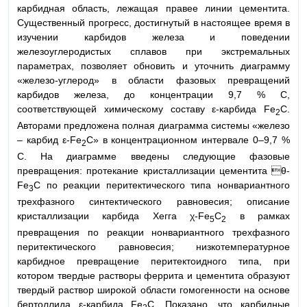
карбидная область, лежащая правее линии цементита.
Существенный прогресс, достигнутый в настоящее время в
изучении карбидов железа и поведении
железоуглеродистых сплавов при экстремальных
параметрах, позволяет обновить и уточнить диаграмму
«железо-углерод» в области фазовых превращений
карбидов железа, до концентрации 9,7 % С,
соответствующей химическому составу ε-карбида Fe
C.
2
Авторами предложена полная диаграмма системы «железо
– карбид ε-Fe
C» в концентрационном интервале 0–9,7 %
2
С. На диаграмме введены следующие фазовые
превращения: протекание кристаллизации цементита θ-
Fe
C по реакции перитектического типа нонвариантного
3
трехфазного синтектического равновесия; описание
кристаллизации карбида Хегга χ-Fe
C
в рамках
5
2
превращения по реакции нонвариантного трехфазного
перитектического равновесия; низкотемпературное
карбидное превращение перитектоидного типа, при
котором твердые растворы феррита и цементита образуют
твердый раствор широкой области гомогенности на основе
бертоллида ε-карбида Fe
C. Показано, что карбидные