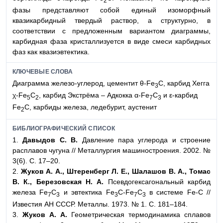
2
фазы представляют собой единый изоморфный
квазикарбидный твердый раствор, а структурно, в
соответствии с предложенным вариантом диаграммы,
карбидная фаза кристаллизуется в виде смеси карбидных
фаз как квазиэвтектика.
КЛЮЧЕВЫЕ СЛОВА
Диаграмма железо-углерод, цементит θ-Fe
C, карбид Хегга
3
χ-Fe
C
, карбид Экстрёма – Адкокка α-Fe
C
и ε-карбид
5
2
7
3
Fe
C, карбиды железа, ледебурит, аустенит
2
БИБЛИОГРАФИЧЕСКИЙ СПИСОК
1.
Давыдов С. В.
Давление пара углерода и строение
расплавов чугуна // Металлургия машиностроения. 2002. №
3(6). С. 17–20.
2.
Жуков А. А., Штеренберг Л. Е., Шалашов В. А., Томас
В. К., Березовская Н. А.
Псевдогексагональный карбид
железа Fe
C
и эвтектика Fe
C-Fe
C
в системе Fe-C //
7
3
3
7
3
Известия АН СССР. Металлы. 1973. № 1. С. 181–184.
3.
Жуков А. А.
Геометрическая термодинамика сплавов