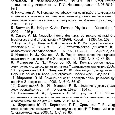
заявитель и патентообладатель ФГБОУ ВО «Магнитогорс
технический университет им. Г. И. Носова» ; заявл. 13.06.2017;
№ 1.
4.
Николаев А. А.
Повышение эффективности работы дуговых ст
установок ковш-печь за счет применения усовершенствованных
электрическими режимами : монография. — Магнитогорск : изд.
2015. — 161 с.
5.
Bowman B., Krüger K.
Arc Furnace Physics. — Düsseldorf : 
2009. — 246 p.
6.
Cassie A. M.
Nouvelle théorie des arcs de rupture et rigidité 
breaker arcs and circuit rigidity) // CIGRE Report — 1939. No. 102.
7.
Егупов Н. Д., Пупков К. А., Баркин А. И.
Методы классическо
управления // В 5 т. Т. 2: Статистическая динамика и 
автоматического управления. — М. : МГТУ им. Н. Э. Баумана, 200
8.
Игнатов И. И., Хаинсон А. В.
Расчет электрических параме
сталеплавильных печей // Электричество. 1983. № 8. С. 62–65.
9.
Матросов А. П., Миронов Ю. М.
Компьютерное модел
электрических цепях дуговых печей // Электрометаллургия. 2006.
10.
Тулуевский Ю. Н., Зинуров И. Ю.
Инновации для дуговых 
Научные основы выбора : монография. Новосибирск : Изд-во НГТУ
11.
Миронов Ю. М.
Закономерности электрических режимов ду
печей // Электричество. 2006. № 6. С. 56–62.
12.
Смелянский М. Я., Минеев Р. В.
Влияние дуговых эле
электроснабжения. — М. : Энергия, 1975. — 184 с.
13.
Николаев А. А., Лукьянов С. И., Тулупов П. Г.
Усовер
управления электрическим режимом установки ковш-печь с исп
о гармониках токов дуг // Cталь. 2019. № 4. С. 16–21.
14.
Журавлев Ю. П., Корнилов Г. П., Храмшин Т. Р. и д
электрическим режимом электродуговых печей // Известия выс
Электромеханика. 2006. № 4. С. 76–80.