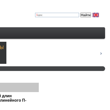
й длин
елинейного П-