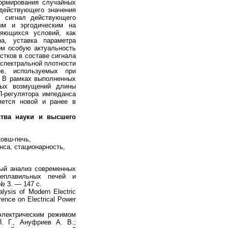
ормирования случайных
 действующего значения
о сигнал действующего
ным и эргодическим на
няющихся условий, как
ра, уставка параметра
ом особую актуальность
стков в составе сигнала
 спектральной плотности
в, используемых при
. В рамках выполненных
ных возмущений длины
П-регулятора импеданса
яется новой и ранее в
ства науки и высшего
ковш-печь,
нса, стационарность,
ый анализ современных
леплавильных печей и
№ 3. — 147 c.
lysis of Modern Electric
erence on Electrical Power
электрическим режимом
. Г., Ануфриев А. В.;