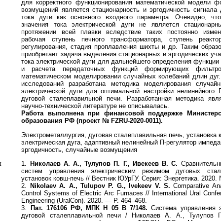
для корректного функционирования математической модели ф
возмущений является стационарность и эргодичность сигнала
тока дуги как основного входного параметра. Очевидно, чт
значения тока электрической дуги не является стационар
протяжении всей плавки вследствие таких постоянно изме
рабочая ступень печного трансформатора, ступень реакто
регулирования, стадия проплавления шихты и др. Таким образ
приобретает задача выделения стационарных и эргодических уча
тока электрической дуги для дальнейшего определения функции
и расчета передаточных функций формирующих фильтро
математическом моделировании случайных колебаний длин дуг
исследований разработана методика моделирования случай
электрической дуги для оптимальной настройки нелинейного 
дуговой сталеплавильной печи. Разработанная методика явл
научно-технической литературе не описывалась.
Работа выполнена при финансовой поддержке Мини
стер
образования РФ (проект
№ FZRU-2020-0011).
Электрометаллургия, дуговая сталеплавильная печь, установка 
электрическая дуга, адаптивный нелинейный П-регулятор импеда
эргодичность, случайные возмущения
к
1.
Николаев А. А., Тулупов П. Г., Ивекеев В. С.
Сравнительн
систем управления электрическим режимом дуговых ста
установок ковш-печь // Вестник ЮУрГУ. Серия: Энергетика. 2020. 
2.
Nikolaev A. A., Tulupov P. G., Ivekeev V. S.
Comparative Ana
Control Systems of Electric Arc Furnaces // International Ural Conf
Engineering (UralCon). 2020. — P. 464–468.
3.
Пат. 176106 РФ, МПК H 05 B 7/148.
Система управления 
дуговой сталеплавильной печи / Николаев А. А., Тулупов П