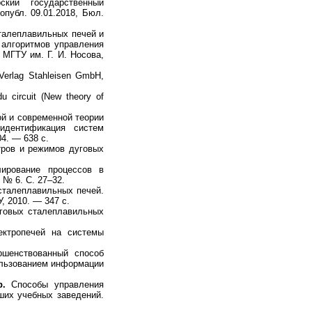
кий государственный
 опубл. 09.01.2018, Бюл.
алеплавильных печей и
 алгоритмов управления
 МГТУ им. Г. И. Носова,
Verlag Stahleisen GmbH,
du circuit (New theory of
й и современной теории
идентификация систем
4. — 638 с.
тров и режимов дуговых
ирование процессов в
 № 6. С. 27–32.
сталеплавильных печей.
, 2010. — 347 с.
говых сталеплавильных
ктропечей на системы
шенствованный способ
ользованием информации
р.
Способы управления
ших учебных заведений.