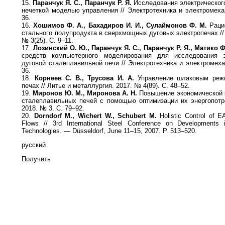
15.
Паранчук Я. С., Паранчук Р. Я.
Исследования электрического
нечеткой моделью управления // Электротехника и электромеха
36.
16.
Хошимов Ф. А., Бахадиров И. И., Сулаймонов Ф. М.
Раци
стального полупродукта в сверхмощных дуговых электропечах // 
№ 3(25). C. 9–11.
17.
Лозинский О. Ю., Паранчук Я. С., Паранчук Р. Я., Матико Ф
средств компьютерного моделирования для исследования э
дуговой сталеплавильной печи // Электротехника и электромеха
36.
18.
Корнеев С. В., Трусова И. А.
Управление шлаковым режи
печах // Литье и металлургия. 2017. № 4(89). C. 48–52.
19.
Миронов Ю. М., Миронова А. Н.
Повышение экономической 
сталеплавильных печей с помощью оптимизации их энергопотре
2018. № 3. C. 79–92.
20.
Dorndorf M., Wichert W., Schubert M.
Holistic Control of E
Flows // 3rd International Steel Conference on Developments i
Technologies. — Düsseldorf, June 11–15, 2007. P. 513–520.
русский
Получить