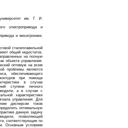
ниверситет им. Г. И.
ого электропривода и
привода и мехатроники,
говой сталеплавильной
меют общий недостаток,
направленных на полную
как объекта управления.
ческий оптимум на всем
ной проблемы является
нса, обеспечивающего
 контуров при помощи
актеристики в случае
ний ступени печного
 модели, а в случае с
альной характеристики
гнала управления. Для
ении дисперсии токов
определить оптимальную
практике данную задачу
модели, позволяющей
ги, соответствующие по
ям. Основным условием