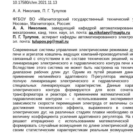
10.17580/chm.2021.11.13
А. А. Николаев, П. Г. Тулупов
ФГБОУ ВО «Магнитогорский государственный технический у
Носова», Магнитогорск, Россия:
А. А. Николаев
, заведующий кафедрой автоматизированн
мехатроники, канд. техн. наук, эл. почта:
aa.nikolaev@magtu.ru
П. Г. Тулупов
, аспирант кафедры автоматизированного электро
эл. почта:
tulupov.pg@mail.ru
Современные системы управления электрическими режимами ду
печи и агрегатов ковшпечь ведущих компаний-производителей и
связанный с отсутствием в их составе технических решений, 
линеаризацию электрического и гидравлического контура печи 
Вследствие этого система не может быть настроена на техни
диапазоне рабочих длин дуг. Одним из путей решения дан
применение нелинейного адаптивного П-регулятора импеда
полную линеаризацию электрического и гидравлического
специальных линеаризующих характеристик. Данные хар
электрического контура формируются для всех сочета
трансформатора и реактора с применением математической
гидравлическим контуром — с использованием эксперимент
зависимости скорости перемещения электрода от величины си
достижения технического эффекта, выраженного в сниж
электрических дуг, на различных стадиях плавки необходимо 
величину коэффициента усиления адаптивного регулятора. На 
решают итерационно с использованием математической 
формировать случайные возмущения по длине электрической ду
своим статистическим характеристикам реальным возмущени