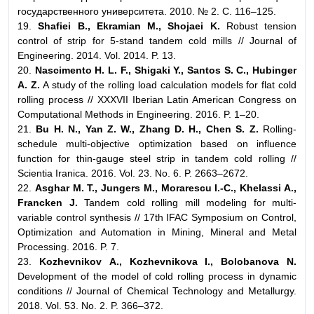
государственного университета. 2010. № 2. С. 116–125.
19.
Shafiei B., Ekramian M., Shojaei K.
Robust tension
control of strip for 5-stand tandem cold mills // Journal of
Engineering. 2014. Vol. 2014. P. 13.
20.
Nascimento H. L. F., Shigaki Y., Santos S. C., Hubinger
A. Z.
A study of the rolling load calculation models for flat cold
rolling process // XXXVII Iberian Latin American Сongress on
Сomputational Methods in Engineering. 2016. P. 1–20.
21.
Bu H. N., Yan Z. W., Zhang D. H., Chen S. Z.
Rolling-
schedule multi-objective optimization based on influence
function for thin-gauge steel strip in tandem cold rolling //
Scientia Iranica. 2016. Vol. 23. No. 6. P. 2663–2672.
22.
Asghar M. T., Jungers M., Morarescu I.-C., Khelassi A.,
Francken J.
Tandem cold rolling mill modeling for multi-
variable control synthesis // 17th IFAC Symposium on Control,
Optimization and Automation in Mining, Mineral and Metal
Processing. 2016. P. 7.
23.
Kozhevnikov А., Kozhevnikova I., Bolobanova N.
Development of the model of cold rolling process in dynamic
conditions // Journal of Chemical Technology and Metallurgy.
2018. Vol. 53. No. 2. P. 366–372.