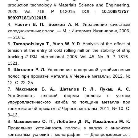
production technology // Materials Science and Engineering.
2020. Vol. 718. P. 012015. DOI :
10.1088/1757-
899X/718/1/012015
.
4.
Настич В. П., Божков А. И.
Управление качеством
холоднокатаных полос. — М. : Интермет Инжиниринг, 2006.
— 216 с.
5.
Tarnopolskaya T., Yuen W. Y. D.
Analysis of the effect of
tension at the entry of cold rolling mill on the stability of strip
tracking // ISIJ International. 2005. Vol. 45. No. 9. P. 1316–
1321.
6.
Шаталов Р. Л.
Управление поперечной устойчивостью
полос при прокатке металла // Черные металлы. 2012. №
12. С. 22–25.
7.
Максимов Б. А., Шаталов P. Л., Лукаш А. С.
Устойчивость плоской формы полосы с учетом
упруропластического изгиба по толщине металла при
тонколистовой прокатке // Черные металлы. 2011. № 10. С.
9–13.
8.
Максименко О. П., Лобойко Д. И., Измайлова М. К.
Продольная устойчивость полосы в валках с анализом
контактных условий : монография. — Днепродзержинск :