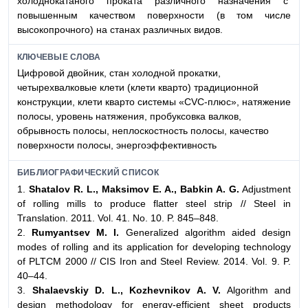
холоднокатаного проката различного назначения с
повышенным качеством поверхности (в том числе
высокопрочного) на станах различных видов.
КЛЮЧЕВЫЕ СЛОВА
Цифровой двойник, стан холодной прокатки,
четырехвалковые клети (клети кварто) традиционной
конструкции, клети кварто системы «CVC-плюс», натяжение
полосы, уровень натяжения, пробуксовка валков,
обрывность полосы, неплоскостность полосы, качество
поверхности полосы, энергоэффективность
БИБЛИОГРАФИЧЕСКИЙ СПИСОК
1.
Shatalov R. L., Maksimov E. A., Babkin A. G.
Adjustment
of rolling mills to produce flatter steel strip // Steel in
Translation. 2011. Vol. 41. No. 10. P. 845–848.
2.
Rumyantsev М. I.
Generalized algorithm aided design
modes of rolling and its application for developing technology
of PLTCM 2000 // CIS Iron and Steel Review. 2014. Vol. 9. P.
40–44.
3.
Shalaevskiy D. L., Kozhevnikov A. V.
Algorithm and
design methodology for energy-efficient sheet products