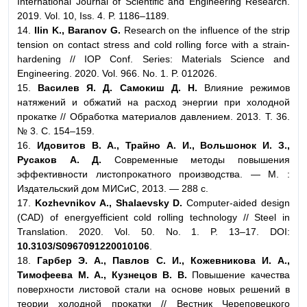
International Journal of Scientific and Engineering Research.
2019. Vol. 10, Iss. 4. P. 1186–1189.
14.
Ilin K., Baranov G.
Research on the influence of the strip
tension on contact stress and cold rolling force with a strain-
hardening // IOP Conf. Series: Materials Science and
Engineering. 2020. Vol. 966. No. 1. P. 012026.
15.
Василев Я. Д. Самокиш Д. Н.
Влияние режимов
натяжений и обжатий на расход энергии при холодной
прокатке // Обработка материалов давлением. 2013. Т. 36.
№ 3. С. 154–159.
16.
Идовитов В. А., Трайно А. И., Вольшонок И. З.,
Русаков А. Д.
Современные методы повышения
эффективности листопрокатного производства. — М. :
Издательский дом МИСиС, 2013. — 288 с.
17.
Kozhevnikov A., Shalaevsky D.
Computer-aided design
(CAD) of energyefficient cold rolling technology // Steel in
Translation. 2020. Vol. 50. No. 1. P. 13–17. DOI:
10.3103/S0967091220010106
.
18.
Гарбер Э. А., Павлов С. И., Кожевникова И. А.,
Тимофеева М. А., Кузнецов В. В.
Повышение качества
поверхности листовой стали на основе новых решений в
теории холодной прокатки // Вестник Череповецкого