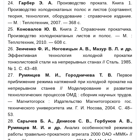
24.
Гарбер Э. А.
Производство проката. Книга 1.
Производство холоднокатаных полос и листов (сортамент,
теория, технология, оборудование : cправочное издание.
— М. : Теплотехник, 2007. — 368 с.
25.
Коновалов Ю. В.
Книга 2. Справочник прокатчика.
Производство холоднокатаных листов и полос. — М. :
Теплотехник, 2010. — 608 с.
26.
Зенченко Ф. И., Ноговицын А. В., Мазур В. Л. и др.
Эффективная технология холодной прокатки
тонколистовой стали на непрерывных станах // Сталь. 1985.
№ 1. С. 43–48.
27.
Румянцев М. И., Городничева Т. В.
Первое
приближение режима натяжений при холодной прокатке на
непрерывном станев // Моделирование и развитие
технологических процессов ОМД : сборник научных трудов.
— Магнитогорск : Издательство Магнитогорского гос.
технического университета им. Г. И. Носова, 2004. C. 48–
53.
28.
Сарычев Б. А., Денисов С. В., Горбунов А. В.,
Румянцев М. И. и др.
Анализ особенностей режимов
работы травильно-прокатного агрегата 2000 ОАО «ММК» //