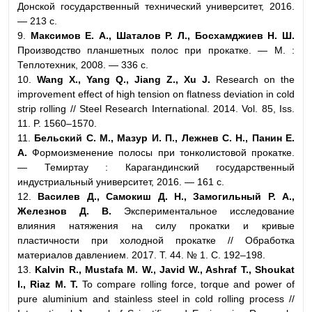
Донской государственный технический университет, 2016.
— 213 с.
9.
Максимов Е. А., Шаталов Р. Л., Босхамджиев Н. Ш.
Производство планшетных полос при прокатке. — М. :
Теплотехник, 2008. — 336 с.
10.
Wang X., Yang Q., Jiang Z., Xu J.
Research on the
improvement effect of high tension on flatness deviation in cold
strip rolling // Steel Research International. 2014. Vol. 85, Iss.
11. P. 1560–1570.
11.
Бельский С. М., Мазур И. П., Лежнев С. Н., Панин Е.
А.
Формоизменение полосы при тонколистовой прокатке.
— Темиртау : Карагандинский государственный
индустриальный университет, 2016. — 161 с.
12.
Василев Д., Самокиш Д. Н., Замогильный Р. А.,
Железнов Д. В.
Экспериментальное исследование
влияния натяжения на силу прокатки и кривые
пластичности при холодной прокатке // Обработка
материалов давлением. 2017. Т. 44. № 1. C. 192–198.
13.
Kalvin R., Mustafa M. W., Javid W., Ashraf T., Shoukat
I., Riaz M. T.
To compare rolling force, torque and power of
pure aluminium and stainless steel in cold rolling process //