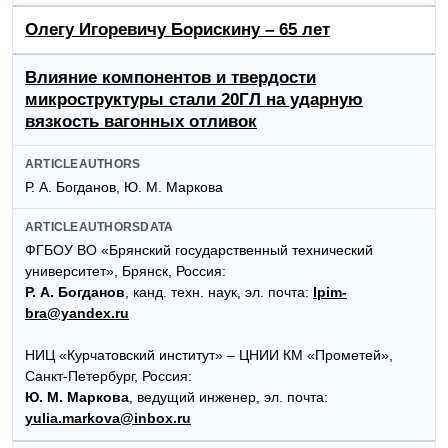
Олегу Игоревичу Борискину – 65 лет
Влияние компонентов и твердости
микроструктуры стали 20ГЛ на ударную
вязкость вагонных отливок
ARTICLEAUTHORS
Р. А. Богданов, Ю. М. Маркова
ARTICLEAUTHORSDATA
ФГБОУ ВО «Брянский государственный технический
университет», Брянск, Россия:
Р. А. Богданов
, канд. техн. наук, эл. почта:
lpim-
bra@yandex.ru
НИЦ «Курчатовский институт» – ЦНИИ КМ «Прометей»,
Санкт-Петербург, Россия:
Ю. М. Маркова
, ведущий инженер, эл. почта:
yulia.markova@inbox.ru