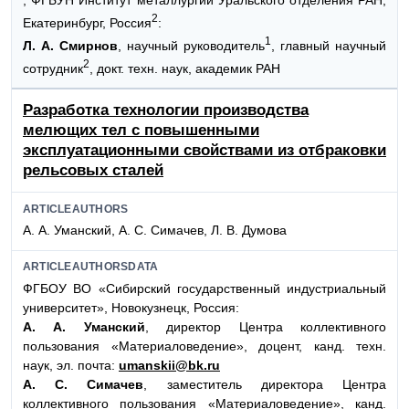
; ФГБУН Институт металлургии Уральского отделения РАН,
2
Екатеринбург, Россия
:
1
Л. А. Смирнов
, научный руководитель
, главный научный
2
сотрудник
, докт. техн. наук, академик РАН
Разработка технологии производства
мелющих тел с повышенными
эксплуатационными свойствами из отбраковки
рельсовых сталей
ARTICLEAUTHORS
А. А. Уманский, А. С. Симачев, Л. В. Думова
ARTICLEAUTHORSDATA
ФГБОУ ВО «Сибирский государственный индустриальный
университет», Новокузнецк, Россия:
А. А. Уманский
, директор Центра коллективного
пользования «Материаловедение», доцент, канд. техн.
наук, эл. почта:
umanskii@bk.ru
А. С. Симачев
, заместитель директора Центра
коллективного пользования «Материаловедение», канд.