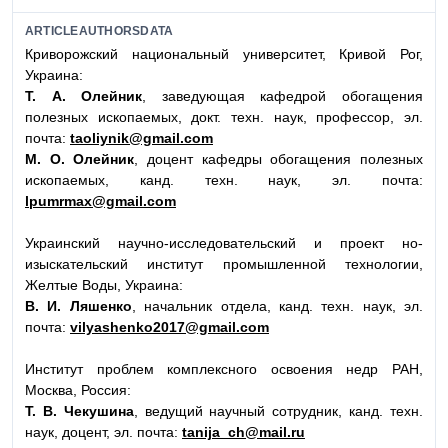
ARTICLEAUTHORSDATA
Криворожский национальный университет, Кривой Рог,
Украина:
Т. А. Олейник
, заведующая кафедрой обогащения
полезных ископаемых, докт. техн. наук, профессор, эл.
почта:
taoliynik@gmail.com
М. О. Олейник
, доцент кафедры обогащения полезных
ископаемых, канд. техн. наук, эл. почта:
lpumrmax@gmail.com
Украинский научно-исследовательский и проект но-
изыскательский институт промышленной технологии,
Желтые Воды, Украина:
В. И. Ляшенко
, начальник отдела, канд. техн. наук, эл.
почта:
vilyashenko2017@gmail.com
Институт проблем комплексного освоения недр РАН,
Москва, Россия:
Т. В. Чекушина
, ведущий научный сотрудник, канд. техн.
наук, доцент, эл. почта:
tanija_ch@mail.ru