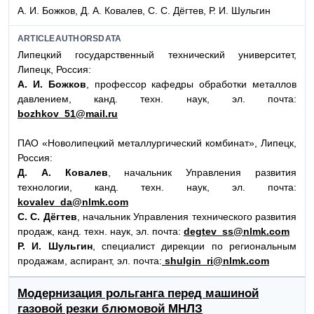
А. И. Божков, Д. А. Ковалев, С. С. Дёгтев, Р. И. Шульгин
ARTICLEAUTHORSDATA
Липецкий государственный технический университет,
Липецк, Россия:
А. И. Божков
, профессор кафедры обработки металлов
давлением, канд. техн. наук, эл. почта:
bozhkov_51@mail.ru
ПАО «Новолипецкий металлургический комбинат», Липецк,
Россия:
Д. А. Ковалев
, начальник Управления развития
технологии, канд. техн. наук, эл. почта:
kovalev_da@nlmk.com
С. С. Дёгтев
, начальник Управления технического развития
продаж, канд. техн. наук, эл. почта:
degtev_ss@nlmk.com
Р. И. Шульгин
, специалист дирекции по региональным
продажам, аспирант, эл. почта:
shulgin_ri@nlmk.com
Модернизация рольганга перед машиной
газовой резки блюмовой МНЛЗ