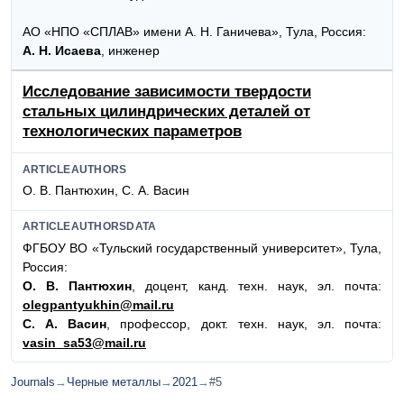
АО «НПО «СПЛАВ» имени А. Н. Ганичева», Тула, Россия:
А. Н. Исаева
, инженер
Исследование зависимости твердости
стальных цилиндрических деталей от
технологических параметров
ARTICLEAUTHORS
О. В. Пантюхин, С. А. Васин
ARTICLEAUTHORSDATA
ФГБОУ ВО «Тульский государственный университет», Тула,
Россия:
О. В. Пантюхин
, доцент, канд. техн. наук, эл. почта:
olegpantyukhin@mail.ru
С. А. Васин
, профессор, докт. техн. наук, эл. почта:
vasin_sa53@mail.ru
Journals
→
Черные металлы
→
2021
→
#5