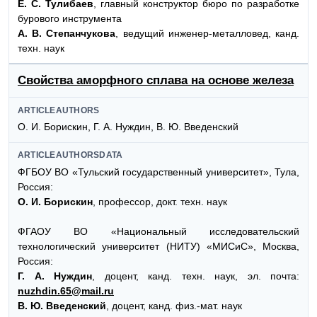
Е. С. Тулибаев
, главный конструктор бюро по разработке
бурового инструмента
А. В. Степанчукова
, ведущий инженер-металловед, канд.
техн. наук
Свойства аморфного сплава на основе железа
ARTICLEAUTHORS
О. И. Борискин, Г. А. Нуждин, В. Ю. Введенский
ARTICLEAUTHORSDATA
ФГБОУ ВО «Тульский государственный университет», Тула,
Россия:
О. И. Борискин
, профессор, докт. техн. наук
ФГАОУ ВО «Национальный исследовательский
технологический университет (НИТУ) «МИСиС», Москва,
Россия:
Г. А. Нуждин
, доцент, канд. техн. наук, эл. почта:
nuzhdin.65@mail.ru
В. Ю. Введенский
, доцент, канд. физ.-мат. наук