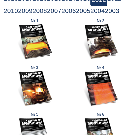
2010
2009
2008
2007
2006
2005
2004
2003
№ 1
№ 2
№ 3
№ 4
№ 5
№ 6