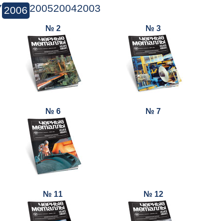
7
2005
2004
2003
2006
№ 2
№ 3
№ 6
№ 7
№ 11
№ 12