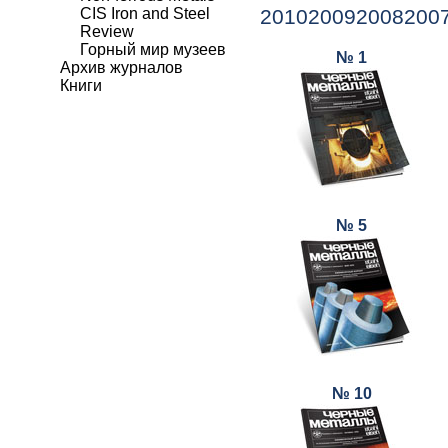
CIS Iron and Steel
2010
2009
2008
200
Review
Горный мир музеев
№ 1
Архив журналов
Книги
№ 5
№ 10