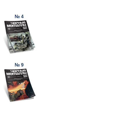
№ 4
№ 9