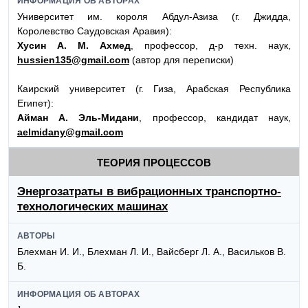
ИНФОРМАЦИЯ ОБ АВТОРАХ
Университет им. короля Абдул-Азиза (г. Джидда,
Королевство Саудовская Аравия):
Хусин А. М. Ахмед
, профессор, д-р техн. наук,
hussien135@gmail.com
(автор для переписки)
Каирский университет (г. Гиза, Арабская Республика
Египет):
Айман А. Эль-Мидани
, профессор, кандидат наук,
aelmidany@gmail.com
ТЕОРИЯ ПРОЦЕССОВ
Энергозатраты в вибрационных транспортно-
технологических машинах
АВТОРЫ
Блехман И. И., Блехман Л. И., Вайсберг Л. А., Васильков В.
Б.
ИНФОРМАЦИЯ ОБ АВТОРАХ