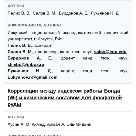
АВТОРЫ
Пелих В. В., Салов В. М., Бурдонов А. Е., Лукьянов Н. Д.
ИНФОРМАЦИЯ ОБ АВТОРАХ
Иркутский национальный исследовательский технический
университет, г. Иркутск, РФ:
Пелих В. В.
, аспирант
Салов В. М.
, профессор, канд. техн. наук,
salov@istu.edu
Бурдонов А. Е.
, доцент, канд. техн. наук,
slimbul@inbox.ru
Лукьянов Н. Д.
, доцент, канд. техн. наук,
Lukyanov.n@gmail.com
Корреляция между индексом работы Бонда
(Wi) и химическим составом для фосфатной
руды
АВТОРЫ
Хусин А. М. Ахмед, Айман А. Эль-Мидани