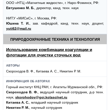
ООО «НТЦ «Магнитные жидкости», г. Наро-Фоминск, РФ:
Евтушенко М. Б.
, директор, канд. техн. наук
НИТУ «МИСиС», г. Москва, РФ:
Юшина Т. И.
, зав. кафедрой, канд. техн. наук, доцент,
yuti62@mail.ru
ПРИРОДООХРАННЫЕ ТЕХНИКА И ТЕХНОЛОГИЯ
Использование комбинации коагуляции и
флотации для очистки сточных вод
АВТОРЫ
Скороходов В. Ф., Китаева А. С., Никитин Р. М.
ИНФОРМАЦИЯ ОБ АВТОРАХ
Горный институт КНЦ РАН, г. Апатиты Мурманской обл., РФ:
Скороходов В. Ф.
, ведущий научный сотрудник, д-р техн.
наук,
skorohodov@goi.kolasc/net.ru
Китаева А. С.
, младший научный сотрудник
Никитин Р. М.
, научный сотрудник