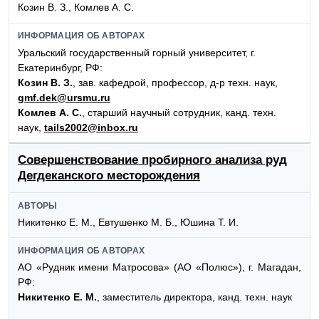
Козин В. З., Комлев А. С.
ИНФОРМАЦИЯ ОБ АВТОРАХ
Уральский государственный горный университет, г.
Екатеринбург, РФ:
Козин В. З.
, зав. кафедрой, профессор, д-р техн. наук,
gmf.dek@ursmu.ru
Комлев А. С.
, старший научный сотрудник, канд. техн.
наук,
tails2002@inbox.ru
Совершенствование пробирного анализа руд
Дегдеканского месторождения
АВТОРЫ
Никитенко Е. М., Евтушенко М. Б., Юшина Т. И.
ИНФОРМАЦИЯ ОБ АВТОРАХ
АО «Рудник имени Матросова» (АО «Полюс»), г. Магадан,
РФ:
Никитенко Е. М.
, заместитель директора, канд. техн. наук