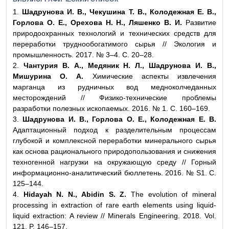
1.
Шадрунова И. В., Чекушина Т. В., Колодежная Е. В.,
Горлова О. Е., Орехова Н. Н., Ляшенко В. И.
Развитие
природоохранных технологий и технических средств для
переработки труднообогатимого сырья // Экология и
промышленность. 2017. № 3–4. С. 20–28.
2.
Чантурия В. А., Медяник Н. Л., Шадрунова И. В.,
Мишурина О. А.
Химические аспекты извлечения
марганца из рудничных вод медноколчеданных
месторождений // Физико-технические проблемы
разработки полезных ископаемых. 2016. № 1. С. 160–169.
3.
Шадрунова И. В., Горлова О. Е., Колодежная Е. В.
Адаптационный подход к разделительным процессам
глубокой и комплексной переработки минерального сырья
как основа рационального природопользования и снижения
техногенной нагрузки на окружающую среду // Горный
информационно-аналитический бюллетень. 2016. № S1. С.
125–144.
4.
Hidayah N. N., Abidin S. Z.
The evolution of mineral
processing in extraction of rare earth elements using liquid-
liquid extraction: A review // Minerals Engineering. 2018. Vol.
121. P. 146–157.