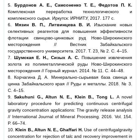
5.
Бурдонов А. Е., Самсоненко Т. Е., Федотов П. К.
Комплексная переработка технологического и
комплексного сырья. Иркутск: ИРНИТУ, 2017. 177 с.
6.
Мязин В. П., Литвинцева В. И.
Изыскание новых
селективных реагентов для повышения эффективности
флотации свинцово-цинковых руд Ново-Широкинского
месторождения // Вестник Забайкальского
государственного университета. 2017. Т. 23, № 2. С. 4–15.
7.
Шумская Е. Н., Сизых А. С.
Повышение извлечения
золота из полиметаллической руды Ново-Широкинского
месторождения // Горный журнал. 2014. № 11. С. 44–48.
8. Корчагина Д. А. Минерально-сырьевая база свинца и
цинка Забайкальского края // Руды и металлы. 2018. № 3.
С. 4–15.
9.
Sakuhuni G., Altun N. E., Klein B., Tong L.
A novel
laboratory procedure for predicting continuous centrifugal
gravity concentration applications: The gravity release analysis
// International Journal of Mineral Processing. 2016. Vol. 154.
P. 66–74.
10.
Klein B., Altun N. E., Ghaffari H.
Use of centrifugalgravity
concentration for rejection of talc and recovery improvement in