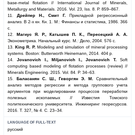
base-metal flotation // International Journal of Minerals,
Metallurgy and Materials. 2016. Vol. 23, Iss. 8. P. 859–867.
11.
Дрейпер Н., Смит Г.
Прикладной регрессионный
анализ. В 2-х кн. Кн. 1. М.: Финансы и статистика, 1986. 366
с.
12.
Магнус Я. Р., Катышев П. К., Пересецкий А. А.
Эконометрика. Начальный курс. М.: Дело, 2004. 576 с.
13.
King R. P.
Modeling and simulation of mineral processing
systems. Boston: Butterworth Heinemann, 2014. 404 p.
14.
Jovanovich I., Miljanovich I., Jovanovich T.
Soft
computing based modeling of flotation processes (review) //
Minerals Engineering. 2015. Vol. 84. P. 34–63.
15.
Баласанян С. Ш., Геворгян Э. М.
Сравнительный
анализ методов регрессии и метода группового учета
аргументов при моделировании процессов переработки
полезных ископаемых // Известия Томского
политехнического университета. Инжиниринг георесурсов.
2016. Т. 327, № 4. С. 23–34.
LANGUAGE OF FULL-TEXT
русский