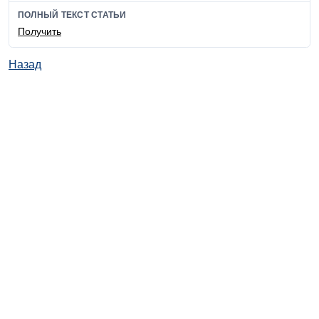
ПОЛНЫЙ ТЕКСТ СТАТЬИ
Получить
Назад
© ИД "Руда и Металлы" 2011-2026
Наверх
На главную
Каталог
Подписки
Политика обработки персональных данных