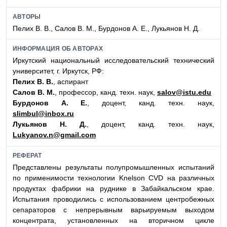
АВТОРЫ
Пелих В. В., Салов В. М., Бурдонов А. Е., Лукьянов Н. Д.
ИНФОРМАЦИЯ ОБ АВТОРАХ
Иркутский национальный исследовательский технический
университет, г. Иркутск, РФ:
Пелих В. В.
, аспирант
Салов В. М.
, профессор, канд. техн. наук,
salov@istu.edu
Бурдонов А. Е.
, доцент, канд. техн. наук,
slimbul@inbox.ru
Лукьянов Н. Д.
, доцент, канд. техн. наук,
Lukyanov.n@gmail.com
РЕФЕРАТ
Представлены результаты полупромышленных испытаний
по применимости технологии Knelson CVD на различных
продуктах фабрики на руднике в Забайкальском крае.
Испытания проводились с использованием центробежных
сепараторов с непрерывным варьируемым выходом
концентрата, установленных на вторичном цикле