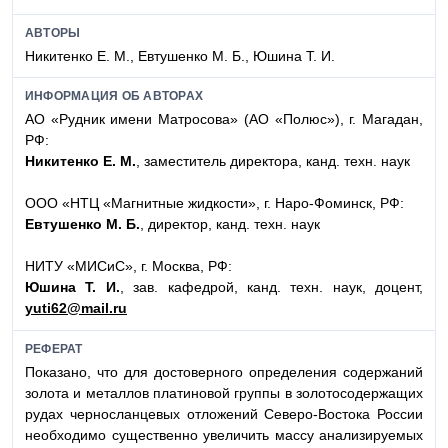
АВТОРЫ
Никитенко Е. М., Евтушенко М. Б., Юшина Т. И.
ИНФОРМАЦИЯ ОБ АВТОРАХ
АО «Рудник имени Матросова» (АО «Полюс»), г. Магадан,
РФ:
Никитенко Е. М.
, заместитель директора, канд. техн. наук
ООО «НТЦ «Магнитные жидкости», г. Наро-Фоминск, РФ:
Евтушенко М. Б.
, директор, канд. техн. наук
НИТУ «МИСиС», г. Москва, РФ:
Юшина Т. И.
, зав. кафедрой, канд. техн. наук, доцент,
yuti62@mail.ru
РЕФЕРАТ
Показано, что для достоверного определения содержаний
золота и металлов платиновой группы в золотосодержащих
рудах черносланцевых отложений Северо-Востока России
необходимо существенно увеличить массу анализируемых