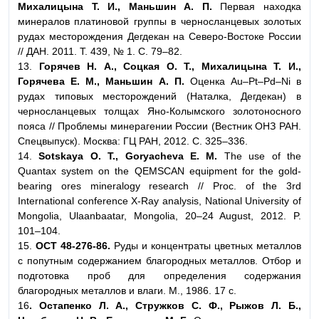
Михалицына Т. И., Маньшин А. П.
Первая находка
минералов платиновой группы в черносланцевых золотых
рудах месторождения Дегдекан на Северо-Востоке России
// ДАН. 2011. Т. 439, № 1. С. 79–82.
13.
Горячев Н. А., Соцкая О. Т., Михалицына Т. И.,
Горячева Е. М., Маньшин А. П.
Оценка Au–Pt–Pd–Ni в
рудах типовых месторождений (Наталка, Дегдекан) в
черносланцевых толщах Яно-Колымского золотоносного
пояса // Проблемы минерагении России (Вестник ОНЗ РАН.
Спецвыпуск). Москва: ГЦ РАН, 2012. С. 325–336.
14.
Sotskaya O. T., Goryacheva E. M.
The use of the
Quantax system on the QEMSCAN equipment for the gold-
bearing ores mineralogy research // Proc. of the 3rd
International conference X-Ray analysis, National University of
Mongolia, Ulaanbaatar, Mongolia, 20–24 August, 2012. P.
101–104.
15.
ОСТ 48-276-86.
Руды и концентраты цветных металлов
с попутным содержанием благородных металлов. Отбор и
подготовка проб для определения содержания
благородных металлов и влаги. М., 1986. 17 с.
16
. Остапенко Л. А., Стружков С. Ф., Рыжов Л. Б.,