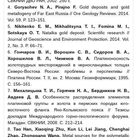
СВКНИИ ДВО РАН, 2002. 250 с.
4.
Goryachev N. A., Pirajno F.
Gold deposits and gold
metallogeny of Far East Russia // Ore Geology Reviews. 2014.
Vol. 59. P. 123–151.
5.
Nikitenko E. M., Mikhalitsyna T. I., Fomina M. I.,
Sotskaya O. T.
Natalka gold deposit. Scientific research //
Journal of Geoscience and Environment Protection. 2014. Vol.
2, No. 3. P. 66–71.
6.
Гончаров В. И., Ворошин С. В., Сидоров В. А.,
Хорошилов В. Л., Чиненов В. А.
Платиноносность
золоторудных месторождений в черносланцевых толщах
Северо-Востока России: проблемы и перспективы //
Платина России. Т. II, кн. 2. Москва: Геоинформмарк, 1995.
С. 156–161.
7.
Михалицына Т. И., Горячев Н. А., Бердников Н. В.,
Авдеев Д. В.
Особенности распределения элементов
платиновой группы и золота в пермских породах юго-
восточного фланга Яно-Колымского пояса // Тезисы
докладов Международного горно-геологического форума.
Магадан: СВКНИИ, 2008. С. 212–214.
8.
Tao Han, Xiaoqing Zhu, Kun Li, Lei Jiang, Chenghai
Zhao, Zhonggang Wang.
Metal sources for the polymetallic