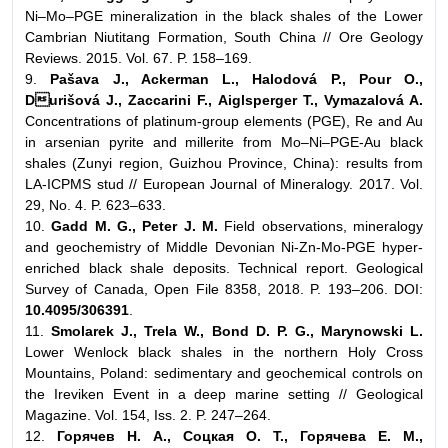
Ni–Mo–PGE mineralization in the black shales of the Lower
Cambrian Niutitang Formation, South China // Ore Geology
Reviews. 2015. Vol. 67. P. 158–169.
9.
Pašava J., Ackerman L., Halodová P., Pour O.,
Durišová J., Zaccarini F., Aiglsperger T., Vymazalová A.
Concentrations of platinum-group elements (PGE), Re and Au
in arsenian pyrite and millerite from Mo–Ni–PGE-Au black
shales (Zunyi region, Guizhou Province, China): results from
LA-ICPMS stud // European Journal of Mineralogy. 2017. Vol.
29, No. 4. P. 623–633.
10.
Gadd M. G., Peter J. M.
Field observations, mineralogy
and geochemistry of Middle Devonian Ni-Zn-Mo-PGE hyper-
enriched black shale deposits. Technical report. Geological
Survey of Canada, Open File 8358, 2018. P. 193–206. DOI:
10.4095/306391
.
11.
Smolarek J., Trela W., Bond D. P. G., Marynowski L.
Lower Wenlock black shales in the northern Holy Cross
Mountains, Poland: sedimentary and geochemical controls on
the Ireviken Event in a deep marine setting // Geological
Magazine. Vol. 154, Iss. 2. P. 247–264.
12.
Горячев Н. А., Соцкая О. Т., Горячева Е. М.,