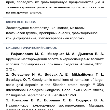
проб, проводить их гравитационную предконцентрацию и
заменить гравиметрическое окончание пробирного анализа
на инструментальное.
КЛЮЧЕВЫЕ СЛОВА
Золоторудное месторождение, золото, металлы
платиновой группы, пробирный анализ, гравитационное
концентрирование, золотосеребряные корольки
БИБЛИОГРАФИЧЕСКИЙ СПИСОК
1.
Рафаилович М. С., Мизерная М. А., Дьячков Б. А.
Крупные месторождения золота в черносланцевых толщах:
условия формирования, признаки сходства. Алматы, 2011.
272 с.
2.
Goryachev N. A., Budyak A. E., Mikhalitsyna T. I.,
Sotskaya O. T.
Geodynamic conditions of formation of large-
scale gold deposits in the Siberian craton margin // 35th
International Geological Congress, Cape Town (South Africa),
27 August–4 September 2016. Abstract 1268.
3.
Гончаров В. И., Ворошин С. В., Сидоров В. А.
Наталкинское золоторудное месторождение. Магадан: