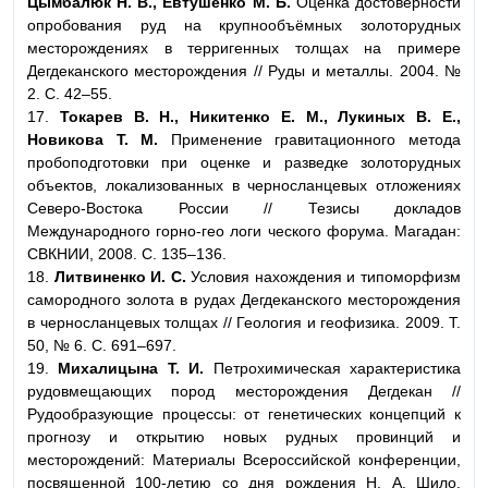
Цымбалюк Н. В., Евтушенко М. Б.
Оценка достоверности
опробования руд на крупнообъёмных золоторудных
месторождениях в терригенных толщах на примере
Дегдеканского месторождения // Руды и металлы. 2004. №
2. С. 42–55.
17.
Токарев В. Н., Никитенко Е. М., Лукиных В. Е.,
Новикова Т. М.
Применение гравитационного метода
пробоподготовки при оценке и разведке золоторудных
объектов, локализованных в черносланцевых отложениях
Северо-Востока России // Тезисы докладов
Международного горно-гео логи ческого форума. Магадан:
СВКНИИ, 2008. С. 135–136.
18.
Литвиненко И. С.
Условия нахождения и типоморфизм
самородного золота в рудах Дегдеканского месторождения
в черносланцевых толщах // Геология и геофизика. 2009. Т.
50, № 6. С. 691–697.
19.
Михалицына Т. И.
Петрохимическая характеристика
рудовмещающих пород месторождения Дегдекан //
Рудообразующие процессы: от генетических концепций к
прогнозу и открытию новых рудных провинций и
месторождений: Материалы Всероссийской конференции,
посвященной 100-летию со дня рождения Н. А. Шило.