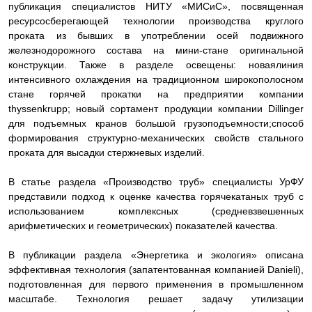
публикация специалистов НИТУ «МИСиС», посвященная
ресурсосберегающей технологии производства круглого
проката из бывших в употреблении осей подвижного
железнодорожного состава на мини-стане оригинальной
конструкции. Также в разделе освещены: новая
линия
интенсивного охлаждения на традиционном широкополосном
стане горячей прокатки на предприятии компании
thyssenkrupp;
новый сортамент продукции компании
Dillinger
для подъемных кранов большой грузоподъемности;
способ
формирования структурно-
механических свойств стального
проката для высадки стержневых изделий.
В статье раздела «Производство труб» специалисты УрФУ
представили
подход к оценке качества горячекатаных труб с
использованием комплексных
(средневзвешенных
арифметических и геометрических)
показателей качества.
В публикации раздела «Энергетика и экология» описана
эффективная
технология (запатентованная компанией Danieli),
подготовленная для первого применения в промышленном
масштабе. Технология решает задачу утилизации