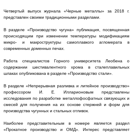
Четвертый выпуск журнала «Черные металлы» за 2018 г.
представлен своими традиционными разделами.
В разделе «Производство чугуна» публикация, посвященная
происходящим при измене
нии температуры модификаци
ям
микро- и макроструктуры самоплавкого агломерата
в
современных доменных печах.
Работа специалистов Горного университета Леобена о
содержании шестивалентного хрома в сталеплавильных
шлаках опубликована в разделе «Производство стали».
В разделе «Непрерывная разливка и литейное производство»
профессором И. Е. Илларионовым представлены
исследования по разработке металлофосфатных связующих и
смесей для получения на их ос
нове стержней и форм для
производства чугунных и стальных отливок.
Наиболее представительным в номере является раздел
«Прокатное производство и ОМД». Интерес представляет