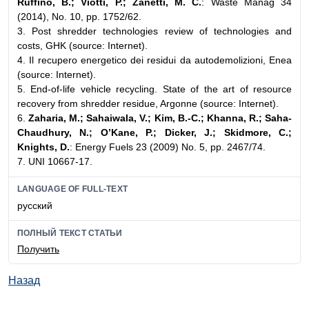
Ruffino, B.; Viotti, P.; Zanetti, M. C.
: Waste Manag 34
(2014), No. 10, pp. 1752/62.
3. Post shredder technologies review of technologies and
costs, GHK (source: Internet).
4. Il recupero energetico dei residui da autodemolizioni, Enea
(source: Internet).
5. End-of-life vehicle recycling. State of the art of resource
recovery from shredder residue, Argonne (source: Internet).
6.
Zaharia, M.; Sahaiwala, V.; Kim, B.-C.; Khanna, R.; Saha-
Chaudhury, N.; O’Kane, P.; Dicker, J.; Skidmore, C.;
Knights, D.
: Energy Fuels 23 (2009) No. 5, pp. 2467/74.
7. UNI 10667-17.
LANGUAGE OF FULL-TEXT
русский
ПОЛНЫЙ ТЕКСТ СТАТЬИ
Получить
Назад