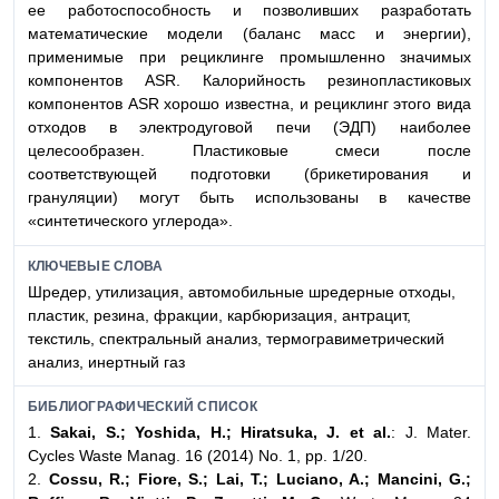
ее работоспособность и позволивших разработать
математические модели (баланс масс и энергии),
применимые при рециклинге промышленно значимых
компонентов ASR. Калорийность резинопластиковых
компонентов ASR хорошо известна, и рециклинг этого вида
отходов в электродуговой печи (ЭДП) наиболее
целесообразен. Пластиковые смеси после
соответствующей подготовки (брикетирования и
грануляции) могут быть использованы в качестве
«синтетического углерода».
КЛЮЧЕВЫЕ СЛОВА
Шредер, утилизация, автомобильные шредерные отходы,
пластик, резина, фракции, карбюризация, антрацит,
текстиль, спектральный анализ, термогравиметрический
анализ, инертный газ
БИБЛИОГРАФИЧЕСКИЙ СПИСОК
1.
Sakai, S.; Yoshida, H.; Hiratsuka, J. et al.
: J. Mater.
Cycles Waste Manag. 16 (2014) No. 1, pp. 1/20.
2.
Cossu, R.; Fiore, S.; Lai, T.; Luciano, A.; Mancini, G.;