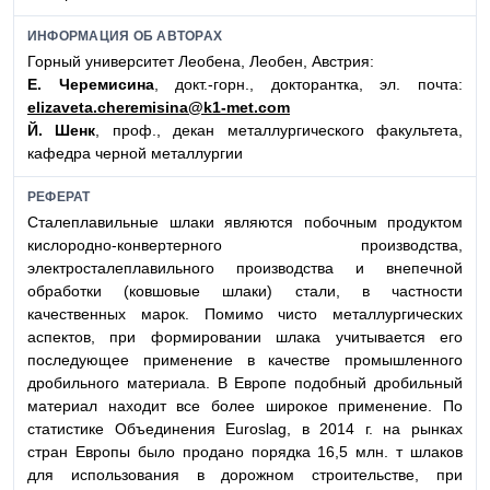
ИНФОРМАЦИЯ ОБ АВТОРАХ
Горный университет Леобена, Леобен, Австрия:
Е. Черемисина
, докт.-горн., докторантка, эл. почта:
elizaveta.cheremisina@k1-met.com
Й. Шенк
, проф., декан металлургического факультета,
кафедра черной металлургии
РЕФЕРАТ
Сталеплавильные шлаки являются побочным продуктом
кислородно-конвертерного производства,
электросталеплавильного производства и внепечной
обработки (ковшовые шлаки) стали, в частности
качественных марок. Помимо чисто металлургических
аспектов, при формировании шлака учитывается его
последующее применение в качестве промышленного
дробильного материала. В Европе подобный дробильный
материал находит все более широкое применение. По
статистике Объединения Euroslag, в 2014 г. на рынках
стран Европы было продано порядка 16,5 млн. т шлаков
для использования в дорожном строительстве, при