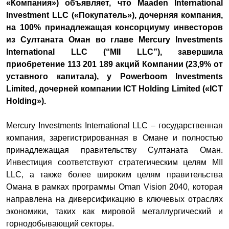
«Компания») объявляет, что Maaden International
Investment LLC («Покупатель»), дочерняя компания,
на 100% принадлежащая консорциуму инвесторов
из Султаната Оман во главе Mercury Investments
International LLC (“MII LLC”), завершила
приобретение 113 201 189 акций Компании (23,9% от
уставного капитала), у Powerboom Investments
Limited, дочерней компании ICT Holding Limited («ICT
Holding»).
Mercury Investments International LLC – государственная
компания, зарегистрированная в Омане и полностью
принадлежащая правительству Султаната Оман.
Инвестиция соответствуют стратегическим целям MII
LLC, а также более широким целям правительства
Омана в рамках программы Oman Vision 2040, которая
направлена на диверсификацию в ключевых отраслях
экономики, таких как мировой металлургический и
горнодобывающий секторы.