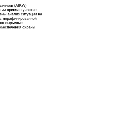
атчиков (AIKW)
ятии приняло участие
ены анализ ситуации на
на, нерафинированной
н на сырьевые
обеспечения охраны