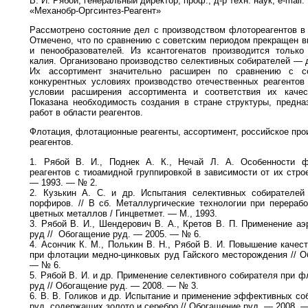
В. И. Рябой, генеральный директор, проф., д-р техн. наук, е-mail:
«Механобр-Оргсинтез-Реагент»
Рассмотрено состояние дел с производством флотореагентов в
Отмечено, что по сравнению с советским периодом прекращен в
и пенообразователей. Из ксантогенатов производится только
калия. Организовано производство селективных собирателей —
Их ассортимент значительно расширен по сравнению с с
конкурентных условиях производство отечественных реагентов
условии расширения ассортимента и соответствия их каче
Показана необходимость создания в стране структуры, предна
работ в области реагентов.
Флотация, флотационные реагенты, ассортимент, российское про
реагентов.
1. Рябой В. И., Поднек А. К., Нечай Л. А. Особенности ф
реагентов с тиоамидной группировкой в зависимости от их стро
— 1993. — № 2.
2. Кузькин А. С. и др. Испытания селективных собирателе
порфиров. // В сб. Металлургические технологии при перерабо
цветных металлов / Гинцветмет. — М., 1993.
3. Рябой В. И., Шендерович В. А., Кретов В. П. Применение а
руд // Обогащение руд. — 2005. — № 6.
4. Асончик К. М., Полькин В. Н., Рябой В. И. Повышение качес
при флотации медно-цинковых руд Гайского месторождения // О
— № 6.
5. Рябой В. И. и др. Применение селективного собирателя при 
руд // Обогащение руд. — 2008. — № 3.
6. В. В. Голиков и др. Испытание и применение эффективных с
руд, содержащих золото и серебро // Обогащение руд. — 2008. 