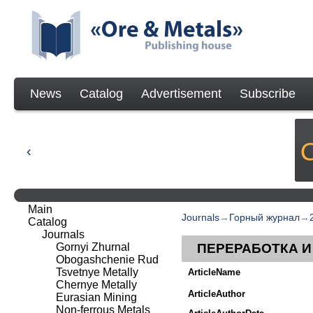
News
Catalog
Advertisement
Subscribe
Main
Journals
→
Горный журнал
→
Catalog
Journals
Gornyi Zhurnal
ПЕРЕРАБОТКА 
Obogashchenie Rud
Tsvetnye Metally
ArticleName
Chernye Metally
ArticleAuthor
Eurasian Mining
Non-ferrous Metals