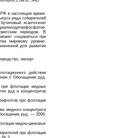
 frim@isc1.nw.ru; ЗАО
 РФ в настоящее время.
ыпуск ряда собирателей
 бутиловый ксантогенат
 диалкилдитиофосфатов.
оветским периодом. В
 может сохраниться при
ства мировому уровню.
значенной для развития
изводство, импорт
лотационного действия
ения // Обогащение руд.
й при флотации медных
тке руд и концентратов
эрофлотов при флотации
тва медного концентрата
богащение руд. — 2006.
флотации медно-цинковых
обирателей при флотации
— № 3.