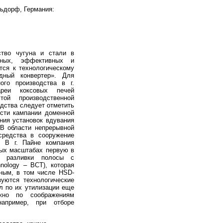
ьдорф, Германия:
ство чугуна и стали в
нных, эффективных и
тся к технологическому
дный конвертер». Для
ого производства в г.
тареи коксовых печей
той производственной
одства следует отметить
ости кампании доменной
ения установок вдувания
 В области непрерывной
средства в сооружение
. В г. Пайне компания
ных масштабах первую в
й разливки полосы с
hnology – BCT), которая
чным, в том числе HSD-
уются технологические
ал по их утилизации еще
жно по соображениям
например, при отборе