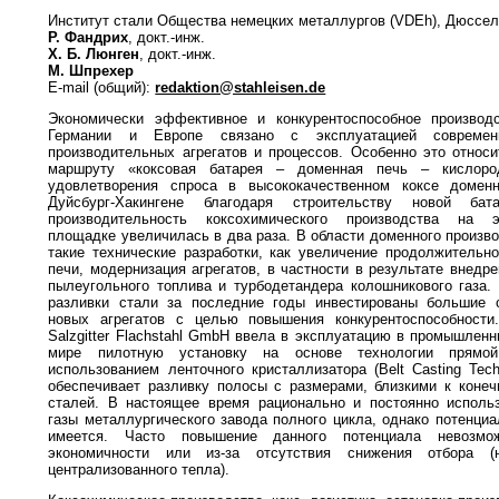
Институт стали Общества немецких металлургов (VDEh), Дюссел
Р. Фандрих
, докт.-инж.
Х. Б. Люнген
, докт.-инж.
М. Шпрехер
E-mail (общий):
redaktion@stahleisen.de
Экономически эффективное и конкурентоспособное производ
Германии и Европе связано с эксплуатацией совреме
производительных агрегатов и процессов. Особенно это относи
маршруту «коксовая батарея – доменная печь – кислоро
удовлетворения спроса в высококачественном коксе доменн
Дуйсбург-Хакингене благодаря строительству новой ба
производительность коксохимического производства на э
площадке увеличилась в два раза. В области доменного произв
такие технические разработки, как увеличение продолжительн
печи, модернизация агрегатов, в частности в результате внедр
пылеугольного топлива и турбодетандера колошникового газа.
разливки стали за последние годы инвестированы большие 
новых агрегатов с целью повышения конкурентоспособности
Salzgitter Flachstahl GmbH ввела в эксплуатацию в промышлен
мире пилотную установку на основе технологии прямо
использованием ленточного кристаллизатора (Belt Casting Tec
обеспечивает разливку полосы с размерами, близкими к коне
сталей. В настоящее время рационально и постоянно использ
газы металлургического завода полного цикла, однако потенци
имеется. Часто повышение данного потенциала невозмо
экономичности или из-за отсутствия снижения отбора (
централизованного тепла).