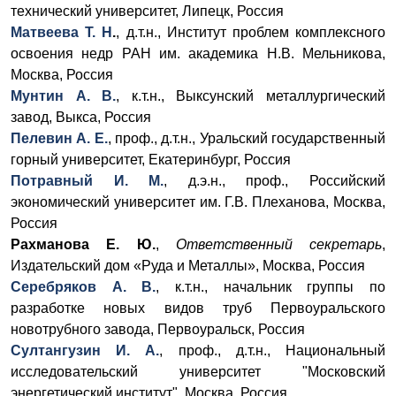
технический университет, Липецк, Россия
Матвеева Т. Н
.
, д.т.н., Институт проблем комплексного
освоения недр РАН им. академика Н.В. Мельникова,
Москва, Россия
Мунтин А. В.
, к.т.н., Выксунский металлургический
завод, Выкса, Россия
Пелевин А. Е.
, проф., д.т.н., Уральский государственный
горный университет, Екатеринбург, Россия
Потравный И. М.
, д.э.н., проф., Российский
экономический университет им. Г.В. Плеханова, Москва,
Россия
Рахманова Е. Ю.
,
Ответственный секретарь
,
Издательский дом «Руда и Металлы», Москва, Россия
Серебряков А. В.
, к.т.н., начальник группы по
разработке новых видов труб Первоуральского
новотрубного завода, Первоуральск, Россия
Султангузин И. А.
, проф., д.т.н., Национальный
исследовательский университет "Московский
энергетический институт", Москва, Россия