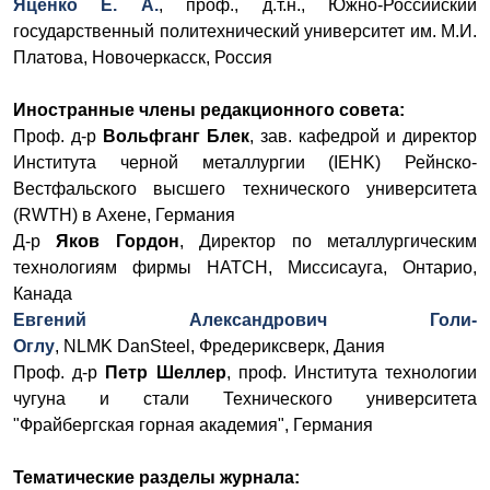
Яценко Е. А.
, проф., д.т.н., Южно-Российский
государственный политехнический университет им. М.И.
Платова, Новочеркасск, Россия
Иностранные члены редакционного совета:
Проф. д-р
Вольфганг Блек
, зав. кафедрой и директор
Института черной металлургии (IEHK) Рейнско-
Вестфальского высшего технического университета
(RWTH) в Ахене, Германия
Д-р
Яков Гордон
, Директор по металлургическим
технологиям фирмы HATCH, Миссисауга, Онтарио,
Канада
Евгений Александрович
Голи-
Оглу
,
NLMK
DanSteel,
Фредериксверк, Дания
Проф. д-р
Петр Шеллер
, проф. Института технологии
чугуна и стали Технического университета
"Фрайбергская горная академия", Германия
Тематические разделы журнала: