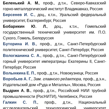
Беленький А. М.
, проф., д.т.н., Северо-Кавказский
горно-металлургический институт Владикавказ, Россия
Берсенев И. С.
, доц., к.т.н., Уральский федеральный
университет, Екатеринбург, Россия
Бобарикин Ю. Л.
, доц., к.т.н., Гомельский
государственный технический университет им. П.О.
Сухого, Гомель, Белоруссия
Буторина И. В.
, проф., д.т.н., Санкт-Петербургский
политехнический университет, Санкт-Петербург, Россия
Вологжанина С. А.
, проф., д.т.н., Санкт-Петербургский
горный университет императрицы Екатерины II, Санкт-
Петербург, Россия
Волынкина Е. П.
, проф., д.т.н., Новокузнецк, Россия
Воробьев А. Г.
,
Зам. главного редактора,
проф., д.э.н.,
Издательский дом «Руда и Металлы», Москва, Россия
Выдрин А. В.
, проф., д.т.н., Российский НИИ трубной
промышленности (РосНИТИ), Челябинск, Россия
Галкин С. П.
, проф., д.т.н., Национальный
исследовательский технологический университет