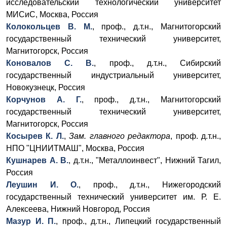
исследовательский технологический университет
МИСиС, Москва, Россия
Колокольцев В. М.
, проф., д.т.н., Магнитогорский
государственный технический университет,
Магнитогорск, Россия
Коновалов С. В.
, проф., д.т.н., Сибирский
государственный индустриальный университет,
Новокузнецк, Россия
Корчунов А. Г.
, проф., д.т.н., Магнитогорский
государственный технический университет,
Магнитогорск, Россия
Косырев К. Л.
,
З
ам. главного редактора
, проф. д.т.н.,
НПО "ЦНИИТМАШ", Москва, Россия
Кушнарев А. В.
, д.т.н., "Металлоинвест", Нижний Тагил,
Россия
Леушин И. О.
, проф., д.т.н., Нижегородский
государственный технический университет им. Р. Е.
Алексеева, Нижний Новгород, Россия
Мазур И. П.
, проф., д.т.н., Липецкий государственный