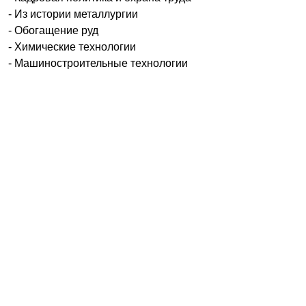
-
Из истории металлургии
-
Обогащение руд
-
Химические технологии
-
Машиностроительные технологии
© ИД "Руда и Металлы" 2011-2026
Наверх
На главную
Каталог
Подписки