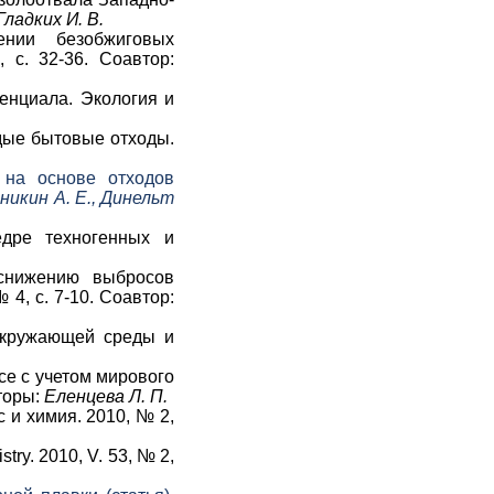
Гладких И. В.
нии безобжиговых
с. 32-36. Соавтор:
енциала. Экология и
рдые бытовые отходы.
 на основе отходов
никин А. Е., Динельт
едре техногенных и
 снижению выбросов
4, с. 7-10. Соавтор:
 окружающей среды и
се с учетом мирового
торы:
Еленцева Л. П.
 и химия. 2010, № 2,
try. 2010, V. 53, № 2,