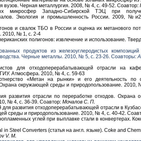
 вузов. Черная металлургия. 2008, № 4, с. 49-52. Соавтор:
ных микросфер Западно-Сибирской ТЭЦ при получе
алов. Экология и промышленность России. 2009, №и2, 
гонов и свалок ТБО в России и оценка их метанового пот
2010, № 1, с. 2-4
мериканских полигонов: извлечение и использование. Тве
ованных продуктов из железоуглеродистых композиций
водства. Черные металлы. 2010, № 5, с. 23-26. Соавторы:
А
листов для отходоперерабатывающей отрасли на каф
ИУ. Атмосфера. 2010, № 4, с. 59-63
ртнерство «Метан на рынки» и его деятельность по
 Охрана окружающей среды и природопользование. 2010, № 
ния развития отрасли по переработке отходов. Охрана
0, № 4, с. 36-39. Соавтор:
Мочалов С. П.
й для развития отходоперерабатывающей отрасли в Кузбас
й среды и природопользование. 2010, № 4, с. 40-42. Соав
опламенных углей при выплавке стали в конвертерах. Кокс
 in Steel Converters (статья на англ. языке). Coke and Chemis
ov V. M.