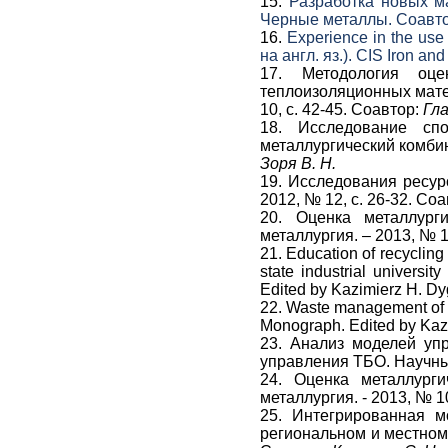
15.
Разработка новых м
Черные металлы. Соавт
16.
Experience in the use 
на англ. яз.). CIS Iron an
17. Методология оце
теплоизоляционных матер
10, с. 42-45. Соавтор:
Гла
18. Исследование сп
металлургический комбина
Зоря В. Н.
19. Исследования ресур
2012, № 12, с. 26-32. Со
20. Оценка металлурги
металлургия. – 2013, № 1
21. Education of recycling
state industrial universi
Edited by Kazimierz H. Dy
22. Waste management of 
Monograph. Edited by Kaz
23. Анализ моделей уп
управления ТБО. Научный
24. Оценка металлурги
металлургия. - 2013, № 10
25. Интегрированная м
региональном и местном 