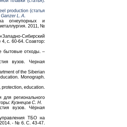
ой плавки (статья).
eel production (статья
 Ganzer L. A.
тва огнеупорных и
металлургия. 2011, №
Западно-Сибирский
4, с. 60-64. Соавтор:
ые бытовые отходы. –
стия вузов. Черная
rtment of the Siberian
 education. Monograph.
rotection, education.
и для регионального
вторы:
Кузнецов С. Н.
естия вузов. Чёрная
 управления ТБО на
014. - № 6. С. 43-47.