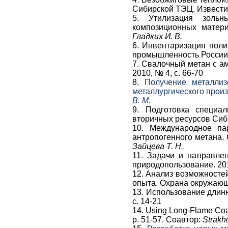
Сибирской ТЭЦ. Известия
5. Утилизация золь
композиционных матери
Гладких И. В.
6. Инвентаризация поли
промышленность России. 
7. Свалочный метан с а
2010, № 4, с. 66-70
8.
Получение металлиз
металлургического произ
В. М.
9. Подготовка специа
вторичных ресурсов СибГ
10. Международное па
антропогенного метана.
Зайцева Т. Н.
11. Задачи и направле
природопользование. 201
12. Анализ возможносте
опыта. Охрана окружающе
13. Использование длинн
с. 14-21
14. Using Long-Flame Coal
p. 51-57. Соавтор:
Strakh