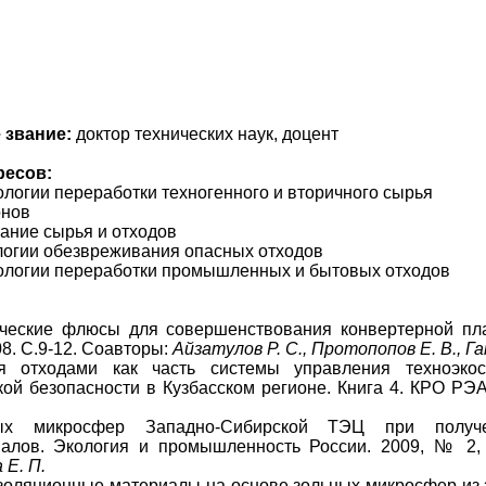
 звание:
доктор технических наук, доцент
ресов:
ологии переработки техногенного и вторичного сырья
онов
ание сырья и отходов
ологии обезвреживания опасных отходов
нологии переработки промышленных и бытовых отходов
ические флюсы для совершенствования конвертерной пл
8. С.9-12. Соавторы:
Айзатулов Р. С., Протопопов Е. В., Га
я отходами как часть системы управления техноэко
кой безопасности в Кузбасском регионе. Книга 4. КРО РЭА
ных микросфер Западно-Сибирской ТЭЦ при получе
алов. Экология и промышленность России. 2009, № 2, 
 Е. П.
золяционные материалы на основе зольных микросфер из 