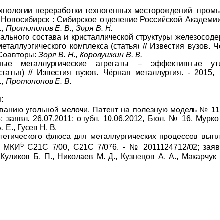
ехнологии переработки техногенных месторождений, про
 Новосибирск : Сибирское отделение Российской Академии 
., Протопопов Е. В., Зоря В. Н.
ального состава и кристаллической структуры железосод
еталлургического комплекса (статья) // Известия вузов. Ч
 Соавторы:
Зоря В. Н., Коровушкин В. В.
рные металлургические агрегаты – эффективные ут
статья) // Известия вузов. Чёрная металлургия. - 2015,
., Протопопов Е. В.
:
ованию угольной мелочи. Патент на полезную модель № 1
; заявл. 26.07.2011; опубл. 10.06.2012, Бюл. № 16. Мурко 
. Е., Гусев Н. В.
тетического флюса для металлургических процессов выпла
5
, МКИ
С21С 7/00, С21С 7/076. - № 2011124712/02; заявл.
Куликов Б. П., Николаев М. Д., Кузнецов А. А., Макарчук В