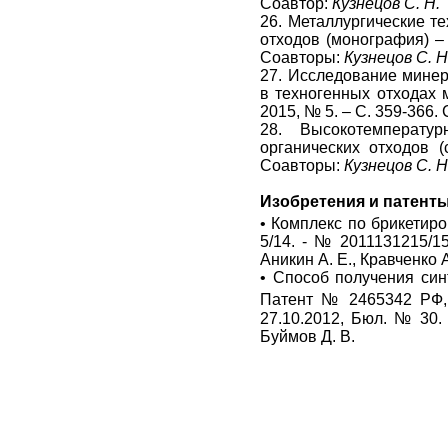
Соавтор:
Кузнецов С. Н.
26. Металлургические т
отходов (монография) –
Соавторы:
Кузнецов С. Н
27. Исследование минер
в техногенных отходах м
2015, № 5. – С. 359-366.
28. Высокотемперату
органических отходов (
Соавторы:
Кузнецов С. Н
Изобретения и патенты
• Комплекс по брикетир
5/14. - № 2011131215/15
Аникин А. Е., Кравченко А
• Способ получения син
Патент № 2465342 РФ
27.10.2012, Бюл. № 30. 
Буймов Д. В.