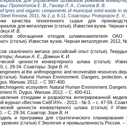
атериалов для управления шлаковым режимом конвертерн
оры:
Протопопов Е. В., Ганзер Л. А., Соколов В. В.
of tyres and organic components of municipal solid waste in st
d Steel Review. 2011, № 2, p. 8-11. Соавторы:
Protopopov E. V.,
нки качества техногенного сырья для производс
иалов для металлургии (статья). Известия вузов. Черная 
дких И. В.
особов обогащения отходов шламонакопителя ОАО «
т» (статья). Известия вузов. Черная металлургия. 2012, № 
сов свалочного метана: российский опыт (статья). Тверд
авторы:
Аникин А. Е., Домнин К. И.
ческой ценности конвертерного шлака (статья). Изве
0, с. 29-34. Соавторы:
Зоря В. Н.
 engineers at the anthropogenic and recoverable resources depa
ty (статья). Natural Human Environment. Dangers, protection,
gus. Warsaw. 2012. – С 397-400.
technogenic ecosystem. Natural Human Environment. Dangers, p
imierz H. Dygus. Warsaw. 2012. – С. 400-411.
равления отходами и разработка интегрированной модел
 журнал «Вестник СибГИУ». - 2013. - № 3. – с. 47-59. Соа
ческой ценности конвертерного шлака (статья) // Изв
. – С. 29-34. Соавтор:
Зоря В. Н.
одель и программа для стратегического планирования
уровнях (статья) // Экология и промышленность России. – 2