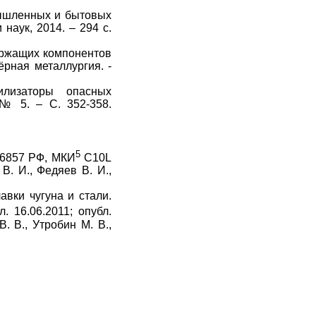
мышленных и бытовых
наук, 2014. – 294 с.
ержащих компонентов
ёрная металлургия. -
илизаторы опасных
 № 5. – С. 352-358.
5
16857 РФ, МКИ
С10L
В. И., Федяев В. И.,
вки чугуна и стали.
 16.06.2011; опубл.
. В., Утробин М. В.,