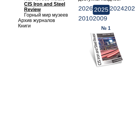
CIS Iron and Steel
2026
2024
202
2025
Review
Горный мир музеев
2010
2009
Архив журналов
Книги
№ 1