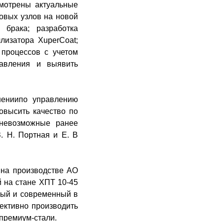
смотрены актуальные
овых узлов на новой
о брака;
разработка
лизатора XuperCoat;
х процессов
с учетом
авления и выявить
ени
и
по
управлени
ю
овысить качество по
 невозможные ранее
З. Н. Портная и Е. В
 на производстве АО
й на стане ХПТ 10-45
ный и современный
в
ективно производить
премиум-стали.