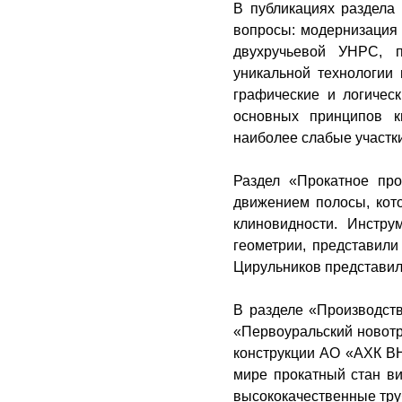
В публикациях раздела
вопросы: модернизация
двухручьевой УНРС
,
уникальной технологии 
графические и логичес
основных принципов к
наиболее слабые участки
Раздел «Прокатное пр
движением полосы,
кот
клиновидности. Инстру
геометрии, пред
ставил
и
Цирульников представил
В разделе «Производств
«Первоуральский новот
конструкции АО «АХК
мире
прокатный
стан
ви
высококачественные тру