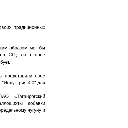
своих традиционных
аким образом мог бы
сов СО
на основе
2
бует.
es
представили
свое
 "Индустрия 4.0" для
АО «Таганрогский
аллошихты
добавки
ередельному чугуну и