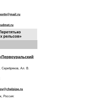
portn@mail.ru
rudmet.ru
 Перетятько
х рельсов»
 «Первоуральский
. Серебряков, Ал. В.
:
kov@chelpipe.ru
, Россия: