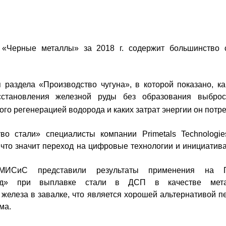
 «Черные металлы» за 2018 г. содержит большинство 
 раздела «Производство чугуна», в которой
показано, к
становлени
я
железной руды без образования выбро
го регенерацией водорода и каких затрат энергии он потре
тво стали» специалисты компании
Primetals Technologi
 что значит переход на цифровые технологии и инициатива
МИСиС представили результаты применения
на П
авод» при выплавке стали
в
ДСП
в качестве мет
 железа в завалке, что является хорошей альтернативой п
ма.