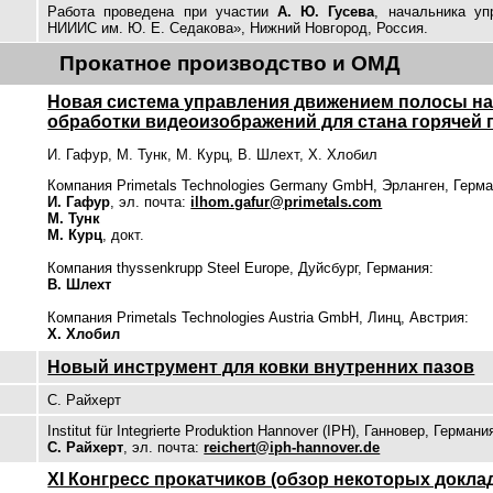
Работа проведена при участии
А. Ю. Гусева
, начальника у
НИИИС им. Ю. Е. Седакова», Нижний Новгород, Россия.
Прокатное производство и ОМД
Новая система управления движением полосы на
обработки видеоизображений для стана горячей 
И. Гафур, М. Тунк, М. Курц, В. Шлехт, Х. Хлобил
Компания Primetals Technologies Germany GmbH, Эрланген, Герма
И. Гафур
, эл. почта:
ilhom.gafur@primetals.com
М. Тунк
М. Курц
, докт.
Компания thyssenkrupp Steel Europe, Дуйсбург, Германия:
В. Шлехт
Компания Primetals Technologies Austria GmbH, Линц, Австрия:
Х. Хлобил
Новый инструмент для ковки внутренних пазов
С. Райхерт
Institut für Integrierte Produktion Hannover (IPH), Ганновер, Германи
С. Райхерт
, эл. почта:
reichert@iph-hannover.de
XI Конгресс прокатчиков (обзор некоторых докла