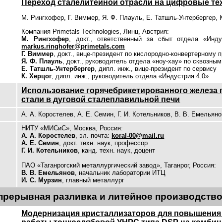
Переход сталелитейной отрасли на цифровые те
М. Рингхофер, Г. Виммер, Я. Ф. Плауль, Е. Татшль-Унтербергер, 
Компания Primetals Technologies, Линц, Австрия:
М. Рингхофер
, докт., ответственный за сбыт отдела «Инду
markus.ringhofer@primetals.com
Г. Виммер
, докт., вице-президент по кислородно-конвертерному 
Я. Ф. Плауль
, докт., руководитель отдела «ноу-хау» по сквозны
Е. Татшль-Унтербергер
, дипл. инж., вице-президент по сервису
К. Херцог
, дипл. инж., руководитель отдела «Индустрия 4.0»
Использование горячебрикетированного железа 
стали в дуговой сталеплавильной печи
А. А. Коростелев, А. Е. Семин, Г. И. Котельников, В. В. Емельяно
НИТУ «МИСиС», Москва, Россия:
А. А. Коростелев
,
эл. почта:
koral-00@mail.ru
А. Е. Семин
, докт. техн. наук, профессор
Г. И. Котельников
, канд. техн. наук, доцент
ПАО «Таганрогский металлургический завод», Таганрог, Россия:
В. В. Емельянов
, начальник лаборатории ИТЦ
И. С. Мурзин
, главный металлург
прерывная разливка и литейное производств
Модернизация кристаллизаторов для повышения