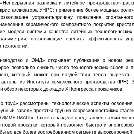
 «Непрерывная разливка и литейное производство» рас
 кристаллизатора УНРС
; применение
более мощных ролик
позволившее устранить
причину
появления спонтанног
нанесения керамического композитного покрытия кристал
кие модели системы качества литейных технологически
валиметрии, позволяющи
е
оценить эффективность упр
 технологии.
оизводство и ОМД» открывает публикация о новом
реш
орое позволило снизить число технологических сбоев и п
мент, который может при воздействии тепла вырезать
 авторы из
Институт
а
комплексного производства (IPH).
и обзор некоторых докладов
XI
Конгресса прокатчиков.
о труб» рассмотрены технологические аспекты освоения
рубный за
вод» прокатки труб из коррозионностойких стале
 ВНИИМЕТМАШ».
Также в разделе представлен самый мощ
нтовой прокатки, который позволяет
быстро и энергоэфф
бы во все более востребованном сегменте высокопрочной 