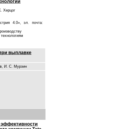
хнологии
К. Херцог
стрия 4.0», эл. почта:
производству
м технологиям
при выплавке
в, И. С. Мурзин
о
 эффективности