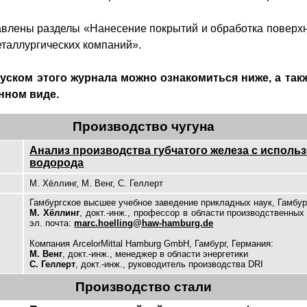
авлены разделы «Нанесение покрытий и обработка поверхн
таллургических компаний».
ском этого журнала можно ознакомиться ниже, а такж
нном виде.
Производство чугуна
Анализ производства губчатого железа с исполь
водорода
М. Хёллинг, М. Венг, С. Геллерт
Гамбургское высшее учебное заведение прикладных наук, Гамбург
М. Хёллинг
, докт.-инж., профессор в области производственных
эл. почта:
marc.hoelling@haw-hamburg.de
Компания ArcelorMittal Hamburg GmbH, Гамбург, Германия:
М. Венг
,
докт.-инж.,
менеджер в области энергетики
С. Геллерт
,
докт.-инж.,
руководитель производства DRI
Производство стали