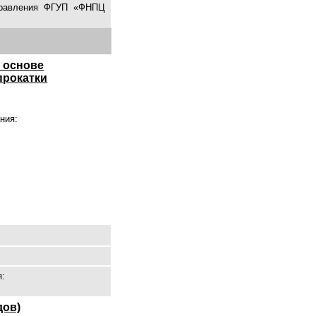
правления ФГУП «ФНПЦ
 основе
прокатки
ния:
я:
дов)