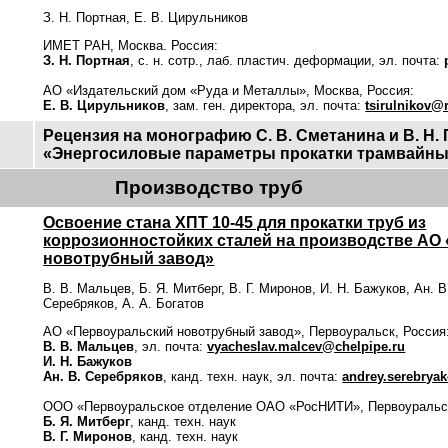
З. Н. Портная, Е. В. Цирульников
ИМЕТ РАН, Москва. Россия:
З. Н. Портная
, с. н. сотр., лаб. пластич. деформации, эл. почта:
АО «Издательский дом «Руда и Металлы», Москва, Россия:
Е. В. Цирульников
, зам. ген. директора, эл. почта:
tsirulnikov@
Рецензия на монографию С. В. Сметанина и В. Н.
«Энергосиловые параметры прокатки трамвайны
Производство труб
Освоение стана ХПТ 10-45 для прокатки труб из
коррозионностойких сталей на производстве АО
новотрубный завод»
В. В. Мальцев, Б. Я. Митберг, В. Г. Миронов, И. Н. Бажуков, Ан. В
Серебряков, А. А. Богатов
АО «Первоуральский новотрубный завод», Первоуральск, Россия
В. В. Мальцев
, эл. почта:
vyacheslav.malcev@chelpipe.ru
И. Н. Бажуков
Ан. В. Серебряков
, канд. техн. наук
, эл. почта:
andrey.serebrya
ООО «Первоуральское отделение ОАО «РосНИТИ», Первоуральск
Б. Я. Митберг
, канд. техн. наук
В. Г. Миронов
, канд. техн. наук