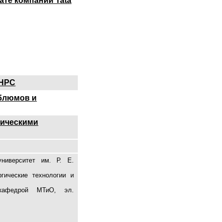
ате компании Tata
УНРС
блюмов и
гическими
ниверситет им. Р. Е.
гические технологии и
 кафедрой МТиО, эл.