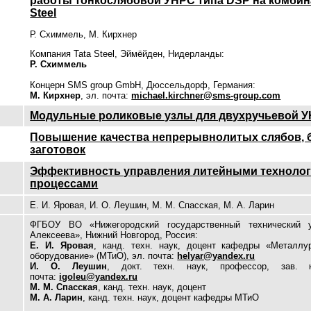
работы тонкослябовой УНРС типа DSP на комбин
Steel
Р. Схиммель, М. Кирхнер
Компания Tata Steel, Эймёйден, Нидерланды:
Р. Схиммель
Концерн SMS group GmbH, Дюссельдорф, Германия:
М. Кирхнер
, эл. почта:
michael.kirchner@sms-group.com
Модульные роликовые узлы для двухручьевой 
Повышение качества непрерывнолитых слябов, 
заготовок
Эффективность управления литейными техноло
процессами
Е. И. Яровая, И. О. Леушин, М. М. Спасская, М. А. Ларин
ФГБОУ ВО «Нижегородский государственный технический у
Алексеева», Нижний Новгород, Россия:
Е. И. Яровая
, канд. техн. наук, доцент кафедры «Металлур
оборудование» (МТиО), эл. почта:
helyar@yandex.ru
И. О. Леушин
, докт. техн. наук, профессор, зав.
почта:
igoleu@yandex.ru
М. М. Спасская
, канд. техн. наук, доцент
М. А. Ларин
, канд. техн. наук, доцент кафедры МТиО