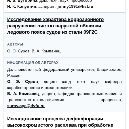
И. В. Буторина
, докт. техн. наук, профессор
И. К. Капустин
, аспирант,
jonny1991@list.ru
Исследование характера коррозионного
разрушения листов наружной обшивки
ледового пояса судов из стали 09Г2С
АВТОРЫ
О. Э. Суров, В. А. Компанец
ИНФОРМАЦИЯ ОБ АВТОРАХ
Дальневосточный федеральный университет, Владивосток,
Россия:
О. Э. Суров
, доцент, канд. техн. наук, кафедра
кораблестроения и океанотехники
В. А. Компанец
, доцент, кафедра транспортных машин и
транспортно-технологических процессов,
surov.oye@dvfu.ru
Исследование процесса дефосфорации
высокохромистого расплава при обработке