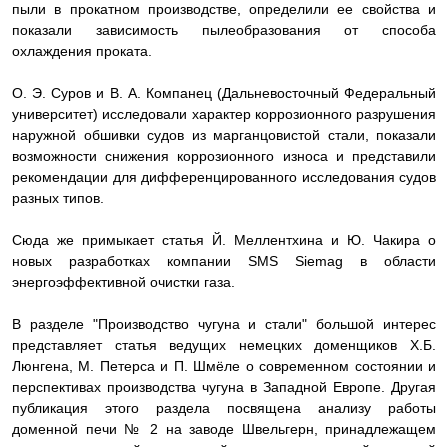
пыли в прокатном производстве, определили ее свойства и
показали зависимость пылеобразования от способа
охлаждения проката.
О. Э. Суров и В. А. Компанец (Дальневосточный Федеральный
университет) исследовали характер коррозионного разрушения
наружной обшивки судов из марганцовистой стали, показали
возможности снижения коррозионного износа и представили
рекомендации для дифференцированного исследования судов
разных типов.
Сюда же примыкает статья Й. Меллентхина и Ю. Чакира о
новых разработках компании
SMS Siemag
в области
энергоэффективной очистки газа.
В разделе "Производство чугуна и стали" большой интерес
представляет статья ведущих немецких доменщиков Х.Б.
Люнгена, М. Петерса и П. Шмёле о современном состоянии и
перспективах производства чугуна в Западной Европе. Другая
публикация этого раздела посвящена анализу работы
доменной печи № 2 на заводе Швельгерн, принадлежащем