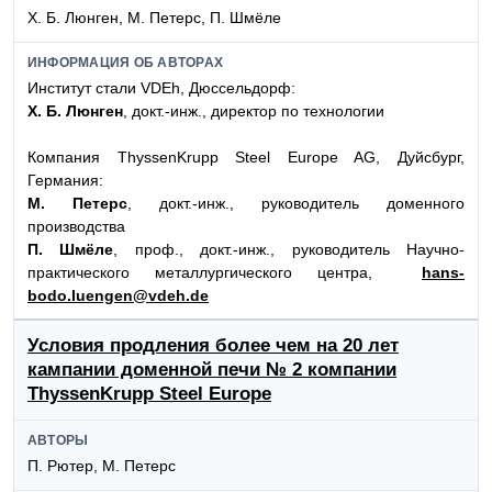
Х. Б. Люнген, М. Петерс, П. Шмёле
ИНФОРМАЦИЯ ОБ АВТОРАХ
Институт стали VDEh, Дюссельдорф:
Х. Б. Люнген
, докт.-инж., директор по технологии
Компания ThyssenKrupp Steel Europe AG, Дуйсбург,
Германия:
М. Петерс
, докт.-инж., руководитель доменного
производства
П. Шмёле
, проф., докт.-инж., руководитель Научно-
практического металлургического центра,
hans-
bodo.luengen@vdeh.de
Условия продления более чем на 20 лет
кампании доменной печи № 2 компании
ThyssenKrupp Steel Europe
АВТОРЫ
П. Рютер, М. Петерс