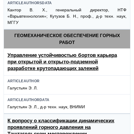
ARTICLEAUTHORSDATA
Кантор В. X., генеральный директор, НТФ
«Взрывтехнология»; Кутузов Б. Н., проф., д-р техн. наук,
МГГУ
ГЕОМЕХАНИЧЕСКОЕ ОБЕСПЕЧЕНИЕ ГОРНЫХ
РАБОТ
Управление устойчивостью бортов карьера
при открытой и открыто-подземной
разработке крутопадающих залежей
ARTICLEAUTHOR
Галустьян Э. Л.
ARTICLEAUTHORDATA
Галустьян Э. Л., д-р техн. наук, ВНИМИ
К вопросу о классификации динамических
проявлений горного давления на
Таштагольском месторождении