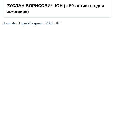
РУСЛАН БОРИСОВИЧ ЮН (к 50-летию со дня
рождения)
Journals
→
Горный журнал
→
2003
→
#6
© Ore and Metals Publishing House 2011-2026
totop
mainpage
Catalog
Subscribe