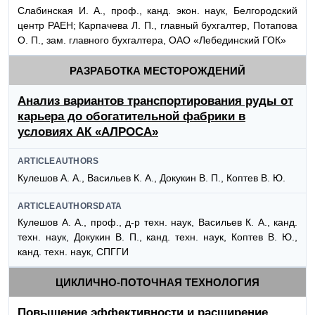
Слабинская И. А., проф., канд. экон. наук, Белгородский
центр РАЕН; Карпачева Л. П., главный бухгалтер, Потапова
О. П., зам. главного бухгалтера, ОАО «Лебединский ГОК»
РАЗРАБОТКА МЕСТОРОЖДЕНИЙ
Анализ вариантов транспортирования руды от
карьера до обогатительной фабрики в
условиях АК «АЛРОСА»
ARTICLEAUTHORS
Кулешов А. А., Васильев К. А., Докукин В. П., Коптев В. Ю.
ARTICLEAUTHORSDATA
Кулешов А. А., проф., д-р техн. наук, Васильев К. А., канд.
техн. наук, Докукин В. П., канд. техн. наук, Коптев В. Ю.,
канд. техн. наук, СПГГИ
ЦИКЛИЧНО-ПОТОЧНАЯ ТЕХНОЛОГИЯ
Повышение эффективности и расширение