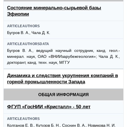
Состояние минерально-сырьевой базы
Эфиопии
ARTICLEAUTHORS
Бугров В. А., Чала Д. К.
ARTICLEAUTHORSDATA
Бугров В. А., ведущий научный сотрудник, канд. геол.-
минерал. наук, ОАО «ВНИИзарубежгеология»; Чала Д. К.,
докторант, канд. техн. наук, МГГУ
Динамика и следствия укрупнения компаний в
горной промышленности Запада
ОБЩАЯ ИНФОРМАЦИЯ
ФГУП «ГосНИИ «Кристалл» - 50 лет
ARTICLEAUTHORS
Колганов Е. В., Кутузов Б. Н., Соснин В. А., Новикова Н. И.