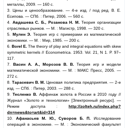
металлы, 2009. — 160 с.
3. Цены и ценообразование. — 4-е изд. / под ред. В. Е.
Есипова. — СПб. : Питер, 2006. — 560 с.
4.
Авдашева С. Б., Розанова Н. М.
Теория организации
отраслевых рынков. — М. : Магистр, 1998. — 320 с.
5.
Мулен Э.
Теория игр с примерами из математической
экономики. — М. : Мир, 1985. — 200 с.
6.
Borel E.
The theory of play and integral equations with skew
symmetric kernels // Econometrica. 1953. Vol. 21, N 1. P. 97–
117.
7.
Васин А. А., Морозов В. В.
Теория игр и модели
математической экономики. — М. : МАКС Пресс, 2005. —
272 с.
8.
Тарасевич В. М.
Ценовая политика предприятия. — 2-e
изд. — СПб. : Питер, 2003. — 288 с.
9.
Тесленко В.
Аффинаж золота в России в 2010 году //
Журнал «Золото и технологии» [Электронный ресурс]. —
Режим доступа :
http://zolteh.ru/index.php?
dn=news&to=art&id=314
10.
Афанасьев М. Ю., Суворов Б. П.
Исследование
операций в экономике. — М. : Экономический факультет