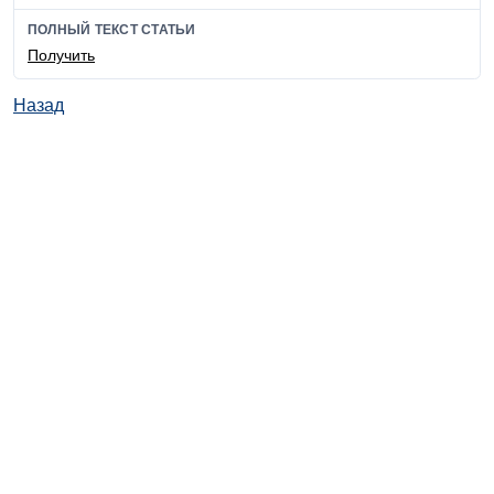
ПОЛНЫЙ ТЕКСТ СТАТЬИ
Получить
Назад
© ИД "Руда и Металлы" 2011-2026
Наверх
На главную
Каталог
Подписки
Политика обработки персональных данных