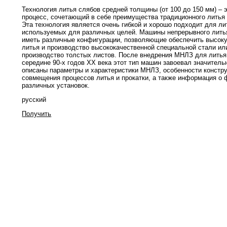
Технология литья слябов средней толщины (от 100 до 150 мм) – 
процесс, сочетающий в себе преимущества традиционного литья 
Эта технология является очень гибкой и хорошо подходит для ли
используемых для различных целей. Машины непрерывного лить
иметь различные конфигурации, позволяющие обеспечить высок
литья и производство высококачественной специальной стали и
производство толстых листов. После внедрения МНЛЗ для литья
середине 90-х годов ХХ века этот тип машин завоевал значител
описаны параметры и характеристики МНЛЗ, особенности констр
совмещения процессов литья и прокатки, а также информация о
различных установок.
русский
Получить