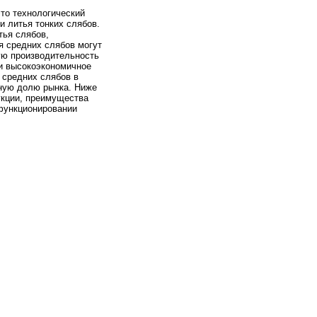
это технологический
и литья тонких слябов.
тья слябов,
я средних слябов могут
ую производительность
ли высокоэкономичное
 средних слябов в
ьную долю рынка. Ниже
укции, преимущества
 функционировании