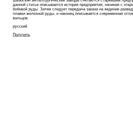
Швабские металлургические заводы считаются старейшим предп
данной статье описывается история предприятия, начиная с отк
бобовой руды. Затем следует передача заказа на ведение развед
плавки железной руды, и наконец описывается современная отл
вальцов.
русский
Получить