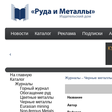
Новости
Каталог
Реклама
Подписки
А
На главную
Журналы
→
Черные металл
Каталог
Журналы
Горный журнал
Обогащение руд
Цветные металлы
Название
Черные металлы
Автор
Eurasian mining
Non-ferrous Мetals