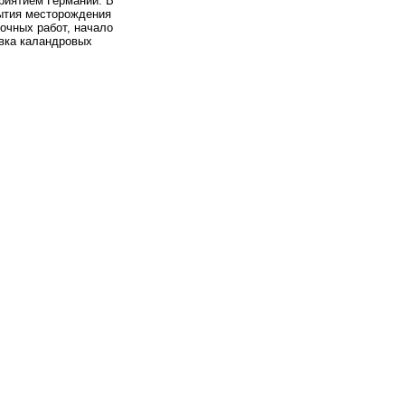
риятием Германии. В
рытия месторождения
очных работ, начало
ивка каландровых