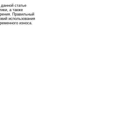
 данной статье
ики, а также
зрения. Правильный
овий использования
еменного износа.