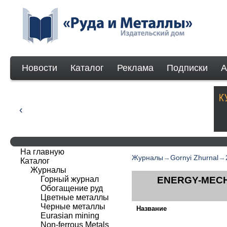
Новости
Каталог
Реклама
Подписки
А
На главную
Журналы
→
Gornyi Zhurnal
→
Каталог
Журналы
Горный журнал
ENERGY­-MEC
Обогащение руд
Цветные металлы
Черные металлы
Название
Eurasian mining
Non-ferrous Мetals