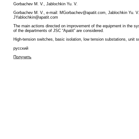
Gorbachev M. V., Jablochkin Yu. V.
Gorbachev M. V., e-mail: MGorbachev@apatit.com, Jablochkin Yu. V.,
JYablochkin@apatit.com
The main actions directed on improvement of the equipment in the sys
of the departments of JSC “Apatit” are considered.
High-tension switches, basic isolation, low tension substations, unit s
русский
Получить