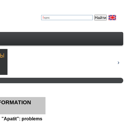
NFORMATION
C ”Apatit”: problems