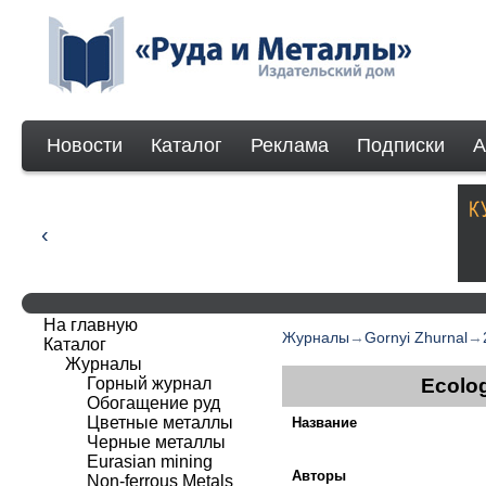
Новости
Каталог
Реклама
Подписки
А
На главную
Журналы
→
Gornyi Zhurnal
→
Каталог
Журналы
Горный журнал
Ecolog
Обогащение руд
Цветные металлы
Название
Черные металлы
Eurasian mining
Авторы
Non-ferrous Мetals