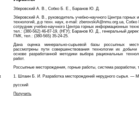
Зберовский А. В., Собко Б. Е., Баранов Ю. Д.
Зберовский А. В., руководитель учебно-научного Центра горных
технологий, д-р техн. наук, e-mail: zberovskiA@nmu.org.ua, Собко
сотрудник учебно-научного Центра горных информационных технол
тел.: (380-562) 46-87-19, (НГУ); Баранов Ю. Д., генеральный дире
ГМК, тел.: (380-565) 35-24-25.
Дана оценка минерально-сырьевой базы россыпных мест
рассмотрены пути совершенствования технологии их добычи
основе разработанной методики выбора рациональных технол
работ.
Россыпные месторождения, горные работы, система разработки, 
к
1. Шлаин Б. И. Разработка месторождений нерудного сырья. — М.
русский
Получить