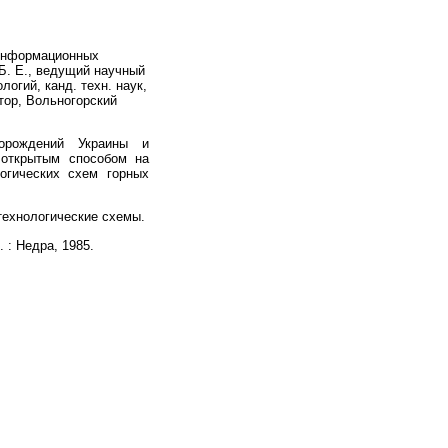
 информационных
 Б. Е., ведущий научный
огий, канд. техн. наук,
ктор, Вольногорский
орождений Украины и
 открытым способом на
огических схем горных
технологические схемы.
 : Недра, 1985.