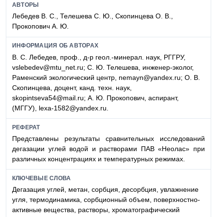
АВТОРЫ
Лебедев В. С., Телешева С. Ю., Скопинцева О. В.,
Прокопович А. Ю.
ИНФОРМАЦИЯ ОБ АВТОРАХ
В. С. Лебедев, проф., д-р геол.-минерал. наук, РГГРУ,
vslebedev@mtu_net.ru; С. Ю. Телешева, инженер-эколог,
Раменский экологический центр, nemayn@yandex.ru; О. В.
Скопинцева, доцент, канд. техн. наук,
skopintseva54@mail.ru; А. Ю. Прокопович, аспирант,
(МГГУ), lexa-1582@yandex.ru.
РЕФЕРАТ
Представлены результаты сравнительных исследований
дегазации углей водой и растворами ПАВ «Неолас» при
различных концентрациях и температурных режимах.
КЛЮЧЕВЫЕ СЛОВА
Дегазация углей, метан, сорбция, десорбция, увлажнение
угля, термодинамика, сорбционный объем, поверхностно-
активные вещества, растворы, хроматографический