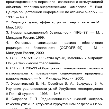
производственного персонала, связанная с эксплуатацией
объектов топливно-энергетического комплекса // Бюл.
Центра общественной информации по атомной энергии. —
1997. — № 9.
2. Радиация, дозы, эффекты, риски : пер. с англ. — М. :
Мир, 1988.
3. Нормы радиационной безопасности (НРБ–99) — М. :
Минздрав России, 1999.
4. Основные санитарные правила обеспечения
радиационной безопасности (ОСПОРБ–99) — М. :
Минздрав России, 2000.
5. ГОСТ Р 51591–2000 «Угли бурые, каменный и антрацит.
Общие технические требования».
6. СП 2.6.1.798–99 «Обращение с минеральным сырьем и
материалами с повышенным содержанием природных
радионуклидов». — М. : Минздрав России, 2000.
7. Хоментовский Б. Н., Овсейчук В. А., Вахрушев В. А.
Изучение ураноносности углей Уртуйского месторождения
// Горный журнал. — 1993. — № 3.
8. Сидорова Г. П. Радиационно-гигиенический контроль
качества углей на Уртуйском буроугольном разрезе // ГИАБ.
— 2006. — № 2.