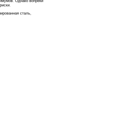
нимумов. Однако вопреки
риски.
нированная сталь,