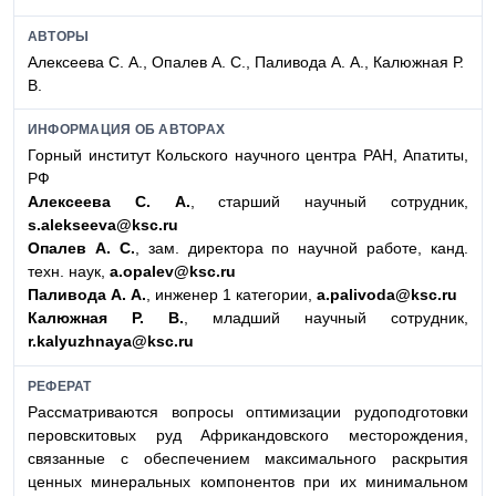
АВТОРЫ
Алексеева С. А., Опалев А. С., Паливода А. А., Калюжная Р.
В.
ИНФОРМАЦИЯ ОБ АВТОРАХ
Горный институт Кольского научного центра РАН, Апатиты,
РФ
Алексеева С. А.
, старший научный сотрудник,
s.alekseeva@ksc.ru
Опалев А. С.
, зам. директора по научной работе, канд.
техн. наук,
a.opalev@ksc.ru
Паливода А. А.
, инженер 1 категории,
a.palivoda@ksc.ru
Калюжная Р. В.
, младший научный сотрудник,
r.kalyuzhnaya@ksc.ru
РЕФЕРАТ
Рассматриваются вопросы оптимизации рудоподготовки
перовскитовых руд Африкандовского месторождения,
связанные с обеспечением максимального раскрытия
ценных минеральных компонентов при их минимальном