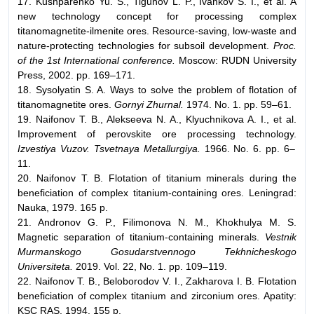
17. Kushparenko Yu. S., Tigunov L. P., Ivankov S. I., et al. A
new technology concept for processing complex
titanomagnetite-ilmenite ores. Resource-saving, low-waste and
nature-protecting technologies for subsoil development.
Proc.
of the 1st International conference.
Moscow: RUDN University
Press, 2002. pp. 169–171.
18. Sysolyatin S. A. Ways to solve the problem of flotation of
titanomagnetite ores.
Gornyi Zhurnal.
1974. No. 1. pp. 59–61.
19. Naifonov T. B., Alekseeva N. A., Klyuchnikova A. I., et al.
Improvement of perovskite ore processing technology.
Izvestiya Vuzov. Tsvetnaya Metallurgiya.
1966. No. 6. pp. 6–
11.
20. Naifonov T. B. Flotation of titanium minerals during the
beneficiation of complex titanium-containing ores. Leningrad:
Nauka, 1979. 165 p.
21. Andronov G. P., Filimonova N. M., Khokhulya M. S.
Magnetic separation of titanium-containing minerals.
Vestnik
Murmanskogo Gosudarstvennogo Tekhnicheskogo
Universiteta.
2019. Vol. 22, No. 1. pp. 109–119.
22. Naifonov T. B., Beloborodov V. I., Zakharova I. B. Flotation
beneficiation of complex titanium and zirconium ores. Apatity:
KSC RAS, 1994. 155 p.