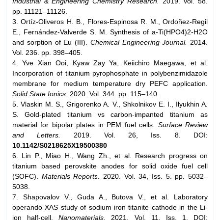
Industrial & Engineering Chemistry Research.
2019. Vol. 58.
pp. 11121–11126.
3. Ortíz-Oliveros H. B., Flores-Espinosa R. M., Ordoñez-Regil
E., Fernández-Valverde S. M. Synthesis of a-Ti(HPO4)2-H2O
and sorption of Eu (III).
Chemical Engineering Journal.
2014.
Vol. 236. pp. 398–405.
4. Yve Xian Ooi, Kyaw Zay Ya, Keiichiro Maegawa, et al.
Incorporation of titanium pyrophosphate in polybenzimidazole
membrane for medium temperature dry PEFC application.
Solid State Ionics.
2020. Vol. 344. pp. 115–140.
5. Vlaskin M. S., Grigorenko A. V., Shkolnikov E. I., Ilyukhin A.
S. Gold-plated titanium vs carbon-impanted titanium as
material for bipolar plates in PEM fuel cells.
Surface Review
and Letters.
2019. Vol. 26, Iss. 8. DOI:
10.1142/S0218625X19500380
6. Lin P., Miao H., Wang Zh., et al. Research progress on
titanium based perovskite anodes for solid oxide fuel cell
(SOFC).
Materials Reports
. 2020. Vol. 34, Iss. 5. pp. 5032–
5038.
7. Shapovalov V., Guda A., Butova V., et al. Laboratory
operando XAS study of sodium iron titanite cathode in the Li-
ion half-cell.
Nanomaterials.
2021. Vol. 11, Iss. 1. DOI: