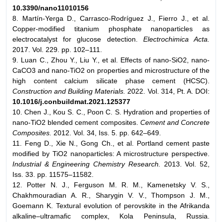
10.3390/nano11010156
8. Martín-Yerga D., Carrasco-Rodríguez J., Fierro J., et al.
Copper-modified titanium phosphate nanoparticles as
electrocatalyst for glucose detection.
Electrochimica Acta.
2017. Vol. 229. pp. 102–111.
9. Luan C., Zhou Y., Liu Y., et al. Effects of nano-SiO2, nano-
CaCO3 and nano-TiO2 on properties and microstructure of the
high content calcium silicate phase cement (HCSC).
Construction and Building Materials.
2022. Vol. 314, Pt. A. DOI:
10.1016/j.conbuildmat.2021.125377
10. Chen J., Kou S. C., Poon C. S. Hydration and properties of
nano-TiO2 blended cement composites.
Cement and Concrete
Composites.
2012. Vol. 34, Iss. 5. pp. 642–649.
11. Feng D., Xie N., Gong Ch., et al. Portland cement paste
modified by TiO2 nanoparticles: A microstructure perspective.
Industrial & Engineering Chemistry Research.
2013. Vol. 52,
Iss. 33. pp. 11575–11582.
12. Potter N. J., Ferguson M. R. M., Kamenetsky V. S.,
Chakhmouradian A. R., Sharygin V. V., Thompson J. M.,
Goemann K. Textural evolution of perovskite in the Afrikanda
alkaline–ultramafic complex, Kola Peninsula, Russia.