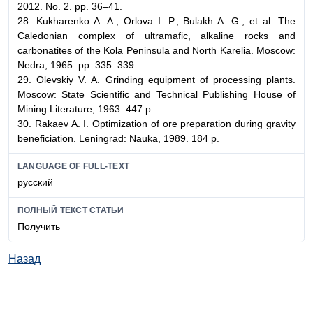
2012. No. 2. pp. 36–41.
28. Kukharenko A. A., Orlova I. P., Bulakh A. G., et al. The
Caledonian complex of ultramafic, alkaline rocks and
carbonatites of the Kola Peninsula and North Karelia. Moscow:
Nedra, 1965. pp. 335–339.
29. Olevskiy V. A. Grinding equipment of processing plants.
Moscow: State Scientific and Technical Publishing House of
Mining Literature, 1963. 447 p.
30. Rakaev A. I. Optimization of ore preparation during gravity
beneficiation. Leningrad: Nauka, 1989. 184 p.
LANGUAGE OF FULL-TEXT
русский
ПОЛНЫЙ ТЕКСТ СТАТЬИ
Получить
Назад