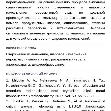
переизмельчении. На основе кинетики процесса выполнен
сравнительный анализ стержневого и шарового
измельчения перовскитовой руды по удельной
производительности мельниц, энергозатратам, скорости
помола продуктивных классов, ошламованию, степени
раскрытия перовскита и титаномагнетита. Выбраны
оптимальные значения крупности получаемого материала
для условий стержневого и шарового измельчений.
КЛЮЧЕВЫЕ СЛОВА
Стержневое измельчение, шаровое измельчение,
перовскит, титаномагнетит, раскрытие минерала,
энергозатраты, шламообразование
БИБЛИОГРАФИЧЕСКИЙ СПИСОК
1. Milyutin V. V., Nekrasova N. A., Yanicheva N. Yu.,
Kalashnikova G. O., Ganicheva Ya. Yu. Sorption of cesium and
strontium radionuclides onto crystalline alkali metal
titanosilicates.
Radiochemistry.
2017. Vol. 59. pp. 65–69.
2. Thakkar J., Wissler B., Dudenas N., et al. Recovery of
critical rare-earth elements using ETS-10 titanosilicate.