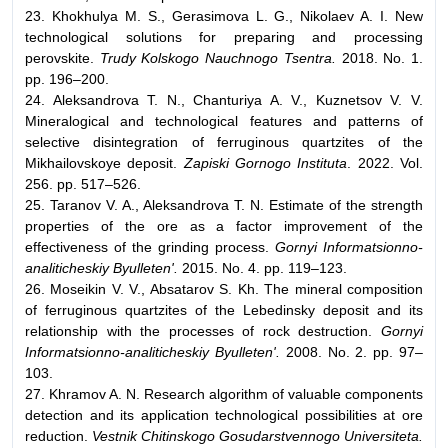
23. Khokhulya M. S., Gerasimova L. G., Nikolaev A. I. New
technological solutions for preparing and processing
perovskite.
Trudy Kolskogo Nauchnogo Tsentra.
2018. No. 1.
pp. 196–200.
24. Aleksandrova T. N., Chanturiya A. V., Kuznetsov V. V.
Mineralogical and technological features and patterns of
selective disintegration of ferruginous quartzites of the
Mikhailovskoye deposit.
Zapiski Gornogo Instituta
. 2022. Vol.
256. pp. 517–526.
25. Taranov V. A., Aleksandrova T. N. Estimate of the strength
properties of the ore as a factor improvement of the
effectiveness of the grinding process.
Gornyi Informatsionno-
analiticheskiy Byulleten'.
2015. No. 4. pp. 119–123.
26. Moseikin V. V., Absatarov S. Kh. The mineral composition
of ferruginous quartzites of the Lebedinsky deposit and its
relationship with the processes of rock destruction.
Gornyi
Informatsionno-analiticheskiy Byulleten'.
2008. No. 2. pp. 97–
103.
27. Khramov A. N. Research algorithm of valuable components
detection and its application technological possibilities at ore
reduction.
Vestnik Chitinskogo Gosudarstvennogo Universiteta.