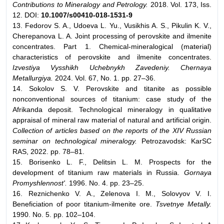
Contributions to Mineralogy and Petrology.
2018. Vol. 173, Iss.
12. DOI:
10.1007/s00410-018-1531-9
13. Fedorov S. A., Udoeva L. Yu., Vusikhis A. S., Pikulin K. V.,
Cherepanova L. A. Joint processing of perovskite and ilmenite
concentrates. Part 1. Chemical-mineralogical (material)
characteristics of perovskite and ilmenite concentrates.
Izvestiya Vysshikh Uchebnykh Zavedeniy. Chernaya
Metallurgiya.
2024. Vol. 67, No. 1. pp. 27–36.
14. Sokolov S. V. Perovskite and titanite as possible
nonconventional sources of titanium: case study of the
Afrikanda deposit. Technological mineralogy in qualitative
appraisal of mineral raw material of natural and artificial origin.
Collection of articles based on the reports of the XIV Russian
seminar on technological mineralogy.
Petrozavodsk: KarSC
RAS, 2022. pp. 78–81.
15. Borisenko L. F., Delitsin L. M. Prospects for the
development of titanium raw materials in Russia.
Gornaya
Promyshlennost'.
1996. No. 4. pp. 23–25.
16. Reznichenko V. A., Zelenova I. M., Solovyov V. I.
Beneficiation of poor titanium-ilmenite ore.
Tsvetnye Metally.
1990. No. 5. pp. 102–104.