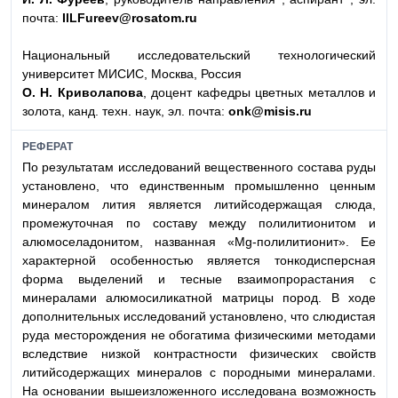
почта:
IlLFureev@rosatom.ru
Национальный исследовательский технологический
университет МИСИС, Москва, Россия
О. Н. Криволапова
, доцент кафедры цветных металлов и
золота, канд. техн. наук, эл. почта:
onk@misis.ru
РЕФЕРАТ
По результатам исследований вещественного состава руды
установлено, что единственным промышленно ценным
минералом лития является литийсодержащая слюда,
промежуточная по составу между полилитионитом и
алюмоселадонитом, названная «Mg-полилитионит». Ее
характерной особенностью является тонкодисперсная
форма выделений и тесные взаимопрорастания с
минералами алюмосиликатной матрицы пород. В ходе
дополнительных исследований установлено, что слюдистая
руда месторождения не обогатима физическими методами
вследствие низкой контрастности физических свойств
литийсодержащих минералов с породными минералами.
На основании вышеизложенного исследована возможность