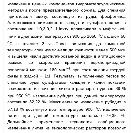
извлечения ценных компонентов гидрометаллургическими
методами после предварительного обжига. Для спекания
приготовили шихту, состоящую из руды, фосфогипса
Алмалыкского химического завода и сульфата калия в
соотношении 1:0,3:0,2. Шихту прокаливали в муфельной
o
печи в диапазоне температур от 900 до 1050
C с шагом 50
o
C в течение 2 ч. После остывания до комнатной
температуры спек измельчали до крупности менее 500 мкм
и выщелачивали дистиллированной водой в агитационном
режиме со скоростью вращения верхнеприводной
–1
лопастной мешалки 180 мин
при соотношении твердой
фазы к жидкой = 1:1. Результаты выполненных тестов по
спеканию руды сульфатами кальция и калия показали
возможность извлечения лития в раствор на уровне 89 %
o
при 950
C, извлечение рубидия при данной температуре
составило 32,22 %. Максимальное извлечение рубидия в
o
57,18 % достигнуто при температуре 900
C, извлечение
лития при данной температуре составило 79,35 %.
Дальнейшее применение технологии сорбционного
извлечения лития из технологических растворов позволит