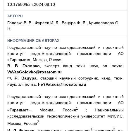
10.17580/tsm.2024.08.10
АВТОРЫ
Головко В. В., Фуреев И. Л., Вацура Ф. Я., Криволапова О.
Н.
ИНФОРМАЦИЯ ОБ АВТОРАХ
Государственный научно-исследовательский и проектный
институт редкометаллической промышленности АО
«Гиредмет», Москва, Россия
В. В. Головко
, эксперт, канд. техн. наук, эл. почта:
VaVasGolovko@rosatom.ru
Ф. Я. Вацура
, старший научный сотрудник, канд. техн.
наук, эл. почта:
FeYVatsura@rosatom.ru
Государственный научно-исследовательский и проектный
институт редкометаллической промышленности АО
1
«Гиредмет», Москва, Россия
; Национальный
исследовательский технологический университет МИСИС,
2
Москва, Россия
1
2
И. Л. Фуреев
, руководитель направления
, аспирант
, эл.