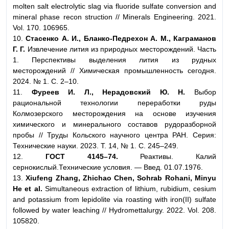
molten salt electrolytic slag via fluoride sulfate conversion and
mineral phase recon struction // Minerals Engineering. 2021.
Vol. 170. 106965.
10.
Стасенко А. И., Бланко-Педрехон А. М., Каграманов
Г. Г.
Извлечение лития из природных месторождений. Часть
1. Перспективы выделения лития из рудных
месторождений // Химическая промышленность сегодня.
2024. № 1. С. 2–10.
11.
Фуреев И. Л., Нерадовский Ю. Н.
Выбор
рациональной технологии переработки руды
Колмозерского месторождения на основе изучения
химического и минерального составов рудоразборной
пробы // Труды Кольского научного центра РАН. Серия:
Технические науки. 2023. Т. 14, № 1. С. 245–249.
12.
ГОСТ 4145–74.
Реактивы. Калий
сернокислый.Технические условия. — Введ. 01.07.1976.
13.
Xiufeng Zhang, Zhichao Chen, Sohrab Rohani, Minyu
He et al.
Simultaneous extraction of lithium, rubidium, cesium
and potassium from lepidolite via roasting with iron(II) sulfate
followed by water leaching // Hydromettalurgy. 2022. Vol. 208.
105820.