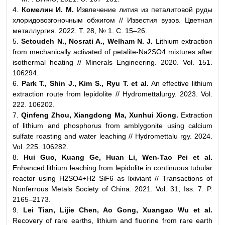
4.
Комелин И. М.
Извлечение лития из петалитовой руды
хлоридовозгоночным обжигом // Известия вузов. Цветная
металлургия. 2022. Т. 28, № 1. С. 15–26.
5.
Setoudeh N., Nosrati A., Welham N. J.
Lithium extraction
from mechanically activated of petalite-Na2SO4 mixtures after
isothermal heating // Minerals Engineering. 2020. Vol. 151.
106294.
6.
Park T., Shin J., Kim S., Ryu T. et al.
An effective lithium
extraction route from lepidolite // Hydromettalurgy. 2023. Vol.
222. 106202.
7.
Qinfeng Zhou, Xiangdong Ma, Xunhui Xiong.
Extraction
of lithium and phosphorus from amblygonite using calcium
sulfate roasting and water leaching // Hydromettalu rgy. 2024.
Vol. 225. 106282.
8.
Hui Guo, Kuang Ge, Huan Li, Wen-Tao Pei et al.
Enhanced lithium leaching from lepidolite in continuous tubular
reactor using H2SO4+H2 SiF6 as lixiviant // Transactions of
Nonferrous Metals Society of China. 2021. Vol. 31, Iss. 7. P.
2165–2173.
9.
Lei Tian, Lijie Chen, Ao Gong, Xuangao Wu et al.
Recovery of rare earths, lithium and fluorine from rare earth