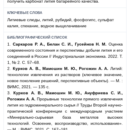
получить карбонат лития батарейного качества.
КЛЮЧЕВЫЕ СЛОВА
Литиевые слюды, литий, рубидий, фосфогипс, сульфат
калия, спекание, водное выщелачивание
БИБЛИОГРАФИЧЕСКИЙ СПИСОК
1.
Саркаров Р. А., Белан С. И., Гусейнов Н. М.
Оценка
современного состояния и перспективы добычи лития и его
соединений в России // Индустриальная экономика. 2022. Т.
1, № 2. С. 57–68.
2.
Курков А. В., Мамошин М. Ю., Рогожин А. А.
Литий:
технологии извлечения из растворов (ключевое значение,
новое поколение решений, перспективные объекты). — М. :
ВИМС, 2021. — 135 с.
3.
Курков А. В., Мамошин М. Ю., Ануфриева С. И.,
Рогожин А. А.
Прорывные технологии прямого извлечения
лития из гидроминерального сырья // Труды Второй научно-
практической конференции с международным участием
«Минерально-сырьевая база металлов высоких
технологий. Освоение, воспроизводство, использование».
— М. : ВИМС, 2021. С. 167–181.