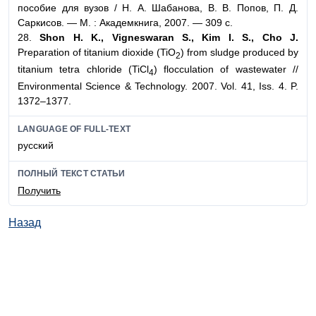
пособие для вузов / Н. А. Шабанова, В. В. Попов, П. Д.
Саркисов. — М. : Академкнига, 2007. — 309 с.
28.
Shon H. K., Vigneswaran S., Kim I. S., Cho J.
Preparation of titanium dioxide (TiO
) from sludge produced by
2
titanium tetra chloride (TiCl
) flocculation of wastewater //
4
Environmental Science & Technology. 2007. Vol. 41, Iss. 4. P.
1372–1377.
LANGUAGE OF FULL-TEXT
русский
ПОЛНЫЙ ТЕКСТ СТАТЬИ
Получить
Назад