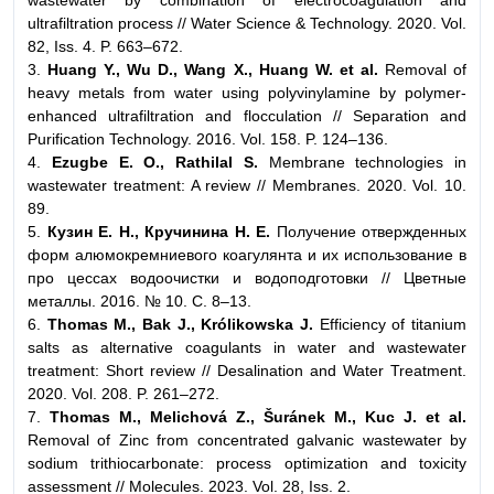
wastewater by combination of electrocoagulation and
ultrafiltration process // Water Science & Technology. 2020. Vol.
82, Iss. 4. P. 663–672.
3.
Huang Y., Wu D., Wang X., Huang W. et al.
Removal of
heavy metals from water using polyvinylamine by polymer-
enhanced ultrafiltration and flocculation // Separation and
Purification Technology. 2016. Vol. 158. P. 124–136.
4.
Ezugbe E. O., Rathilal S.
Membrane technologies in
wastewater treatment: A review // Membranes. 2020. Vol. 10.
89.
5.
Кузин Е. Н., Кручинина Н. Е.
Получение отвержденных
форм алюмокремниевого коагулянта и их использование в
про цессах водоочистки и водоподготовки // Цветные
металлы. 2016. № 10. С. 8–13.
6.
Thomas M., Bak J., Królikowska J.
Efficiency of titanium
salts as alternative coagulants in water and wastewater
treatment: Short review // Desalination and Water Treatment.
2020. Vol. 208. P. 261–272.
7.
Thomas M., Melichová Z., Šuránek M., Kuc J. et al.
Removal of Zinc from concentrated galvanic wastewater by
sodium trithiocarbonate: process optimization and toxicity
assessment // Molecules. 2023. Vol. 28, Iss. 2.