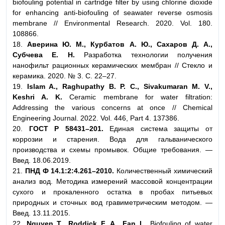
biofouling potential in cartridge filter by using chlorine dioxide
for enhancing anti-biofouling of seawater reverse osmosis
membrane // Environmental Research. 2020. Vol. 180.
108866.
18.
Аверина Ю. М., Курбатов А. Ю., Сахаров Д. А.,
Субчева Е. Н.
Разработка технологии получения
нанофильт рационных керамических мембран // Стекло и
керамика. 2020. № 3. С. 22–27.
19.
Islam A., Raghupathy B. P. C., Sivakumaran M. V.,
Keshri A. K.
Ceramic membrane for water filtration:
Addressing the various concerns at once // Chemical
Engineering Journal. 2022. Vol. 446, Part 4. 137386.
20.
ГОСТ Р 58431–201.
Единая система защиты от
коррозии и старения. Вода для гальванического
производства и схемы промывок. Общие требования. —
Введ. 18.06.2019.
21.
ПНД Ф 14.1:2:4.261–2010.
Количественный химический
анализ вод. Методика измерений массовой концентрации
сухого и прокаленного остатка в пробах питьевых
природных и сточных вод гравиметрическим методом. —
Введ. 13.11.2015.
22.
Nguyen T., Roddick F. A., Fan L.
Biofouling of water