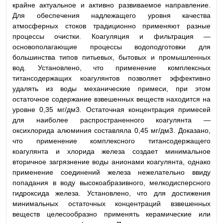
крайне актуальное и активно развиваемое направление.
Для обеспечения надлежащего уровня качества
атмосферных стоков традиционно применяют разные
процессы очистки. Коагуляция и фильтрация —
основополагающие процессы водоподготовки для
большинства типов питьевых, бытовых и промышленных
вод. Установлено, что применение комплексных
титансодержащих коагулянтов позволяет эффективно
удалять из воды механические примеси, при этом
остаточное содержание взвешенных веществ находится на
уровне 0,35 мг/дм3. Остаточная концентрация примесей
для наиболее распространенного коагулянта —
оксихлорида алюминия составляла 0,45 мг/дм3. Доказано,
что применение комплексного титансодержащего
коагулянта и хлорида железа создает минимальное
вторичное загрязнение воды анионами коагулянта, однако
применение соединений железа нежелательно ввиду
попадания в воду высокоабразивного, мелкодисперсного
гидроксида железа. Установлено, что для достижения
минимальных остаточных концентраций взвешенных
веществ целесообразно применять керамические или