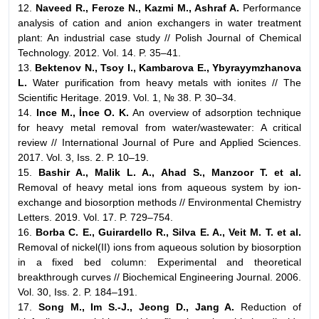
12.
Naveed R., Feroze N., Kazmi M., Ashraf A.
Performance
analysis of cation and anion exchangers in water treatment
plant: An industrial case study // Polish Journal of Chemical
Technology. 2012. Vol. 14. P. 35–41.
13.
Bektenov N., Tsoy I., Kambarova E., Ybyrayymzhanova
L.
Water purification from heavy metals with ionites // The
Scientific Heritage. 2019. Vol. 1, № 38. P. 30–34.
14.
Ince M., İnce O. K.
An overview of adsorption technique
for heavy metal removal from water/wastewater: A critical
review // International Journal of Pure and Applied Sciences.
2017. Vol. 3, Iss. 2. P. 10–19.
15.
Bashir A., Malik L. A., Ahad S., Manzoor T. et al.
Removal of heavy metal ions from aqueous system by ion-
exchange and biosorption methods // Environmental Chemistry
Letters. 2019. Vol. 17. P. 729–754.
16.
Borba C. E., Guirardello R., Silva E. A., Veit M. T. et al.
Removal of nickel(II) ions from aqueous solution by biosorption
in a fixed bed column: Experimental and theoretical
breakthrough curves // Biochemical Engineering Journal. 2006.
Vol. 30, Iss. 2. P. 184–191.
17.
Song M., Im S.-J., Jeong D., Jang A.
Reduction of