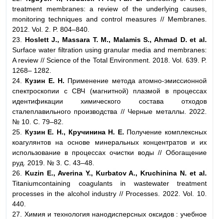
treatment membranes: a review of the underlying causes,
monitoring techniques and control measures // Membranes.
2012. Vol. 2. P. 804–840.
23.
Hoslett J., Massara T. M., Malamis S., Ahmad D. et al.
Surface water filtration using granular media and membranes:
A review // Science of the Total Environment. 2018. Vol. 639. P.
1268– 1282.
24.
Кузин Е. Н.
Применение метода атомно-эмиссионной
спектроскопии с СВЧ (магнитной) плазмой в процессах
идентификации химического состава отходов
сталеплавильного производства // Черные металлы. 2022.
№ 10. С. 79–82.
25.
Кузин Е. Н., Кручинина Н. Е.
Получение комплексных
коагулянтов на основе минеральных концентратов и их
использование в процессах очистки воды // Обогащение
руд. 2019. № 3. С. 43–48.
26.
Kuzin E., Averina Y., Kurbatov A., Kruchinina N. et al.
Titaniumcontaining coagulants in wastewater treatment
processes in the alcohol industry // Processes. 2022. Vol. 10.
440.
27. Химия и технология нанодисперсных оксидов : учебное