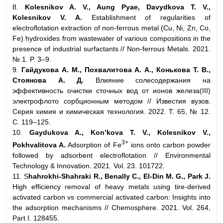
8.
Kolesnikov A. V., Aung Pyae, Davydkova T. V.,
Kolesnikov V. A.
Establishment of regularities of
electroflotation extraction of non-ferrous metal (Cu, Ni, Zn, Co,
Fe) hydroxides from wastewater of various compositions in the
presence of industrial surfactants // Non-ferrous Metals. 2021.
№ 1. P. 3–9.
9.
Гайдукова А. М., Похвалитова А. А., Конькова Т. В.,
Стоянова А. Д.
Влияние солесодержания на
эффективность очистки сточных вод от ионов железа(III)
электрофлото сорбционным методом // Известия вузов.
Серия химия и химическая технология. 2022. Т. 65, № 12.
С. 119–125.
10.
Gaydukova A., Kon’kova T. V., Kolesnikov V.,
3+
Pokhvalitova A.
Adsorption of Fe
ions onto carbon powder
followed by adsorbent electroflotation // Environmental
Technology & Innovation. 2021. Vol. 23. 101722.
11. S
hahrokhi-Shahraki R., Benally C., El-Din M. G., Park J.
High efficiency removal of heavy metals using tire-derived
activated carbon vs commercial activated carbon: Insights into
the adsorption mechanisms // Chemosphere. 2021. Vol. 264,
Part I. 128455.