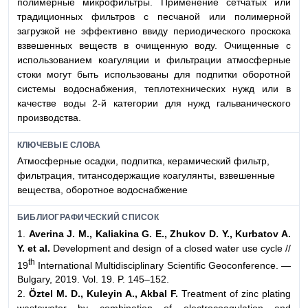
полимерные микрофильтры. Применение сетчатых или
традиционных фильтров с песчаной или полимерной
загрузкой не эффективно ввиду периодического проскока
взвешенных веществ в очищенную воду. Очищенные с
использованием коагуляции и фильтрации атмосферные
стоки могут быть использованы для подпитки оборотной
системы водоснабжения, теплотехнических нужд или в
качестве воды 2-й категории для нужд гальванического
производства.
КЛЮЧЕВЫЕ СЛОВА
Атмосферные осадки, подпитка, керамический фильтр,
фильтрация, титансодержащие коагулянты, взвешенные
вещества, оборотное водоснабжение
БИБЛИОГРАФИЧЕСКИЙ СПИСОК
1.
Averina J. M., Kaliakina G. E., Zhukov D. Y., Kurbatov A.
Y. et al.
Development and design of a closed water use cycle //
th
19
International Multidisciplinary Scientific Geoconference. —
Bulgary, 2019. Vol. 19. P. 145–152.
2.
Öztel M. D., Kuleyin A., Akbal F.
Treatment of zinc plating