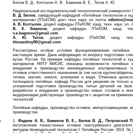
Белов В. Д., Колтыгин А. В., Баженов В. Е., Титов А. Ю.
Национальный исследовательский технологический университет
В. Д. Белов
, заведующий кафедрой «Литейные технологии и ху
материалов» (ЛТиХОМ), докт. техн. наук, эл. почта:
vdbelov@mai
А. В. Колтыгин
, доцент кафедры ЛТиХОМ, канд. техн. наук, эл. 
В. Е. Баженов
, доцент кафедры ЛТиХОМ, канд. техн
v.e.bagenov@gmail.com
А. Ю. Титов
, доцент кафедры ЛТиХОМ, канд. техн
titovandrey90@gmail.com
Рассмотрены особые условия функционирования литейных 
настоящее время. Дана информация по вопросу подготовки спе
вузах России. На примере кафедры литейных технологий и ху
материалов НИТУ МИСИС показаны возможности литейных к
внедрении в производство инновационных альтернативных те
отливок ответственного назначения (в том числе крупногабаритны
титана, магния, никеля, алюминия и меди. Отмечена целесоо
потенциала литейных кафедр России для решения не только к
ускоренной подготовки производства литых деталей на базе
разработки и внедрения в производство новых сплавов и инн
модернизации действующих производств с акцентом на примене
технологий.
Литейные кафедры, производство отливок, импортозамещение, 
производства
к
1.
Фадеев А. В., Баженов В. Е., Белов В. Д., Петровский П
изготовления тонкостенных отливок газотурбинного двигател
методом безмодельной технологии // Литейщик России. 2014. № 2