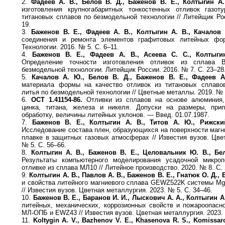
2.
Фадеев А. В., Белов В. Д., Баженов В. Е., Колтыгин А.
изготовления крупногабаритных тонкостенных отливок газоту
титановых сплавов по безмодельной технологии // Литейщик Ро
19.
3.
Баженов В. Е., Фадеев А. В., Колтыгин А. В., Качалов
соединения и ремонта элементов графитовых литейных фор
Технологии. 2016. № 5. С. 6–11.
4.
Баженов В. Е., Фадеев А. В., Асеева С. С., Колтыги
Определение точности изготовления отливок из сплава 
безмодельной технологии. Литейщик России. 2016. № 7. С. 23–28
5.
Качалов А. Ю., Белов В. Д., Баженов В. Е., Фадеев А
материала формы на качество отливок из титановых сплаво
литья по безмодельной технологии // Цветные металлы. 2019. № 6
6.
ОСТ 1.41154-86.
Отливки из сплавов на основе алюминия, 
цинка, титана, железа и никеля. Допуски на размеры, при
обработку, величины литейных уклонов. — Введ. 01.07.1987.
7.
Баженов В. Е., Колтыгин А. В., Титов А. Ю., Рижски
Исследование состава плен, образующихся на поверхности магн
плавке в защитных газовых атмосферах // Известия вузов. Цве
№ 5. С. 56–66.
8.
Колтыгин А. В., Баженов В. Е., Целовальник Ю. В., Бе
Результаты компьютерного моделирования усадочной микроп
отливке из сплава МЛ10 // Литейное производство. 2020. № 8. С. 
9.
Колтыгин А. В., Павлов А. В., Баженов В. Е., Гнатюк О. Д., 
и свойства литейного магниевого сплава GEWZ522K сиcтемы Mg 
// Известия вузов. Цветная металлургия. 2023. № 5. С. 34–46.
10.
Баженов В. Е., Баранов И. И., Лыскович А. А., Колтыгин А.
литейных, механических, коррозионных свойств и пожароопасн
МЛ-ОПБ и EWZ43 // Известия вузов. Цветная металлургия. 2023. 
11.
Koltygin A. V., Bazhenov V. E., Khasenova R. S., Komissaro