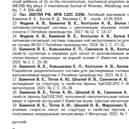
small additions of Zn on the microstructure, mechanical properties a
WE43B Mg alloys // International Journal of Minerals, Metallurgy and
No. 7. P. 858–868.
12.
Пат. 2687359 РФ, МПК C22C 23/06.
Литейный магниевый сп
Баженов В. Е., Белов В. Д., Матвеев С. В. ; опубл. 13.05.2019.
13.
Фадеев А. В., Баженов В. Е., Колтыгин А. В., Белов 
литниково-питающей системы с увеличенным объемом лите
лопаток // Литейное производство. 2017. № 12. С. 13–17.
14.
Фадеев А. В., Баженов В. Е., Колтыгин А. В., Белов В
литниково-питающей системы повышен ной металлоемкости для
из сплава ЖС6У // Литейное производство. 2019. № 1. С. 27–31.
15.
Баженов В. Е., Ковышкина Е. П., Санников А. В., Колты
свойств суспензии и керамики для литья по выплавляемым м
отечественных связующих на водной основе // Известия вузов
2023. № 2. С. 15–28.
16.
Баженов В. Е., Ковышкина Е. П., Колтыгин А. В., Белов
Разработка разделительного состава для растворяемых солевы
выплавляемым моделям // Литейное производство. 2023. № 6. С.
17.
Баженов В. Е., Титов А. Ю., Шкалей И. В., Санников А. В.
охлаждения на структуру и свойства бронзы БрО10С2Н3 // Из
металлургия. 2021. № 2. С. 25–39.
18.
Баженов В. Е., Титов А. Ю., Шкалей И. В., Санников А. 
свойств бронзы БрО10С2Н3, полученной наполнительным литье
вверх и горячей экструзией // Известия вузов. Цветная металлург
19.
Баженов В. Е., Титов А. Ю., Шкалей И. В., Марукович Е. 
влияния скорости литья на структуру и свойства прутков
получаемых непрерывным литьем вверх // Металлург. 2021. № 7. 
русский