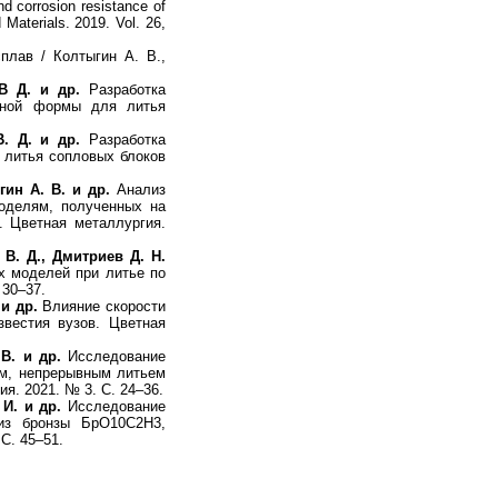
nd corrosion resistance of
 Materials. 2019. Vol. 26,
лав / Колтыгин А. В.,
В Д. и др.
Разработка
йной формы для литья
. Д. и др.
Разработка
 литья сопловых блоков
гин А. В. и др.
Анализ
оделям, полученных на
. Цветная металлургия.
 В. Д., Дмитриев Д. Н.
х моделей при литье по
 30–37.
 и др.
Влияние скорости
вестия вузов. Цветная
В. и др.
Исследование
м, непрерывным литьем
ия. 2021. № 3. С. 24–36.
И. и др.
Исследование
 из бронзы БрО10С2Н3,
С. 45–51.