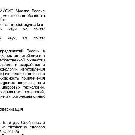
 МИСИС, Москва, Россия
дожественная обработка
l.ru
почта:
misistlp@mail.ru
. наук, эл. почта:
. наук, эл. почта:
предприятий России в
циалистов-литейщиков в
дожественной обработки
афедр в разработке и
хнологий изготовления
х) из сплавов на основе
бразность привлечения
адровых вопросов, но и
 цифровых технологий,
овационных технологий,
ние импортонезависимых
модернизация
. В. и др.
Особенности
я из титановых сплавов
. С. 23–26.