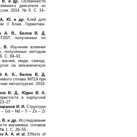
 В. и др.
Особенности
рбинного двигателя из
ссии. 2014. № 9. С. 14–
 А. Ю. и др.
Клей для
м // Клеи. Герметики.
н А. В., Белов В. Д.
ВТ20Л, полученных по
.
. В.
Изучение влияния
в, полученных методом
. С. 84–91.
магния, меди, свинца,
пуски на механическую
й А. А., Белов В. Д.
иевого сплава МЛ19 при
тная металлургия. 2019.
лов В. Д., Юдин В. А.
ористости в корпусной
23–27.
Баранов И. И.
Структура
– Gd – Nd – Y – Zn – Zr
 В. и др.
Исследование
ости магниевых сплавов
№ 1. С. 39–55.
v A. A. et al.
Effects of