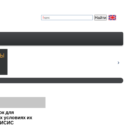
ок для
х условиях их
 МИСИС