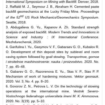
International Symposium on Mining with Backfill
. Denver, 2018.
2. Raffaldi M. J., Seymour J. B., Abraham H. Cemented paste
backfill geomechanics at the Lucky Friday Mine.
Proceedings
nd
of the 52
US Rock Mechanics/Geomechanics Symposium
.
Seattle, 2018.
3. Abdugalieva G. Yu., Kapanov A. Zh. Standard strength
analysis of exposed backfill.
Modern Trends and Innovations in
Science and Industry : IX International Conference
.
Mezhdurechensk, 2020.
4. Garifulina I. Yu., Gasymov V. F., Gabaraev G. O., Kubalov R.
O. Development of thin deposit sites by sublevel and room
caving system followed by goaf stowing.
Transportnoe, gornoe
i stroitelnoe mashinostroenie: nauka i proizvodstvo
. 2020. No.
7. pp. 45–48.
5. Gabarev G. O., Razorenova E. Yu., Stas V. P., Stas P. P.
Mechanism of work of hardening mixtures.
Vektor geonauk
.
2020. Vol. 3, No. 4. pp. 8–20.
6. Govorov Z. N., Petrova L. V. On the technology of stowing
operations at the international mine.
Vestnik Severo-
Vostochnogo federalnogo universiteta imeni M. K. Ammosova
.
2020. No. 3(19). pp. 5–10.