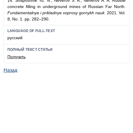
14. Shaposhnik Yu. N., Neverov S. A., Neverov A. A. Rubble
concrete filling in underground mines of Russian Far North.
Fundamentalnye i prikladnye voprosy gornykh nauk
. 2021. Vol.
8, No. 1. pp. 282–290.
LANGUAGE OF FULL-TEXT
русский
ПОЛНЫЙ ТЕКСТ СТАТЬИ
Получить
Назад