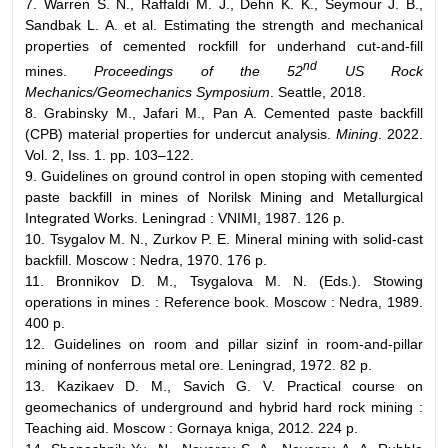
7. Warren S. N., Raffaldi M. J., Dehn K. K., Seymour J. B.,
Sandbak L. A. et al. Estimating the strength and mechanical
properties of cemented rockfill for underhand cut-and-fill
nd
mines.
Proceedings of the 52
US Rock
Mechanics/Geomechanics Symposium
. Seattle, 2018.
8. Grabinsky M., Jafari M., Pan A. Cemented paste backfill
(CPB) material properties for undercut analysis.
Mining
. 2022.
Vol. 2, Iss. 1. pp. 103–122.
9. Guidelines on ground control in open stoping with cemented
paste backfill in mines of Norilsk Mining and Metallurgical
Integrated Works. Leningrad : VNIMI, 1987. 126 p.
10. Tsygalov M. N., Zurkov P. E. Mineral mining with solid-cast
backfill. Moscow : Nedra, 1970. 176 p.
11. Bronnikov D. M., Tsygalova M. N. (Eds.). Stowing
operations in mines : Reference book. Moscow : Nedra, 1989.
400 p.
12. Guidelines on room and pillar sizinf in room-and-pillar
mining of nonferrous metal ore. Leningrad, 1972. 82 p.
13. Kazikaev D. M., Savich G. V. Practical course on
geomechanics of underground and hybrid hard rock mining :
Teaching aid. Moscow : Gornaya kniga, 2012. 224 p.