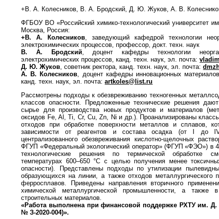
+В. А. Колесников, В. А. Бродский, Д. Ю. Жуков, А. В. Колеснико
ФГБОУ ВО «Российский химико-технологический университет им
Москва, Россия:
+В. А. Колесников
, заведующий кафедрой технологии нео
электрохимических процессов, профессор, докт. техн. наук
В. А. Бродский
, доцент кафедры технологии неорг
электрохимических процессов, канд. техн. наук, эл. почта:
vladi
Д. Ю. Жуков
, советник ректора, канд. техн. наук, эл. почта:
dmzh
А. В. Колесников
, доцент кафедры инновационных материалов
канд. техн. наук, эл. почта:
artkoles@list.ru
Рассмотрены подходы к обезвреживанию техногенных металлсод
классов опасности. Предложенные технические решения дают
сырье для производства новых продуктов и материалов (мет
оксидов Fe, Al, Ti, Cr, Cu, Zn, Ni и др.). Проанализированы клас
отходов при обработке поверхности металлов и сплавов, к
зависимости от реагентов и состава осадка (от I до I
централизованного обезвреживания кислотно-щелочных раство
ФГУП «Федеральный экологический оператор» (ФГУП «ФЭО») в 4
технологические решения по термической обработке см
температурах 600–650 °C с целью получения менее токсичных
опасности). Представлены подходы по утилизации пылевидных
образующихся на линии, а также отходов металлургического п
ферросплавов. Приведены направления вторичного применен
химической металлургической промышленности, а также 
строительных материалов.
«Работа выполнена при финансовой поддержке РХТУ
им. Д.
№ З-2020-004)».