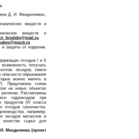
в.
ени Д. И. Менделеева»,
рганических веществ и
анических веществ и
mir_brodsky@mail.ru
ukov@muctr.ru
 и защиты от коррозии,
ержащих отходов I и II
 возможность получать
аллов, оксидов, смеси
сы опасности образования
оторые можно менять в
V). Предложена схема
ров на новых объектах
 регионах. Рассмотрены
еси гидроксидов при
 продуктов (IV класса
 отходов газоочистки,
роизводства, например,
ия оксидов металлов в
в качестве сырья для
 И. Менделеева (проект