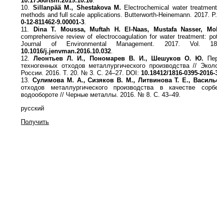
10.17580/tsm.2019.10.16
.
10.
Sillanpää M., Shestakova M.
Electrochemical water treatmen
methods and full scale applications. Butterworth-Heinemann. 2017. P
0-12-811462-9.00001-3
.
11.
Dina T. Moussa, Muftah H. El-Naas, Mustafa Nasser, Mo
comprehensive review of electrocoagulation for water treatment: pot
Journal of Environmental Management. 2017. Vol. 
10.1016/j.jenvman.2016.10.032
.
12.
Леонтьев Л. И., Пономарев В. И., Шешуков О. Ю.
Пер
техногенных отходов металлургического производства // Эко
России. 2016. Т. 20. № 3. С. 24–27. DOI:
10.18412/1816-0395-2016-
13.
Сулимова М. А., Сизяков В. М., Литвинова Т. Е., Василь
отходов металлургического производства в качестве сор
водообороте // Черные металлы. 2016. № 8. С. 43–49.
русский
Получить