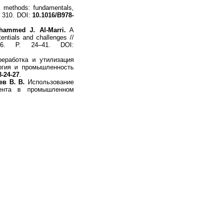
t methods: fundamentals,
. 310. DOI:
10.1016/B978-
hammed J. Al-Marri.
A
entials and challenges //
186. P. 24–41. DOI:
еработка и утилизация
логия и промышленность
3-24-27
.
ев В. В.
Использование
бента в промышленном