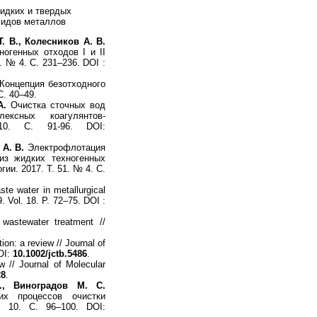
жидких и твердых
ксидов металлов
. В., Колесников А. В.
огенных отходов I и II
. № 4. С. 231–236. DOI :
Концепция безотходного
С. 40–49.
А.
Очистка сточных вод
ексных коагулянтов-
0. С. 91-96. DOI:
 А. В.
Электрофлотация
из жидких техногенных
ии. 2017. Т. 51. № 4. С.
ste water in metallurgical
. Vol. 18. P. 72–75. DOI :
wastewater treatment //
ion: a review // Journal of
OI:
10.1002/jctb.5486
.
w // Journal of Molecular
28
.
., Виноградов М. С.
их процессов очистки
 10. С. 96–100. DOI: