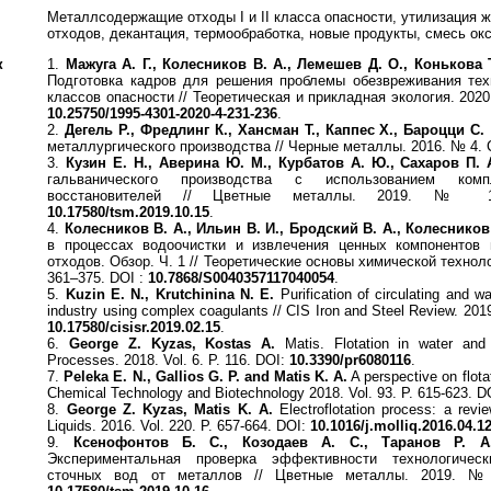
Металлсодержащие отходы I и II класса опасности, утилизация 
отходов, декантация, термообработка, новые продукты, смесь о
к
1.
Мажуга А. Г., Колесников В. А., Лемешев Д. О., Конькова Т
Подготовка кадров для решения проблемы обезвреживания техн
классов опасности // Теоретическая и прикладная экология. 2020
10.25750/1995-4301-2020-4-231-236
.
2.
Дегель Р., Фредлинг К., Хансман Т., Каппес Х., Бароцци С.
металлургического производства // Черные металлы. 2016. № 4. 
3.
Кузин Е. Н., Аверина Ю. М., Курбатов А. Ю., Сахаров П. 
гальванического производства с использованием компл
восстановителей // Цветные металлы. 2019. № 1
10.17580/tsm.2019.10.15
.
4.
Колесников В. А., Ильин В. И., Бродский В. А., Колесников
в процессах водоочистки и извлечения ценных компонентов 
отходов. Обзор. Ч. 1 // Теоретические основы химической технолог
361–375. DOI :
10.7868/S0040357117040054
.
5.
Kuzin E. N., Krutchinina N. E.
Purification of circulating and wa
industry using complex coagulants // CIS Iron and Steel Review. 2019
10.17580/cisisr.2019.02.15
.
6.
George Z. Kyzas, Kostas A.
Matis. Flotation in water and 
Processes. 2018. Vol. 6. P. 116. DOI:
10.3390/pr6080116
.
7.
Peleka E. N., Gallios G. P. and Matis K. A.
A perspective on flotat
Chemical Technology and Biotechnology 2018. Vol. 93. P. 615-623. D
8.
George Z. Kyzas, Matis K. A.
Electroflotation process: a revie
Liquids. 2016. Vol. 220. P. 657-664. DOI:
10.1016/j.molliq.2016.04.1
9.
Ксенофонтов Б. С., Козодаев А. С., Таранов Р. А
Экспериментальная проверка эффективности технологическ
сточных вод от металлов // Цветные металлы. 2019. №