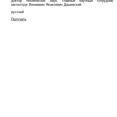
доктор технических наук, главный научный сотрудни
металлург
Вениамин Яковлевич Дашевский.
русский
Получить