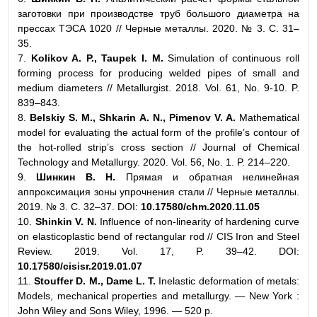
заготовки при производстве труб большого диаметра на
прессах ТЭСА 1020 // Черные металлы. 2020. № 3. С. 31–
35.
7.
Kolikov A. P., Taupek I. M.
Simulation of continuous roll
forming process for producing welded pipes of small and
medium diameters // Metallurgist. 2018. Vol. 61, No. 9-10. P.
839–843.
8.
Belskiy S. M., Shkarin A. N., Pimenov V. A.
Mathematical
model for evaluating the actual form of the profile’s contour of
the hot-rolled strip’s cross section // Journal of Chemical
Technology and Metallurgy. 2020. Vol. 56, No. 1. P. 214–220.
9.
Шинкин В. Н.
Прямая и обратная нелинейная
аппроксимация зоны упрочнения стали // Черные металлы.
2019. № 3. С. 32–37. DOI:
10.17580/chm.2020.11.05
10.
Shinkin V. N.
Influence of non-linearity of hardening curve
on elasticoplastic bend of rectangular rod // CIS Iron and Steel
Review. 2019. Vol. 17, P. 39–42. DOI:
10.17580/cisisr.2019.01.07
11.
Stouffer D. M., Dame L. T.
Inelastic deformation of metals:
Models, mechanical properties and metallurgy. — New York :
John Wiley and Sons Wiley, 1996. — 520 p.