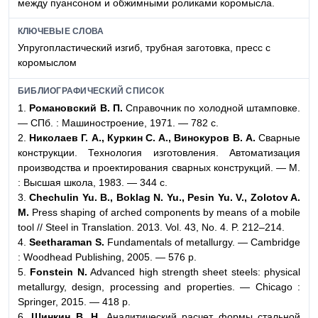
между пуансоном и обжимными роликами коромысла.
КЛЮЧЕВЫЕ СЛОВА
Упругопластический изгиб, трубная заготовка, пресс с
коромыслом
БИБЛИОГРАФИЧЕСКИЙ СПИСОК
1.
Романовский В. П.
Справочник по холодной штамповке.
— CПб. : Машиностроение, 1971. — 782 с.
2.
Николаев Г. А., Куркин С. А., Винокуров В. А.
Сварные
конструкции. Технология изготовления. Автоматизация
производства и проектирования сварных конструкций. — М.
: Высшая школа, 1983. — 344 с.
3.
Chechulin Yu. B., Boklag N. Yu., Pesin Yu. V., Zolotov A.
M.
Press shaping of arched components by means of a mobile
tool // Steel in Translation. 2013. Vol. 43, No. 4. P. 212–214.
4.
Seetharaman S.
Fundamentals of metallurgy. — Cambridge
: Woodhead Publishing, 2005. — 576 p.
5.
Fonstein N.
Advanced high strength sheet steels: physical
metallurgy, design, processing and properties. — Chicago :
Springer, 2015. — 418 p.
6.
Шинкин В. Н.
Аналитический расчет формы стальной