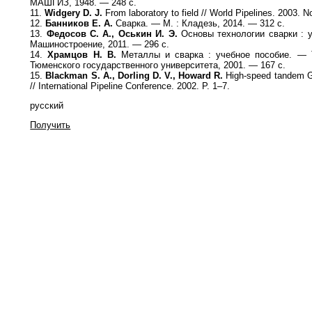
МАШГИЗ, 1948. — 248 с.
11.
Widgery D. J.
From laboratory to field // World Pipelines. 2003. N
12.
Банников Е. А.
Сварка. — М. : Кладезь, 2014. — 312 с.
13.
Федосов С. А., Оськин И. Э.
Основы технологии сварки : у
Машиностроение, 2011. — 296 с.
14.
Храмцов Н. В.
Металлы и сварка : учебное пособие. — 
Тюменского государственного университета, 2001. — 167 с.
15.
Blackman S. A., Dorling D. V., Howard R.
High-speed tandem G
// International Pipeline Conference. 2002. P. 1–7.
русский
Получить