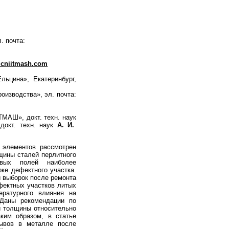
л. почта:
cniitmash.com
ьцина», Екатеринбург,
оизводства», эл. почта:
МАШ», докт. техн. наук
окт. техн. наук
А. И.
 элементов рассмотрен
щины сталей перлитного
вых полей наиболее
ке дефектного участка.
й выборок после ремонта
фектных участков литых
ратурного влияния на
 Даны рекомендации по
й толщины относительно
ким образом, в статье
рывов в металле после