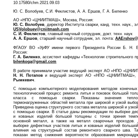
10.17580/chm.2021.09.03
Ю. С. Волобуев, С.И. Феклистов, А. А. Ершов, Г. А. Биленко
АО «НПО «ЦНИИТМАШ», Москва, Россия:
Ю. С. Волобуев
, директор Института сварки, канд. техн. наук., э
USVolobuev@cniitmash.com
С. И. Феклистов
, главный научный сотрудник, докт. техн. наук
А. А. Ершов
, старший научный сотрудник, эл. почта:
AAErshov@
ФГАОУ ВО «УрФУ имени первого Президента России Б. Н. Ел
Россия:
Г. А. Биленко
, ассистент кафедры «Технологии строительного пр
bilenkoga@gmail.com
В работе принимали участие ведущий эксперт АО «НПО «ЦНИИТ
Н. Н. Потапов
и ведущий эксперт АО «НПО «ЦНИИТМАШ», д
Рымкевич
.
С помощью компьютерного моделирования методом конечных
технологический процесс ремонта литья и поковок большой тол
класса с помощью сварки. Показаны значения тепло
термонагруженных областей металла при широкой и узкой выбор
Приведена оценка структурного состава металла широкой и узко
с помощью сварки. В статье даны рекомендации по выборке де
и кованых изделий большой толщины с точки зрения темпе
основной металл, а также на металл сварочных проходов.
выборке дефектных участков литых и кованых изделий большо
влияния на структурный состав ремонтного сварного шва. Та
показан метод снижения вероятности образования микронад