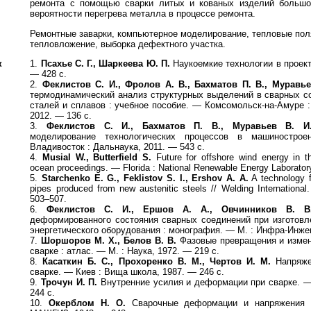
ремонта с помощью сварки литых и кованых изделий больш
вероятности перегрева металла в процессе ремонта.
Ремонтные заварки, компьютерное моделирование, тепловые поля
тепловложение, выборка дефектного участка.
к
1.
Псахье С. Г., Шаркеева Ю. П.
Наукоемкие технологии в проек
— 428 с.
2.
Феклистов С. И., Фролов А. В., Бахматов П. В., Муравье
термодинамический анализ структурных выделений в сварных с
сталей и сплавов : учебное пособие. — Комсомольск-на-Амуре
2012. — 136 с.
3.
Феклистов С. И., Бахматов П. В., Муравьев В. И
моделирование технологических процессов в машиностро
Владивосток : Дальнаука, 2011. — 543 с.
4.
Musial W., Butterfield S.
Future for offshore wind energy in t
ocean proceedings. — Florida : National Renewable Energy Laborator
5.
Starchenko E. G., Feklistov S. I., Ershov A. A.
A technology fo
pipes produced from new austenitic steels // Welding International.
503–507.
6.
Феклистов С. И., Ершов А. А., Овчинников В. В
деформированного состояния сварных соединений при изготовл
энергетического оборудования : монография. — М. : Инфра-Инжен
7.
Шоршоров М. Х., Белов В. В.
Фазовые превращения и измен
сварке : атлас. — М. : Наука, 1972. — 219 с.
8.
Касаткин Б. С., Прохоренко В. М., Чертов И. М.
Напряже
сварке. — Киев : Вища школа, 1987. — 246 с.
9.
Трочун И. П.
Внутренние усилия и деформации при сварке. 
244 с.
10.
Окерблом Н. О.
Сварочные деформации и напряжения 