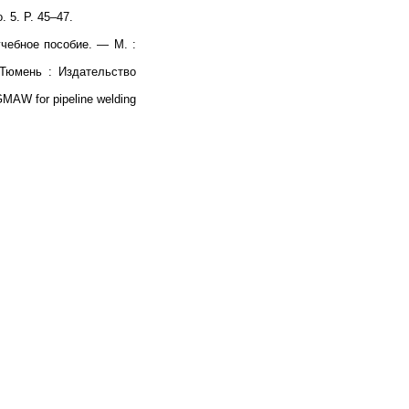
o. 5. P. 45–47.
чебное пособие. — М. :
Тюмень : Издательство
MAW for pipeline welding
Наверх
На главную
Каталог
Подписки