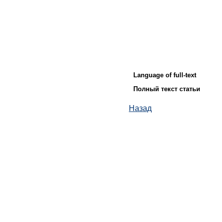
Language of full-text
Полный текст статьи
Назад
© ИД "Руда и Металлы" 2011-2026