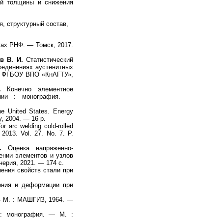
ой толщины и снижения
, структурный состав,
тах РНФ. — Томск, 2017.
в В. И.
Статистический
оединениях аустенитных
 : ФГБОУ ВПО «КнАГТУ»,
.
Конечно элементное
ении : монография. —
he United States. Energy
y, 2004. — 16 p.
r arc welding cold-rolled
 2013. Vol. 27. No. 7. P.
.
Оценка напряженно-
ении элементов и узлов
ерия, 2021. — 174 с.
ения свойств стали при
ния и деформации при
— М. : МАШГИЗ, 1964. —
: монография. — М. :