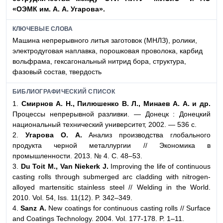
«ОЭМК им. А. А. Угарова».
КЛЮЧЕВЫЕ СЛОВА
Машина непрерывного литья заготовок (МНЛЗ), ролики,
электродуговая наплавка, порошковая проволока, карбид
вольфрама, гексагональный нитрид бора, структура,
фазовый состав, твердость
БИБЛИОГРАФИЧЕСКИЙ СПИСОК
1.
Смирнов А. Н., Пилюшенко В. Л., Минаев А. А. и др.
Процессы непрерывной разливки. — Донецк : Донецкий
национальный технический университет, 2002. — 536 с.
2.
Угарова О. А.
Анализ производства глобального
продукта черной металлургии // Экономика в
промышленности. 2013. № 4. С. 48–53.
3.
Du Toit M., Van Niekerk J.
Improving the life of continuous
casting rolls through submerged arc cladding with nitrogen-
alloyed martensitic stainless steel // Welding in the World.
2010. Vol. 54, Iss. 11(12). P. 342–349.
4.
Sanz А.
New coatings for continuous casting rolls // Surface
and Coatings Technology. 2004. Vol. 177-178. P. 1–11.