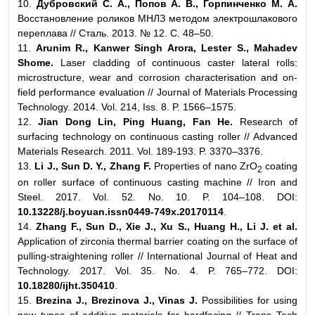
10.
Дубровский С. А., Попов А. В., Горпинченко М. А.
Восстановление роликов МНЛЗ методом электрошлакового
переплава // Сталь. 2013. № 12. C. 48–50.
11.
Arunim R., Kanwer Singh Arora, Lester S., Mahadev
Shome.
Laser cladding of continuous caster lateral rolls:
microstructure, wear and corrosion characterisation and on-
field performance evaluation // Journal of Materials Processing
Technology. 2014. Vol. 214, Iss. 8. P. 1566–1575.
12.
Jian Dong Lin, Ping Huang, Fan He.
Research of
surfacing technology on continuous casting roller // Advanced
Materials Research. 2011. Vol. 189-193. P. 3370–3376.
13.
Li J., Sun D. Y., Zhang F.
Properties of nano ZrO
coating
2
on roller surface of continuous casting machine // Iron and
Steel. 2017. Vol. 52. No. 10. P. 104–108. DOI:
10.13228/j.boyuan.issn0449-749x.20170114
.
14.
Zhang F., Sun D., Xie J., Xu S., Huang H., Li J. et al.
Application of zirconia thermal barrier coating on the surface of
pulling-straightening roller // International Journal of Heat and
Technology. 2017. Vol. 35. No. 4. P. 765–772. DOI:
10.18280/ijht.350410
.
15.
Brezina J., Brezinova J., Vinas J.
Possibilities for using