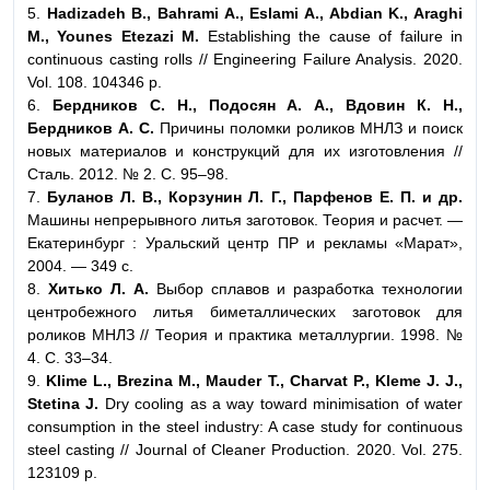
5.
Hadizadeh B., Bahrami A., Eslami A., Abdian K., Araghi
M., Younes Etezazi M.
Establishing the cause of failure in
continuous casting rolls // Engineering Failure Analysis. 2020.
Vol. 108. 104346 p.
6.
Бердников С. Н., Подосян А. А., Вдовин К. Н.,
Бердников А. С.
Причины поломки роликов МНЛЗ и поиск
новых материалов и конструкций для их изготовления //
Сталь. 2012. № 2. С. 95–98.
7.
Буланов Л. В., Корзунин Л. Г., Парфенов Е. П. и др.
Машины непрерывного литья заготовок. Теория и расчет. —
Екатеринбург : Уральский центр ПР и рекламы «Марат»,
2004. — 349 с.
8.
Хитько Л. А.
Выбор сплавов и разработка технологии
центробежного литья биметаллических заготовок для
роликов МНЛЗ // Теория и практика металлургии. 1998. №
4. С. 33–34.
9.
Klime L., Brezina M., Mauder T., Charvat P., Kleme J. J.,
Stetina J.
Dry cooling as a way toward minimisation of water
consumption in the steel industry: A case study for continuous
steel casting // Journal of Cleaner Production. 2020. Vol. 275.
123109 p.