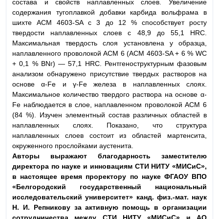
состава и свойств наплавленных слоев. Увеличение
содержания тугоплавкой добавки карбида вольфрама в
шихте АСМ 4603-SA с 3 до 12 % способствует росту
твердости наплавленных слоев с 48,9 до 55,1 HRC.
Максимальная твердость слоя установлена у образца,
наплавленного проволокой АСМ 6 (АСМ 4603-SA + 6 % WC
+ 0,1 % BNг) — 57,1 HRC. Рентгеноструктурным фазовым
анализом обнаружено присутствие твердых растворов на
основе α-Fe и γ-Fe железа в наплавленных слоях.
Максимальное количество твердого раствора на основе α-
Fe наблюдается в слое, наплавленном проволокой АСМ 6
(84 %). Изучен элементный состав различных областей в
наплавленных слоях. Показано, что структура
наплавленных слоев состоит из областей мартенсита,
окруженного прослойками аустенита.
Авторы выражают благодарность заместителю
дирек
тора по науке и инновациям СТИ НИТУ «МИСиС»,
в настоя
щее время проректору по науке ФГАОУ ВПО
«Белгородский
государственный национальный
исследовательский уни
верситет» канд. физ.-мат. наук
Н. И. Репникову за актив
ную помощь в организации
сотрудничества между СТИ
НИТУ «МИСиС» и АО