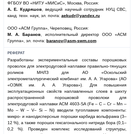
ФГБОУ ВО «НИТУ «МИСиС», Москва, Россия:
А. Е. Кудряшов
, ведущий научный сотрудник НУЦ СВС,
канд. техн. наук, эл. почта:
aekudr@yandex.ru
ООО «АСМ Группа», Череповец, Россия:
М. А. Баранов
, исполнительный директор ООО «АСМ
Группа», эл. почта:
baranov@asm-swm.com
РЕФЕРАТ
Разработаны экспериментальные составы порошковых
проволок для электродуговой наплавки правильно-тянущих
роликов МНЛЗ для АО «Оскольский
электрометаллургический комбинат им. А. А. Угарова» (АО
«ОЭМК им. А. А. Угарова»). Для повышения
эксплуатационных свойств наплавленных слоев в шихту
распространенной порошковой проволоки для
электродуговой наплавки АСМ 4603-SA (Fe – С – Cr – Mn –
Mo – W – V– Si – Ni) вводили тугоплавкие компоненты:
микро- и нанодисперсные порошки карбида вольфрама (3–
12 %), а также порошок гексагонального нитрида бора (0,1–
0,2 %). Проведен комплекс исследований структуры,