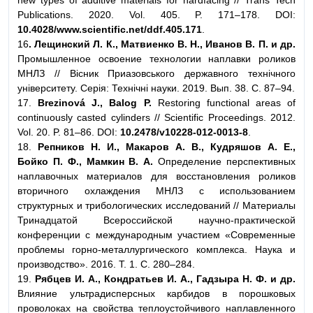
new types of additive materials for hardfacing // Trans Tech
Publications. 2020. Vol. 405. P. 171–178. DOI:
10.4028/www.scientific.net/ddf.405.171
.
16
. Лещинский Л. К., Матвиенко В. Н., Иванов В. П. и др.
Промышленное освоение технологии наплавки роликов
МНЛЗ // Вісник Приазовського державного технічного
університету. Серія: Технічні науки. 2019. Вып. 38. С. 87–94.
17.
Brezinová J., Balog P.
Restoring functional areas of
continuously casted cylinders // Scientific Proceedings. 2012.
Vol. 20. P. 81–86. DOI:
10.2478/v10228‐012‐0013‐8
.
18.
Репников Н. И., Макаров А. В., Кудряшов А. Е.,
Бойко П. Ф., Мамкин В. А.
Определение перспективных
наплавочных материалов для восстановления роликов
вторичного охлаждения МНЛЗ с использованием
структурных и трибологических исследований // Материалы
Тринадцатой Всероссийской научно-практической
конференции с международным участием «Современные
проблемы горно-металлургического комплекса. Наука и
производство». 2016. Т. 1. С. 280–284.
19.
Рябцев И. А., Кондратьев И. А., Гадзыра Н. Ф. и др.
Влияние ультрадисперсных карбидов в порошковых
проволоках на свойства теплоустойчивого наплавленного