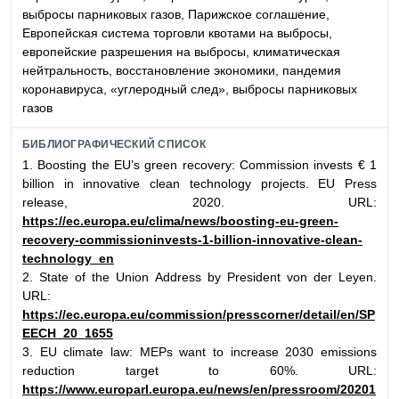
выбросы парниковых газов, Парижское соглашение,
Европейская система торговли квотами на выбросы,
европейские разрешения на выбросы, климатическая
нейтральность, восстановление экономики, пандемия
коронавируса, «углеродный след», выбросы парниковых
газов
БИБЛИОГРАФИЧЕСКИЙ СПИСОК
1. Boosting the EU’s green recovery: Commission invests € 1
billion in innovative clean technology projects. EU Press
release, 2020. URL:
https://ec.europa.eu/clima/news/boosting-eu-green-
recovery-commissioninvests-1-billion-innovative-clean-
technology_en
2. State of the Union Address by President von der Leyen.
URL:
https://ec.europa.eu/commission/presscorner/detail/en/SP
EECH_20_1655
3. EU climate law: MEPs want to increase 2030 emissions
reduction target to 60%. URL:
https://www.europarl.europa.eu/news/en/pressroom/20201