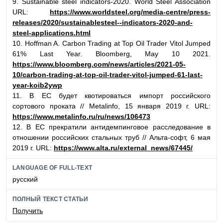
9. Sustainable steel indicators-2020. World Steel Association
URL:
https://www.worldsteel.org/media-centre/press-
releases/2020/sustainablesteel--indicators-2020-and-
steel-applications.html
10. Hoffman A. Carbon Trading at Top Oil Trader Vitol Jumped
61% Last Year. Bloomberg, May 10 2021.
https://www.bloomberg.com/news/articles/2021-05-
10/carbon-trading-at-top-oil-trader-vitol-jumped-61-last-
year-koib2ywp
11. В ЕС будет квотироваться импорт российского
сортового проката // Metalinfo, 15 января 2019 г. URL:
https://www.metalinfo.ru/ru/news/106473
12. В ЕС прекратили антидемпинговое расследование в
отношении российских стальных труб // Альта-софт, 6 мая
2019 г. URL:
https://www.alta.ru/external_news/67445/
LANGUAGE OF FULL-TEXT
русский
ПОЛНЫЙ ТЕКСТ СТАТЬИ
Получить