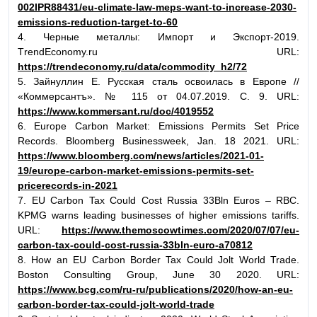
002IPR88431/eu-climate-law-meps-want-to-increase-2030-
emissions-reduction-target-to-60
4. Черные металлы: Импорт и Экспорт-2019.
ТrendЕconomy.ru URL:
https://trendeconomy.ru/data/commodity_h2/72
5. Зайнуллин Е. Русская сталь освоилась в Европе //
«Коммерсантъ». № 115 от 04.07.2019. С. 9. URL:
https://www.kommersant.ru/doc/4019552
6. Europe Carbon Market: Emissions Permits Set Price
Records. Bloomberg Businessweek, Jan. 18 2021. URL:
https://www.bloomberg.com/news/articles/2021-01-
19/europe-carbon-market-emissions-permits-set-
pricerecords-in-2021
7. EU Carbon Tax Could Cost Russia 33Bln Euros – RBC.
KPMG warns leading businesses of higher emissions tariffs.
URL:
https://www.themoscowtimes.com/2020/07/07/eu-
carbon-tax-could-cost-russia-33bln-euro-a70812
8. How an EU Carbon Border Tax Could Jolt World Trade.
Boston Consulting Group, June 30 2020. URL:
https://www.bcg.com/ru-ru/publications/2020/how-an-eu-
carbon-border-tax-could-jolt-world-trade