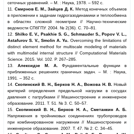
сеточных уравнений. – М. : Наука, 1978. – 592 с.
11.
Смирнов Е. М., Зайцев Д. К.
Метод конечных объемов
в приложении к задачам гидрогазодинамики и теплообмена
в областях сложной геометрии // Научно-технические
ведомости СПбГПУ. 2004. № 2(36). С. 70–81.
12.
Shilko E. V., Psakhie S. G., Schmauder S., Popov V. L.,
Astafurov S. V., Smolin A. Yu.
Overcoming the limitations of
distinct element method for multiscale modeling of materials
with multimodal internal structure // Computational Materials
Science. 2015. Vol. 102. P. 267–285.
13.
Алексидзе М. А.
Фундаментальные функции в
приближенных решениях граничных задач. – М. : Наука,
1991. – 352 с.
14.
Скопинский В. Н., Берков Н. А., Вожова Н. В.
Новый
критерий определения предельной нагрузки в сосудах
давления с патрубками // Машиностроение и инженерное
образование. 2011. Т. 51. № 3. С. 50–57.
15.
Скопинский В. Н., Берков Н. А., Сметанкин А. Б.
Напряжения в тройниковых соединениях трубопроводов
при комбинированном нагружении // Машиностроение и
инженерное образование. 2007. Т. 47. № 2. С. 34–45.