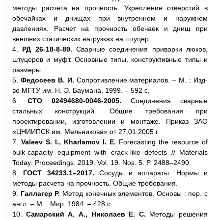
методы расчета на прочность. Укрепление отверстий в
обечайках и днищах при внутреннем и наружном
давлениях. Расчет на прочность обечаек и днищ при
внешних статических нагрузках на штуцер.
4.
РД 26-18-8-89.
Сварные соединения приварки люков,
штуцеров и муфт. Основные типы, конструктивные типы и
размеры.
5.
Федосеев В. И.
Сопротивление материалов. – М. : Изд-
во МГТУ им. Н. Э. Баумана, 1999. – 592 с.
6.
СТО 02494680-0046-2005.
Соединения сварные
стальных конструкций. Общие требования при
проектировании, изготовлении и монтаже. Приказ ЗАО
«ЦНИИПСК им. Мельникова» от 27.01.2005 г.
7.
Valeev S. I., Kharlamov I. E.
Forecasting the resource of
bulk-capacity equipment with crack-like defects // Materials
Today: Proceedings. 2019. Vol. 19. Nos. 5. P. 2488–2490.
8.
ГОСТ 34233.1–2017.
Сосуды и аппараты. Нормы и
методы расчета на прочность. Общие требования.
9.
Галлагер Р.
Метод конечных элементов. Основы : пер. с
англ. – М. : Мир, 1984. – 428 с.
10.
Самарский А. А., Николаев Е. С.
Методы решения