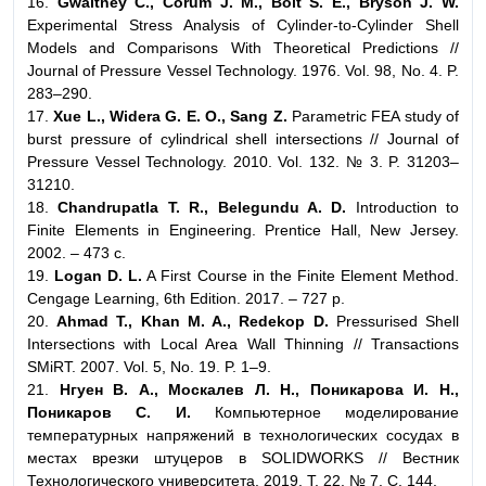
16.
Gwaltney C., Corum J. M., Bolt S. E., Bryson J. W.
Experimental Stress Analysis of Cylinder-to-Cylinder Shell
Models and Comparisons With Theoretical Predictions //
Journal of Pressure Vessel Technology. 1976. Vol. 98, No. 4. P.
283–290.
17.
Xue L., Widera G. E. O., Sang Z.
Parametric FEA study of
burst pressure of cylindrical shell intersections // Journal of
Pressure Vessel Technology. 2010. Vol. 132. № 3. P. 31203–
31210.
18.
Chandrupatla T. R., Belegundu A. D.
Introduction to
Finite Elements in Engineering. Prentice Hall, New Jersey.
2002. – 473 с.
19.
Logan D. L.
A First Course in the Finite Element Method.
Cengage Learning, 6th Edition. 2017. – 727 p.
20.
Ahmad T., Khan M. A., Redekop D.
Pressurised Shell
Intersections with Local Area Wall Thinning // Transactions
SMiRT. 2007. Vol. 5, No. 19. P. 1–9.
21.
Нгуен В. А., Москалев Л. Н., Поникарова И. Н.,
Поникаров С. И.
Компьютерное моделирование
температурных напряжений в технологических сосудах в
местах врезки штуцеров в SOLIDWORKS // Вестник
Технологического университета. 2019. Т. 22. № 7. С. 144.