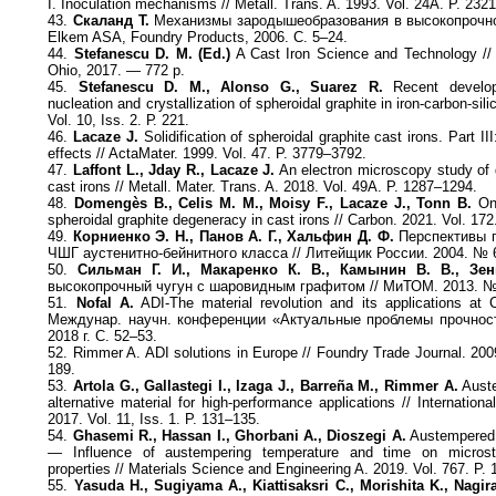
I. Inoculation mechanisms // Metall. Trans. A. 1993. Vol. 24A. P. 232
43.
Скаланд Т.
Механизмы зародышеобразования в высокопрочно
Elkem ASA, Foundry Products, 2006. С. 5–24.
44.
Stefanescu D. M. (Ed.)
A Cast Iron Science and Technology // 
Ohio, 2017. — 772 p.
45.
Stefanescu D. M., Alonso G., Suarez R.
Recent develop
nucleation and crystallization of spheroidal graphite in iron-carbon-sili
Vol. 10, Iss. 2. Р. 221.
46.
Lacaze J.
Solidification of spheroidal graphite cast irons. Part II
effects // ActaMater. 1999. Vol. 47. P. 3779–3792.
47.
Laffont L., Jday R., Lacaze J.
An electron microscopy study of g
cast irons // Metall. Mater. Trans. A. 2018. Vol. 49A. P. 1287–1294.
48.
Domengès B., Celis M. M., Moisy F., Lacaze J., Tonn B.
On 
spheroidal graphite degeneracy in cast irons // Carbon. 2021. Vol. 172
49.
Корниенко Э. Н., Панов А. Г., Хальфин Д. Ф.
Перспективы п
ЧШГ аустенитно-бейнитного класса // Литейщик России. 2004. № 6
50.
Сильман Г. И., Макаренко К. В., Камынин В. В., Зен
высокопрочный чугун с шаровидным графитом // МиТОМ. 2013. № 
51.
Nofal A.
ADI-The material revolution and its applications a
Междунар. научн. конференции «Актуальные проблемы прочност
2018 г. С. 52–53.
52. Rimmer A. ADI solutions in Europe // Foundry Trade Journal. 200
189.
53.
Artola G., Gallastegi I., Izaga J., Barreña M., Rimmer A.
Auste
alternative material for high-performance applications // Internationa
2017. Vol. 11, Iss. 1. P. 131–135.
54.
Ghasemi R., Hassan I., Ghorbani A., Dioszegi A.
Austempered 
— Influence of austempering temperature and time on microst
properties // Materials Science and Engineering A. 2019. Vol. 767. P.
55.
Yasuda H., Sugiyama A., Kiattisaksri C., Morishita K., Nagir