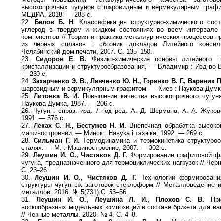
высокопрочных чугунов с шаровидным и вермикулярным граф
МЕДИА, 2018. — 288 с.
22.
Белов Б. Н.
Классификация структурно-химического сост
углерод в твердом и жидком состояниях во всем интервале 
компонентов // Теория и практика металлургических процессов п
из черных сплавов : сборник докладов Литейного конси
Челябинский дом печати, 2007. С. 135–150.
23.
Сидоров Е. В.
Физико-химические основы литейного п
кристаллизации и структурообразования. — Владимир : Изд-во Вл
— 230 с.
24.
Захарченко Э. В., Левченко Ю. Н., Горенко В. Г., Вареник П
шаровидным и вермикулярным графитом. — Киев : Наукова Думка
25.
Литовка В. И.
Повышение качества высокопрочного чугуна
Наукова Думка, 1987. — 206 с.
26. Чугун : справ. изд. / под ред. А. Д. Шермана, А. А. Жуко
1991. — 576 с.
27.
Леках С. Н., Бестужев Н. И.
Внепечная обработка высокок
машиностроении. — Минск : Навука i тэхнiка, 1992. — 269 с.
28.
Сильман Г. И.
Термодинамика и термокинетика структуроо
сталях. — М. : Машиностроение, 2007. — 302 с.
29.
Леушин И. О., Чистяков Д. Г.
Формирование графитовой фа
чугуна, предназначенного для термоциклических нагрузок // Чер
С. 23–26.
30.
Леушин И. О., Чистяков Д. Г.
Технологии формировани
структуры чугунных заготовок стеклоформ // Металловедение и
металлов. 2016. № 5(731).С. 53–56.
31.
Леушин И. О., Леушина Л. И., Плохов С. В.
Прим
воскообразных модельных композиций в составе брикета для ва
// Черные металлы. 2020. № 4. С. 4–8.