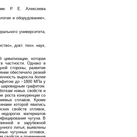
 им. Р. Е. Алексеева
логии и оборудование»,
рального университета,
тво», докт. техн. наук,
й цивилизации, которая
в частности. Однако в
ной стороны, развитие
янии обеспечило резкий
прочность выросла более
рафитом до ~1800 МПа у
с шаровидным графитом.
аботкам новых свойств и
не роста конкуренции со
ниевых сплавов. Кроме
чинами которой явились
ских свойств отливок,
 недорогих материалов
дифицирования чугуна. В
твенной и зарубежной
унного литья, выявлены
нных чугунных отливок.
ия свойств и применения