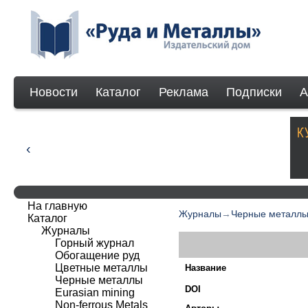
Новости
Каталог
Реклама
Подписки
А
На главную
Журналы
→
Черные металл
Каталог
Журналы
Горный журнал
Обогащение руд
Цветные металлы
Название
Черные металлы
DOI
Eurasian mining
Non-ferrous Мetals