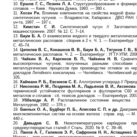
10.
Ершов Г. С., Позняк Л. А.
Структурообразование и формиро
сплавов. — Киев : Наукова Думка, 1993. — 380 с.
11.
Хосен Ри.
Влияние компонентов на свойства жидкой фазы 
синтетических чугунов. — Владивосток; Хабаровск : ДВО РАН: И
ун-та, 1997. — 197 с.
12.
Кимстач Г. И.
Синтетический чугун // Заготовите
машиностроении. 2007. № 12. С. 7–14.
13.
Баум Б. А.
О взаимосвязи жидкого и твердого металлических
металлических расплавов : сборник в 2 ч. Ч. 1. — Екатеринбург 
С. 45–74.
14.
Цепелев В. С., Конашков В. В., Баум Б. А., Тягунов Г. В.,
металлических расплавов. Ч. 2. — Екатеринбург : УГТУ-УПИ, 200
15.
Чайкин В. А., Каргинов В. П., Чайкина Н. В.
Сравните
высокопрочных чугунов, полученных разными способами 
металлургических процессов при производстве отливок из че
докладов Литейного консилиума. — Челябинск : Челябинский до
105.
16.
Хайманн Р. Б., Евсюков С. Е.
Аллотропия углерода // Природ
17.
Никонова Р. М., Поздеева М. А., Ладьянов В. И., Аксенова 
термической устойчивости фуллеренов и фуллеритов С60 и
металлов и сплавов : сб. тезисов докладов. — Екатеринбург, 2007
18.
Уббелоде А. Р.
Расплавленное состояние вещества :
Металлургия, 1982. — 376 с.
19.
Банных О. А., Будберг П. Б., Алисова С. П. и др.
Диаграмм
многокомпонентных систем на основе железа : справ. изд. — М.
440 с.
20.
Давыдов С. В.
Низкотемпературное карбидное пр
среднеуглеродистых сталей // Сталь. 2020. № 9. С. 39–46.
21.
Панов А. Г., Галимов Э. Р., Сафронов Н. Н., Астащенко В
Методы повышения металлургического качества заготов