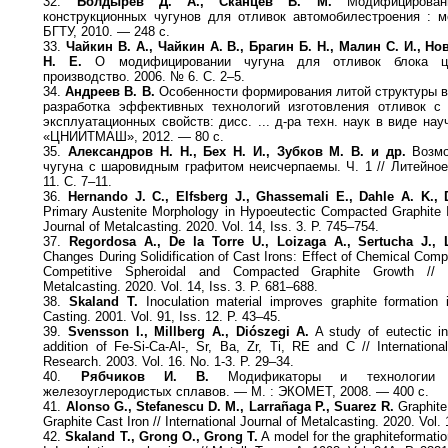
32.
Болдырев Д. А., Сканцев В. М.
Модифицировани
конструкционных чугунов для отливок автомобилестроения : 
БГТУ, 2010. — 248 с.
33.
Чайкин В. А., Чайкин А. В., Брагин Б. Н., Малин С. И., Н
Н. Е.
О модифицировании чугуна для отливок блока ци
производство. 2006. № 6. С. 2–5.
34.
Андреев В. В.
Особенности формирования литой структуры в
разработка эффективных технологий изготовления отливок с
эксплуатационных свойств: дисс. ... д-ра техн. наук в виде на
«ЦНИИТМАШ», 2012. — 80 с.
35.
Александров Н. Н., Бех Н. И., Зубков М. В. и др.
Возмо
чугуна с шаровидным графитом неисчерпаемы. Ч. 1 // Литейное
11. С. 7–11.
36.
Hernando J. C., Elfsberg J., Ghassemali E., Dahle A. K., 
Primary Austenite Morphology in Hypoeutectic Compacted Graphite Iro
Journal of Metalcasting. 2020. Vol. 14, Iss. 3. P. 745–754.
37.
Regordosa A., De la Torre U., Loizaga A., Sertucha J., 
Changes During Solidification of Cast Irons: Effect of Chemical Comp
Competitive Spheroidal and Compacted Graphite Growth // In
Metalcasting. 2020. Vol. 14, Iss. 3. P. 681–688.
38.
Skaland T.
Inoculation material improves graphite formation 
Casting. 2001. Vol. 91, Iss. 12. P. 43–45.
39.
Svensson I., Millberg A., Diószegi A.
A study of eutectic in
addition of Fe-Si-Ca-Al-, Sr, Ba, Zr, Ti, RE and C // Internation
Research. 2003. Vol. 16. No. 1-3. P. 29–34.
40.
Рябчиков И. В.
Модификаторы и технологии в
железоуглеродистых сплавов. — М. : ЭКОМЕТ, 2008. — 400 с.
41.
Alonso G., Stefanescu D. M., Larrañaga P., Suarez R.
Graphite
Graphite Cast Iron // International Journal of Metalcasting. 2020. Vol. 
42.
Skaland T., Grong O., Grong T.
A model for the graphiteformation