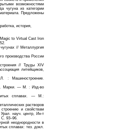
крытыми возможностями
а чугуна из категории
 материала. Предложены
работка, история,
Magic to Virtual Cast Iron
752.
чугунах // Металлургия
го производства России
строения // Труды XIV
ссоциация литейщиков,
. : Машиностроение.
. Марки. — М. : Изд-во
итых сплавах. — М.:
еталлических растворов
 строению и свойствам
Урал. науч. центр, Ин-т
 С. 93–96.
урной неоднородности в
тых сплавах: тез. докл.