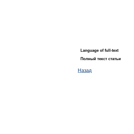
Language of full-text
Полный текст статьи
Назад
© ИД "Руда и Металлы" 2011-2026