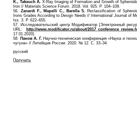
K., Takeuch A.
X-Ray Imaging of Formation and Growth of Spheroidal
Iron // Materials Science Forum. 2018. Vol. 925. P. 104–109.
56.
Zanardi F., Mapelli C., Barella S.
Reclassification of Spheroi
Irons Grades According to Design Needs // International Journal of Me
Iss. 3. P. 622–655.
57. Исследовательский центр Модификатор [Электронный ресу
URL:
http://www.modificator.ru/about/2017_conference_review.
17.01.2020).
58.
Панов А. Г.
Научно-техническая конференция «Наука и техн
чугуна» // Литейщик России. 2020. № 12. С. 33–34.
русский
Получить