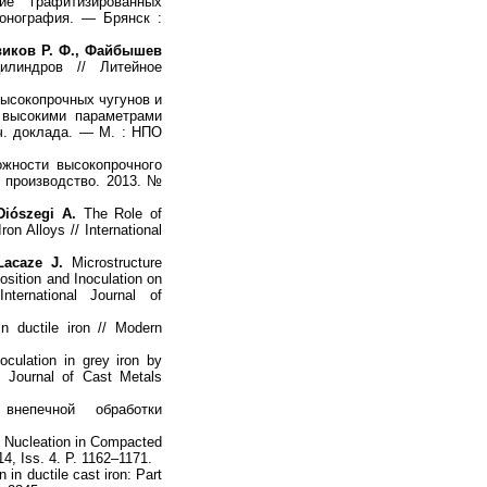
е графитизированных
монография. — Брянск :
овиков Р. Ф., Файбышев
линдров // Литейное
ысокопрочных чугунов и
 высокими параметрами
уч. доклада. — М. : НПО
жности высокопрочного
 производство. 2013. №
Diószegi A.
The Role of
n Alloys // International
Lacaze J.
Microstructure
osition and Inoculation on
ternational Journal of
in ductile iron // Modern
oculation in grey iron by
al Journal of Cast Metals
непечной обработки
 Nucleation in Compacted
14, Iss. 4. P. 1162–1171.
 in ductile cast iron: Part