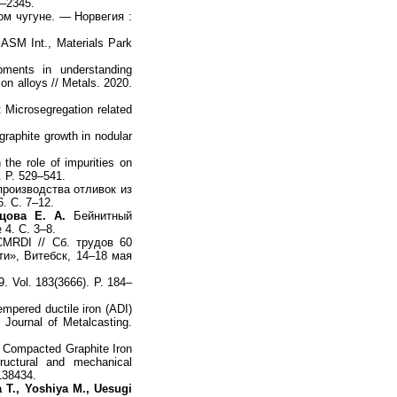
1–2345.
м чугуне. — Норвегия :
ASM Int., Materials Park
ments in understanding
con alloys // Metals. 2020.
I: Microsegregation related
raphite growth in nodular
the role of impurities on
. P. 529–541.
роизводства отливок из
. С. 7–12.
цова Е. А.
Бейнитный
4. С. 3–8.
t CMRDI // Сб. трудов 60
и», Витебск, 14–18 мая
9. Vol. 183(3666). P. 184–
mpered ductile iron (ADI)
l Journal of Metalcasting.
Compacted Graphite Iron
ructural and mechanical
 138434.
a T., Yoshiya M., Uesugi