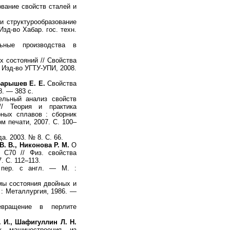
вание свойств сталей и
и структурообразование
зд-во Хабар. гос. техн.
льные производства в
 состояний // Свойства
: Изд-во УГТУ-УПИ, 2008.
 Барышев Е. Е.
Свойства
8. — 383 с.
льный анализ свойств
// Теория и практика
рных сплавов : сборник
м печати, 2007. С. 100–
а. 2003. № 8. С. 66.
В. В., Никонова Р. М.
О
 С70 // Физ. свойства
. С. 112–113.
 пер. с англ. — М. :
ы состояния двойных и
 : Металлургия, 1986. —
евращение в перлите
. И., Шафигуллин Л. Н.
ок машиностроения из