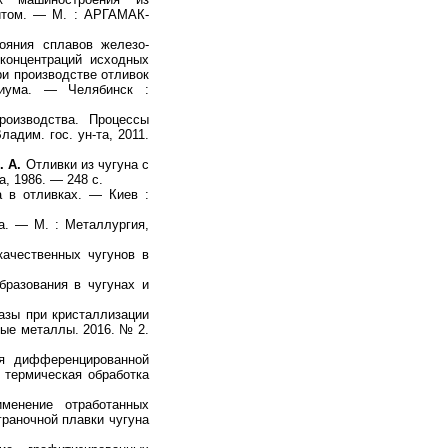
итом. — М. : АРГАМАК-
ояния сплавов железо-
концентраций исходных
ри производстве отливок
лиума. — Челябинск :
роизводства. Процессы
адим. гос. ун-та, 2011.
. А.
Отливки из чугуна с
, 1986. — 248 с.
 в отливках. — Киев :
ва. — М. : Металлургия,
ачественных чугунов в
бразования в чугунах и
зы при кристаллизации
ные металлы. 2016. № 2.
я дифференцированной
 термическая обработка
енение отработанных
граночной плавки чугуна