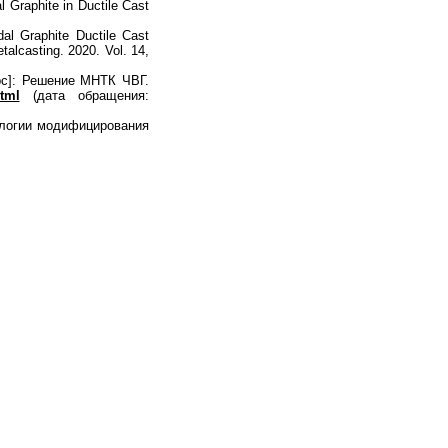
 Graphite in Ductile Cast
dal Graphite Ductile Cast
talcasting. 2020. Vol. 14,
рс]: Решение МНТК ЧВГ.
html
(дата обращения:
ологии модифицирования
Наверх
На главную
Каталог
Подписки