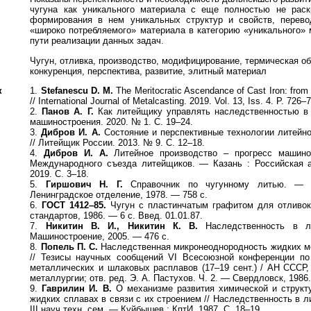
чугуна как уникального материала с еще полностью не рас
формирования в нем уникальных структур и свойств, перевод
«широко потребляемого» материала в категорию «уникального»
пути реализации данных задач.
Чугун, отливка, производство, модифицирование, термическая об
конкуренция, перспектива, развитие, элитный материал
к
1.
Stefanescu D. M.
The Meritocratic Ascendance of Cast Iron: from 
// International Journal of Metalcasting. 2019. Vol. 13, Iss. 4. P. 726–
2.
Панов А. Г.
Как литейщику управлять наследственностью в 
машиностроения. 2020. № 1. С. 19–24.
3.
Дибров И. А.
Состояние и перспективные технологии литейно
// Литейщик России. 2013. № 9. С. 12–18.
4.
Дибров И. А.
Литейное производство – прогресс машино
Международного съезда литейщиков. — Казань : Российская а
2019. С. 3–18.
5.
Гиршович Н. Г.
Справочник по чугунному литью. — Л
Ленинградское отделение, 1978. — 758 с.
6.
ГОСТ 1412–85.
Чугун с пластинчатым графитом для отливок
стандартов, 1986. — 6 с. Введ. 01.01.87.
7.
Никитин В. И., Никитин К. В.
Наследственность в л
Машиностроение, 2005. — 476 с.
8.
Попель П. С.
Наследственная микронеоднородность жидких м
// Тезисы научных сообщений VI Всесоюзной конференции по
металлических и шлаковых расплавов (17–19 сент.) / АН СССР, 
металлургии; отв. ред. Э. А. Пастухов. Ч. 2. — Свердловск, 1986.
9.
Гаврилин И. В.
О механизме развития химической и структ
жидких сплавах в связи с их строением // Наследственность в ли
III науч.техн. сем. — Куйбышев : КптИ, 1987. С. 18–19.