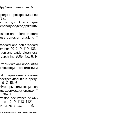
Трубные стали. — М. :
ородного растрескивания
3 с.
. и др.
Сталь для
ероводородсодержащих
sition and microstructure
ess corrosion cracking //
standard and non-standard
Seminar. 2012. P. 119–133.
ction and oxide cleanness
earch Int. 2005. No. 8. Р.
 термической обработки
прочняющие технологии и
Исследование влияния
 растрескиванию в среде
 6. С. 56–61.
Факторы, влияющие на
одсодержащих средах //
. 70–81.
rrosion occurrence of X65
, Iss. 12. P. 1113–1121.
х и чугунах. — М. :