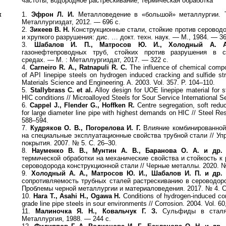
частоты, водородное растрескивание, термическая обработка
к
1.
Эфрон Л. И.
Металловедение в «большой» металлургии. 
Металлургиздат, 2012. — 696 с.
2.
Зикеев В. Н.
Конструкционные стали, стойкие против серовод
и хрупкого разрушения: дис. … докт. техн. наук. — М., 1984. — 36
3.
Шабалов И. П., Матросов Ю. И., Холодный А. А
газонефтепроводных труб, стойких против разрушения в с
средах. — М. : Металлургиздат, 2017. — 322 с.
4.
Carneiro R. A., Ratnapuli R. C.
The influence of chemical compo
of API linepipe steels on hydrogen induced cracking and sulfide str
Materials Science and Engineering. A. 2003. Vol. 357. P. 104–110.
5.
Stallybrass C. et al.
Alloy design for UOE linepipe material for 
HIC conditions // Microalloyed Steels for Sour Service International 
6.
Сappel J., Flender G., Hoffken R.
Centre segregation, soft redu
for large diameter line pipe with highest demands on HIC // Steel Res
588–594.
7.
Кудряков О. В., Погорелова И. Г.
Влияние комбинированной
на специальные эксплуатационные свойства трубной стали // У
покрытия. 2007. № 5. С. 26–30.
8.
Науменко В. В., Мунтин А. В., Баранова О. А. и др.
термической обработки на механические свойства и стойкость к
сероводорода конструкционной стали // Черные металлы. 2020. №
9.
Холодный А. А., Матросов Ю. И., Шабалов И. П. и др.
сопротивляемость трубных сталей растрескиванию в сероводор
Проблемы черной металлургии и материаловедения. 2017. № 4. С
10.
Hara T., Asahi H., Ogawa H.
Conditions of hydrogen-induced co
grade line pipe steels in sour environments // Corrosion. 2004. Vol. 60
11.
Малиночка Я. Н., Ковальчук Г. З.
Сульфиды в сталя
Металлургия, 1988. — 244 с.