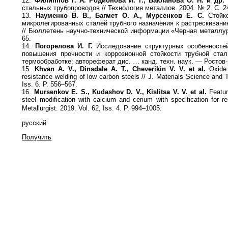
12.
Филиппов Г. А. Родионова И. Г., Бакланова О. Н. и др.
К
стальных трубопроводов // Технология металлов. 2004. № 2. С. 2
13.
Науменко В. В., Багмет О. А., Мурсенков Е. С.
Стойко
микролегированных сталей трубного назначения к растрескиван
// Бюллетень научно-технической информации «Черная металлур
65.
14.
Погорелова И. Г.
Исследование структурных особенностей
повышения прочности и коррозионной стойкости трубной стал
термообработке: автореферат дис. … канд. техн. наук. — Ростов-
15.
Khvan A. V., Dinsdale A. T., Cheverikin V. V. et al.
Oxide f
resistance welding of low carbon steels // J. Materials Science and 
Iss. 6. P. 556–567.
16.
Mursenkov E. S., Kudashov D. V., Kislitsa V. V. et al.
Featur
steel modification with calcium and cerium with specification for r
Metallurgist. 2019. Vol. 62, Iss. 4. P. 994–1005.
русский
Получить