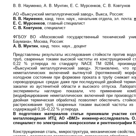
В. В. Науменко, А. В. Мунтин, Е. С. Мурсенков, С. В. Ковтунов
АО «Выксунский металлургический завод», Выкса, Россия:
В. В. Науменко
, канд. техн. наук., начальник отдела, эл. почта:
Е. С. Мурсенков
, главный специалист
С. В. Ковтунов
, специалист
ФГБОУ ВО «Московский государственный технический уни
Баумана», Москва, Россия:
А. В. Мунтин
, канд. техн. наук., доцент
Представлены результаты исследования стойкости против водо
труб, сваренных токами высокой частоты из конструкционной с
0,22 % углерода по стандарту NACE TM 0284, произвед
«Выксунский металлургический завод». Установлено, что 
неметаллических включений вытянутой (протяженной) морф
холодном состоянии при формовке проката в трубу снижает ко
сероводородных средах даже при последующей двойной термич
закалки из аустенитной области и высокого отпуска. Лабора
эксперименты наглядно показали, что применение комб
(модифицирование неметаллических включений при производст
двойная термическая обработка) позволяет обеспечить стойко
растрескивания труб, сваренных токами высокой частоты из 
содержащей 0,16–0,22 % углерода.
В подготовке материалов статьи принимали уча
стие со
металловедения ИТЦ АО
«ВМЗ» инженер-исследователь О.
специалист по электронной микроскопии и рентгеногра
фии К
Конструкционная сталь, микроструктура, механические свойства,