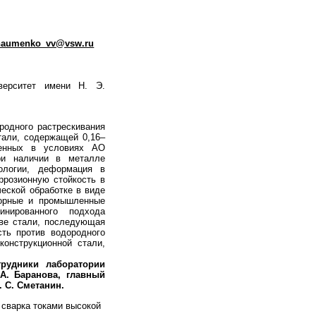
naumenko_vv@vsw.ru
верситет имени Н. Э.
родного растрескивания
тали, содержащей 0,16–
енных в условиях АО
при наличии в металле
ологии, деформация в
ррозионную стойкость в
еской обработке в виде
торные и промышленные
инированного подхода
ве стали, последующая
сть против водородного
конструкционной стали,
трудники лаборатории
А. Баранова, главный
. С. Сметанин.
 сварка токами высокой