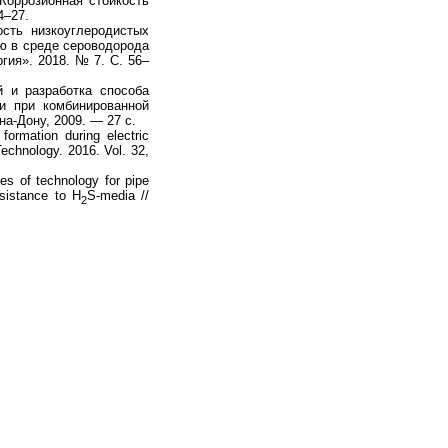
оррозионная стойкость
4–27.
сть низкоуглеродистых
ию в среде сероводорода
гия». 2018. № 7. С. 56–
 и разработка способа
и при комбинированной
на-Дону, 2009. — 27 с.
ormation during electric
Technology. 2016. Vol. 32,
es of technology for pipe
esistance to H
S-media //
2