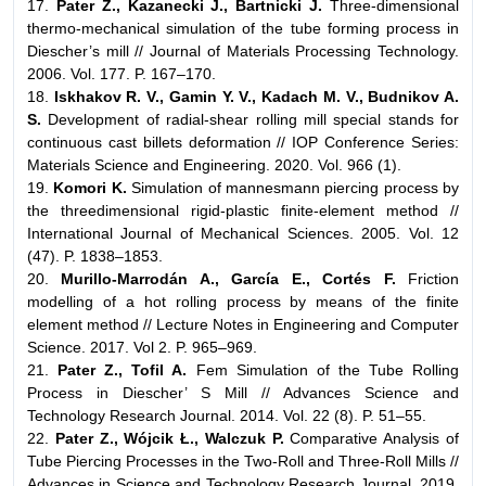
17.
Pater Z., Kazanecki J., Bartnicki J.
Three-dimensional
thermo-mechanical simulation of the tube forming process in
Diescher’s mill // Journal of Materials Processing Technology.
2006. Vol. 177. P. 167–170.
18.
Iskhakov R. V., Gamin Y. V., Kadach M. V., Budnikov A.
S.
Development of radial-shear rolling mill special stands for
continuous cast billets deformation // IOP Conference Series:
Materials Science and Engineering. 2020. Vol. 966 (1).
19.
Komori K.
Simulation of mannesmann piercing process by
the threedimensional rigid-plastic finite-element method //
International Journal of Mechanical Sciences. 2005. Vol. 12
(47). P. 1838–1853.
20.
Murillo-Marrodán A., García E., Cortés F.
Friction
modelling of a hot rolling process by means of the finite
element method // Lecture Notes in Engineering and Computer
Science. 2017. Vol 2. P. 965–969.
21.
Pater Z., Tofil A.
Fem Simulation of the Tube Rolling
Process in Diescher’ S Mill // Advances Science and
Technology Research Journal. 2014. Vol. 22 (8). P. 51–55.
22.
Pater Z., Wójcik Ł., Walczuk P.
Comparative Analysis of
Tube Piercing Processes in the Two-Roll and Three-Roll Mills //
Advances in Science and Technology Research Journal. 2019.