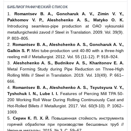
БИБЛИОГРАФИЧЕСКИЙ СПИСОК
1.
Romantsev B. A., Goncharuk A. V., Zimin V. Y.,
Pakhomov V. P., Aleshchenko A. S., Matyko O. K.
Introducing seamless-pipe production at OAO vyksunskii
metallurgicheskii zavod // Steel in Translation. 2009. Vol. 39(9).
P. 803–805.
2.
Romantsev B. A., Aleshchenko A. S., Goncharuk A. V.,
Galkin S. P.
Mini tube-production unit 40-80 with a three-high
reeling mill // Metallurgist. 2012. Vol. 55 (11-12). P. 918–924.
3.
Aleshchenko A. S., Budnikov A. S., Kharitonov E. A.
Metal Forming Study during Pipe Reduction on Three-High
Rolling Mills // Steel in Translation. 2019. Vol. 10(49). P. 661–
666.
4.
Romantsev B. A., Aleshchenko A. S., Tsyutsyura V. Y.,
Tyshchuk I. N., Lube I. I.
Features of Piercing Mill TPA 50-
200 Working Roll Wear During Rolling Continuously Cast and
Hot-Rolled Billets // Metallurgist. 2017. Vol. 60(9-10). P. 1062–
1069.
5.
Серин К. П. Х. Й.
Повышенная стойкость инструмента
горячей обработки при производстве бесшовных труб //
Черные металлы. 2015. № 3. C. 59–67.