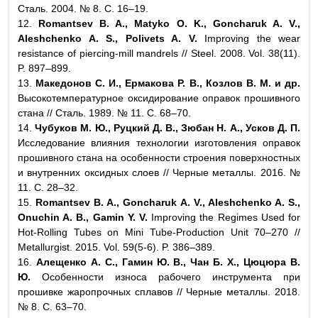
Сталь. 2004. № 8. С. 16–19.
12.
Romantsev B. A., Matyko O. K., Goncharuk A. V.,
Aleshchenko A. S., Polivets A. V.
Improving the wear
resistance of piercing-mill mandrels // Steel. 2008. Vol. 38(11).
P. 897–899.
13.
Македонов С. И., Ермакова Р. В., Козлов В. М. и др.
Высокотемпературное оксидирование оправок прошивного
стана // Сталь. 1989. № 11. С. 68–70.
14.
Чубуков М. Ю., Руцкий Д. В., Зюбан Н. А., Усков Д. П.
Исследование влияния технологии изготовления оправок
прошивного стана на особенности строения поверхностных
и внутренних оксидных слоев // Черные металлы. 2016. №
11. С. 28–32.
15.
Romantsev B. A., Goncharuk A. V., Aleshchenko A. S.,
Onuchin A. B., Gamin Y. V.
Improving the Regimes Used for
Hot-Rolling Tubes on Mini Tube-Production Unit 70–270 //
Metallurgist. 2015. Vol. 59(5-6). P. 386–389.
16.
Алещенко А. С., Гамин Ю. В., Чан Б. Х., Цюцюра В.
Ю.
Особенности износа рабочего инструмента при
прошивке жаропрочных сплавов // Черные металлы. 2018.
№ 8. С. 63–70.