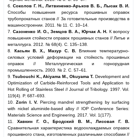
6.
Соколов Г. Н., Литвиненко-Арьков В. Б., Лысак В. И.
Способы повышения ресурса прошивных оправок
трубопрокатных станов // За готовительные производства в
машиностроении. 2011. № 11. С. 10–14.
7.
Сазоненко И. О., Земцов В. А., Юрчак А. Н.
К вопросу
повышения стойкости оправок прошивных станов // Литье и
металлурга. 2012. № 68(4). C. 135–138.
8.
Касьян В. Х., Мазур С. В.
Влияние температурно-
силовых условий деформации на стойкость прошивных
оправок // Металлургическая и горнорудная
промышленность. 2003. № 2. С. 57–61.
9.
Tsubouchi K., Akiyama M., Okuyama T.
Development and
Optimization of Carbide-Reinforced Tools and Application to
Hot Rolling of Stainless Steel // Journal of Tribology. 1997. Vol.
119(4). P. 687–693.
10.
Zorin I. V.
Piercing mandrel strengthening by surfacing
with nickel aluminide-based alloy // IOP Conference Series:
Materials Science and Engineering. 2017. Vol. 1(177).
11.
Хавкин Г. О., Бродский В. М., Лисовая Г. В.
Сравнительная характеристика водоохлаждаемых оправок
прошивного стана, изготовленных различными способами //