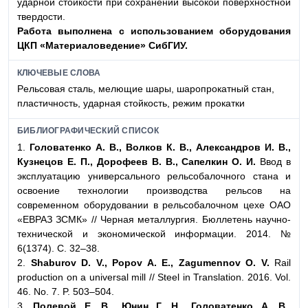
ударной стойкости при сохранении высокой поверхностной
твердости.
Работа выполнена с использованием оборудования
ЦКП «Материаловедение» СибГИУ.
КЛЮЧЕВЫЕ СЛОВА
Pельсовая сталь, мелющие шары, шаропрокатный стан,
пластичность, ударная стойкость, режим прокатки
БИБЛИОГРАФИЧЕСКИЙ СПИСОК
1.
Головатенко А. В., Волков К. В., Александров И. В.,
Кузнецов Е. П., Дорофеев В. В., Сапелкин О. И.
Ввод в
эксплуатацию универсального рельсобалочного стана и
освоение технологии производства рельсов на
современном оборудовании в рельсобалочном цехе ОАО
«ЕВРАЗ ЗСМК» // Черная металлургия. Бюллетень научно-
технической и экономической информации. 2014. №
6(1374). С. 32–38.
2.
Shaburov D. V., Popov A. E., Zagumennov O. V.
Rail
production on a universal mill // Steel in Translation. 2016. Vol.
46. No. 7. P. 503–504.
3.
Полевой Е. В., Юнин Г. Н., Головатенко А. В.,