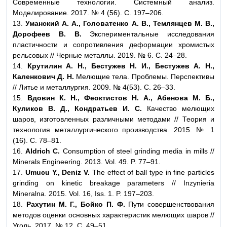
Современные технологии. Системный анализ.
Моделирование. 2017. № 4 (56). С. 197–206.
13.
Уманский А. А., Головатенко А. В., Темлянцев М. В.,
Дорофеев В. В.
Экспериментальные исследования
пластичности и сопротивления деформации хромистых
рельсовых // Черные металлы. 2019. № 6. С. 24–28.
14.
Крутилин А. Н., Бестужев Н. И., Бестужев А. Н.,
Каленкович Д. Н.
Мелющие тела. Проблемы. Перспективы
// Литье и металлургия. 2009. № 4(53). С. 26–33.
15.
Вдовин К. Н., Феоктистов Н. А., Абенова М. Б.,
Куликов В. Д., Кондратьев И. С.
Качество мелющих
шаров, изготовленных различными методами // Теория и
технология металлургического производства. 2015. № 1
(16). С. 78–81.
16.
Aldrich C.
Consumption of steel grinding media in mills //
Minerals Engineering. 2013. Vol. 49. P. 77–91.
17.
Umucu Y., Deniz V.
The effect of ball type in fine particles
grinding on kinetic breakage parameters // Inzynieria
Mineralna. 2015. Vol. 16, Iss. 1. P. 197–203.
18.
Рахутин М. Г., Бойко П. Ф.
Пути совершенствования
методов оценки основных характеристик мелющих шаров //
Уголь. 2017. № 12. С. 49–51.