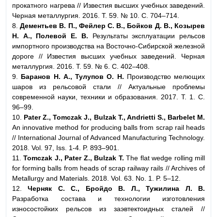
прокатного нагрева // Известия высших учебных заведений.
Черная металлургия. 2016. Т. 59. № 10. С. 704–714.
8.
Дементьев В. П., Фейлер С. В., Бойков Д. В., Козырев
Н. А., Полевой Е. В.
Результаты эксплуатации рельсов
импортного производства на Восточно-Сибирской железной
дороге // Известия высших учебных заведений. Черная
металлургия. 2016. Т. 59. № 6. С. 402–408.
9.
Баранов Н. А., Тулупов О. Н.
Производство мелющих
шаров из рельсовой стали // Актуальные проблемы
современной науки, техники и образования. 2017. Т. 1. С.
96–99.
10.
Pater Z., Tomczak J., Bulzak T., Andrietti S., Barbelet M.
An innovative method for producing balls from scrap rail heads
// International Journal of Advanced Manufacturing Technology.
2018. Vol. 97, Iss. 1-4. P. 893–901.
11.
Tomczak J., Pater Z., Bulzak T.
The flat wedge rolling mill
for forming balls from heads of scrap railway rails // Archives of
Metallurgy and Materials. 2018. Vol. 63. No. 1. P. 5–12.
12.
Черняк С. С., Бройдо В. Л., Тужилина Л. В.
Разработка состава и технологии изготовления
износостойких рельсов из заэвтектоидных сталей //