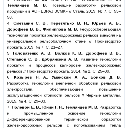
Темлянцев М. В.
Новейшие разработки рельсовой
продукции в АО «ЕВРАЗ ЗСМК» // Сталь. 2019. № 7. С. 55–
58.
4.
Сметанин С. В., Перетятько В. Н., Юрьев А. Б.,
Дорофеев В. В., Филиппова М. В.
Ресурсосберегающая
технология прокатки железнодорожных рельсов виньоля на
универсальном рельсобалочном стане // Производство
проката. 2019. № 7. С. 21–27.
5.
Головатенко А. В., Волков К. В., Дорофеев В. В.,
Степанов С. В., Добрянский А. В.
Развитие технологии
прокатки и процессов калибровки железнодорожных
рельсов // Производство проката. 2014. № 2. С. 25–39.
6.
Козырев Н. А., Уманский А. А., Бойков Д. В.
Разработка технологии внепечной обработки рельсовой
электростали, обеспечивающей повышение
эксплуатационной стойкости рельсов // Черные металлы.
2015. № 4. С. 29–33.
7.
Полевой Е. В., Юнин Г. Н., Темлянцев М. В.
Разработка
и промышленное освоение технологии
дифференцированной термической обработки
железнодорожных рельсов с использованием тепла